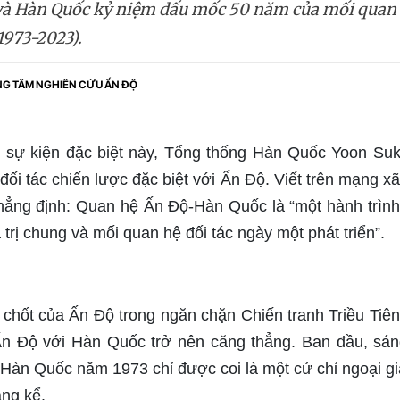
 và Hàn Quốc kỷ niệm dấu mốc 50 năm của mối quan
1973-2023).
G TÂM NGHIÊN CỨU ẤN ĐỘ
 sự kiện đặc biệt này, Tổng thống Hàn Quốc Yoon Suk
ối tác chiến lược đặc biệt với Ấn Độ. Viết trên mạng x
ẳng định: Quan hệ Ấn Độ-Hàn Quốc là “một hành trình 
 trị chung và mối quan hệ đối tác ngày một phát triển”.
n chốt của Ấn Độ trong ngăn chặn Chiến tranh Triều Tiên
Ấn Độ với Hàn Quốc trở nên căng thẳng. Ban đầu, sán
i Hàn Quốc năm 1973 chỉ được coi là một cử chỉ ngoại g
áng kể.