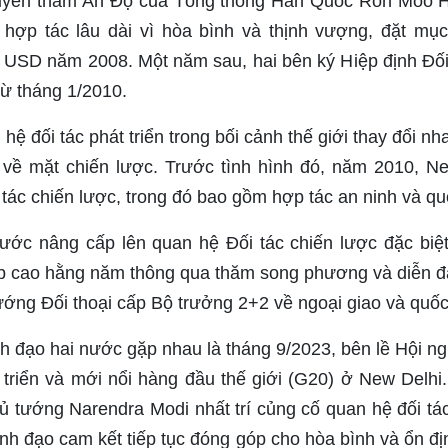
uyến thăm Ấn Độ của Tổng thống Hàn Quốc Roh Moo Hyu
 hợp tác lâu dài vì hòa bình và thịnh vượng, đặt mụ
 USD năm 2008. Một năm sau, hai bên ký Hiệp định Đối 
từ tháng 1/2010.
hệ đối tác phát triển trong bối cảnh thế giới thay đổi 
về mặt chiến lược. Trước tình hình đó, năm 2010, Ne
i tác chiến lược, trong đó bao gồm hợp tác an ninh và qu
ớc nâng cấp lên quan hệ Đối tác chiến lược đặc biệt,
p cao hằng năm thông qua thăm song phương và diễn 
ướng Đối thoại cấp Bộ trưởng 2+2 về ngoại giao và quố
nh đạo hai nước gặp nhau là tháng 9/2023, bên lề Hội n
 triển và mới nổi hàng đầu thế giới (G20) ở New Delhi
 tướng Narendra Modi nhất trí củng cố quan hệ đối tác
ãnh đạo cam kết tiếp tục đóng góp cho hòa bình và ổn đ