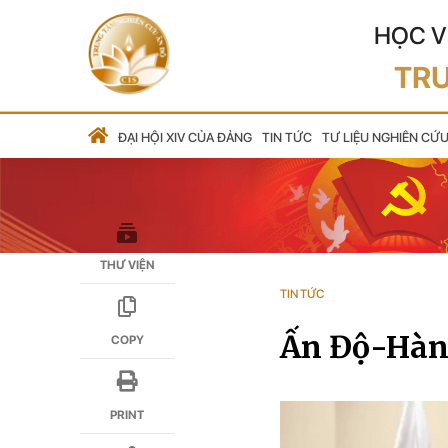
HỌC V
TRU
ĐẠI HỘI XIV CỦA ĐẢNG
TIN TỨC
TƯ LIỆU NGHIÊN CỨ
THƯ VIỆN
TIN TỨC
Ấn Độ-Hàn 
COPY
PRINT