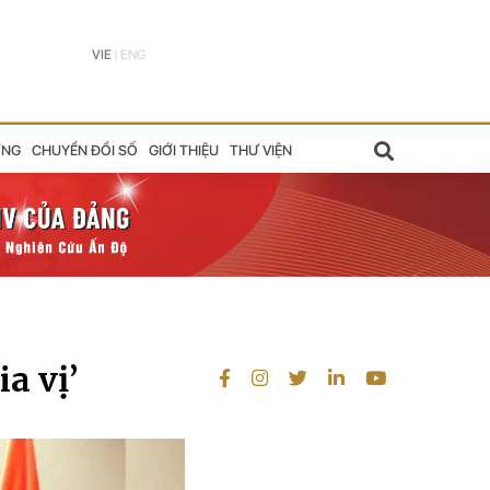
VIE
|
ENG
ỠNG
CHUYỂN ĐỔI SỐ
GIỚI THIỆU
THƯ VIỆN
a vị’