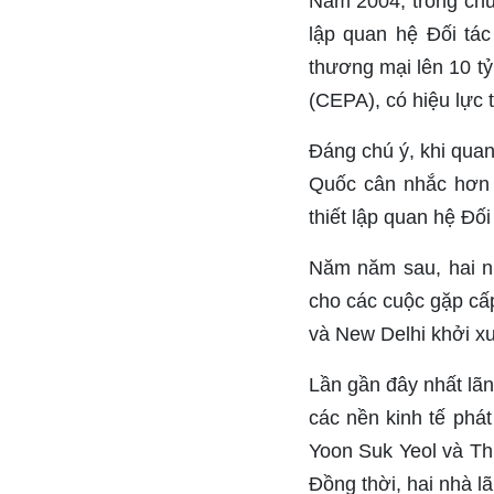
Năm 2004, trong ch
lập quan hệ Đối tác
thương mại lên 10 tỷ
(CEPA), có hiệu lực 
Đáng chú ý, khi quan 
Quốc cân nhắc hơn 
thiết lập quan hệ Đố
Năm năm sau, hai nư
cho các cuộc gặp cấ
và New Delhi khởi x
Lần gần đây nhất lã
các nền kinh tế phát
Yoon Suk Yeol và Thủ
Đồng thời, hai nhà l