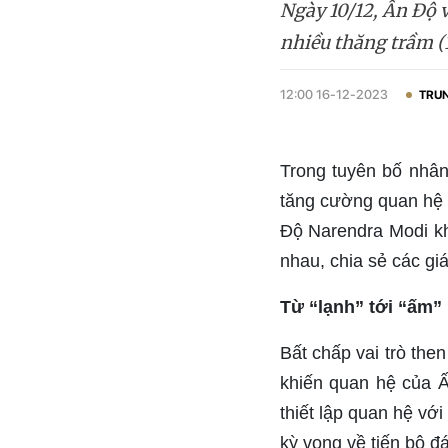
Ngày 10/12, Ấn Độ
nhiều thăng trầm (
12:00 16-12-2023
TRUN
Trong tuyên bố nhân
tăng cường quan hệ đ
Độ Narendra Modi kh
nhau, chia sẻ các giá
Từ “lạnh” tới “ấm”
Bất chấp vai trò the
khiến quan hệ của 
thiết lập quan hệ vớ
kỳ vọng về tiến bộ đ