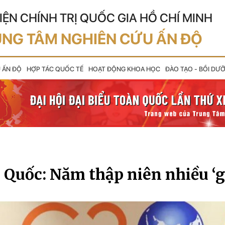
IỆN CHÍNH TRỊ QUỐC GIA HỒ CHÍ MINH
NG TÂM NGHIÊN CỨU ẤN ĐỘ
U ẤN ĐỘ
HỢP TÁC QUỐC TẾ
HOẠT ĐỘNG KHOA HỌC
ĐÀO TẠO - BỒI DƯ
Quốc: Năm thập niên nhiều ‘gi