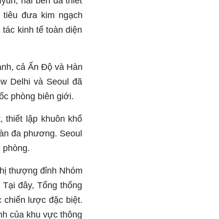
n, hai bên đã thiết
c tiêu đưa kim ngạch
tác kinh tế toàn diện
nhanh, cả Ấn Độ và Hàn
w Delhi và Seoul đã
ốc phòng biên giới.
 thiết lập khuôn khổ
đàn đa phương. Seoul
c phòng.
ghị thượng đỉnh Nhóm
. Tại đây, Tổng thống
 chiến lược đặc biệt.
ịnh của khu vực thông