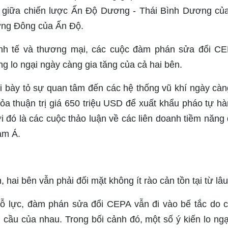
a giữa chiến lược Ấn Độ Dương - Thái Bình Dương củ
ng Đông của Ấn Độ.
inh tế và thương mại, các cuộc đàm phán sửa đổi C
g lo ngại ngày càng gia tăng của cả hai bên.
i bày tỏ sự quan tâm đến các hệ thống vũ khí ngày càng
thỏa thuận trị giá 650 triệu USD để xuất khẩu pháo tự 
 đó là các cuộc thảo luận về các liên doanh tiềm năng
am Á.
, hai bên vẫn phải đối mặt không ít rào cản tồn tại từ lâu
nỗ lực, đàm phán sửa đổi CEPA vẫn đi vào bế tắc do 
cầu của nhau. Trong bối cảnh đó, một số ý kiến lo ng