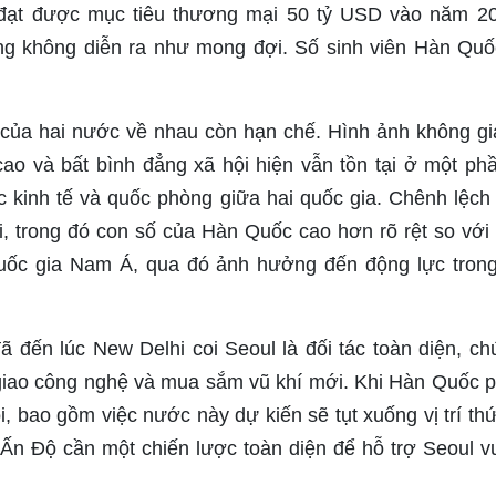
đạt được mục tiêu thương mại 50 tỷ USD vào năm 2
g không diễn ra như mong đợi. Số sinh viên Hàn Quốc
 của hai nước về nhau còn hạn chế. Hình ảnh không g
m cao và bất bình đẳng xã hội hiện vẫn tồn tại ở một p
c kinh tế và quốc phòng giữa hai quốc gia. Chênh lệch
, trong đó con số của Hàn Quốc cao hơn rõ rệt so với
uốc gia Nam Á, qua đó ảnh hưởng đến động lực trong
ã đến lúc New Delhi coi Seoul là đối tác toàn diện, c
giao công nghệ và mua sắm vũ khí mới. Khi Hàn Quốc ph
i, bao gồm việc nước này dự kiến sẽ tụt xuống vị trí th
Ấn Độ cần một chiến lược toàn diện để hỗ trợ Seoul 