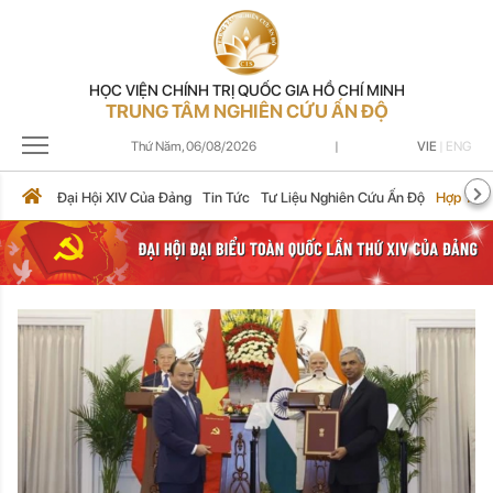
HỌC VIỆN CHÍNH TRỊ QUỐC GIA HỒ CHÍ MINH
TRUNG TÂM NGHIÊN CỨU ẤN ĐỘ
Thứ Năm,
06/08/2026
|
VIE
|
ENG
Đại Hội XIV Của Đảng
Tin Tức
Tư Liệu Nghiên Cứu Ấn Độ
Hợp Tác 