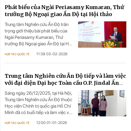
Phó Tổng Giám đốc Phát triển Kinh
Phát biểu của Ngài Periasamy Kumaran, Thứ
doanh và Quan hệ Đối tác của
Công ty TNHH Thanh toán Quốc tế
trưởng Bộ Ngoại giao Ấn Độ tại Hội thảo
NPCI (NIPL), đã có bài tham luận
Trung tâm Nghiên cứu Ấn Độ trân
quan trọng, mở ra tầm nhìn mới về
trọng giới thiệu bài phát biểu của
hợp tác tài chính số giữa hai quốc
Ngài Periasamy Kumaran, Thứ
gia.
trưởng Bộ Ngoại giao Ấn Độ tại Hội
thảo: Cơ hội và nỗ lực của Việt Nam
11:38 03-02-2026
HỢP TÁC QUỐC TẾ
và Ấn Độ trong chuyển đổi số.
Trung tâm Nghiên cứu Ấn Độ tiếp và làm việc
với đại diện Đại học Toàn cầu O.P. Jindal Ấn
Độ
Sáng ngày 26/12/2025, tại Hà Nội,
Trung tâm Nghiên cứu Ấn Độ thuộc
Học viện Chính trị quốc gia Hồ Chí
Minh đã có buổi tiếp và làm việc với
ông Aakarshan Singh, Phó Tổng
12:00 01-01-2026
HỢP TÁC QUỐC TẾ
Giám đốc Văn phòng Đối ngoại và