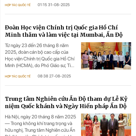
29 tháng 8 năm 2025. Đoàn do
01:15 31-08-2025
HỢP TÁC QUỐC TẾ
PGS.TS Lê Văn Chiến, Viện trưởng
Viện Lãnh đạo và Hành chính công,
dẫn đầu. Mục tiêu chính của chuyến
Đoàn Học viện Chính trị Quốc gia Hồ Chí
đi là khảo sát, nghiên cứu các chính
sách an sinh xã hội của Ấn Độ và
Minh thăm và làm việc tại Mumbai, Ấn Độ
thúc đẩy hợp tác với các đối tác
Từ ngày 23 đến 26 tháng 8 năm
chiến lược.
2025, đoàn cán bộ cao cấp của
Học viện Chính trị Quốc gia Hồ Chí
Minh (HCMA), do Phó Giáo sư, Tiến
sĩ Lê Văn Chiến, Viện trưởng Viện
08:38 27-08-2025
HỢP TÁC QUỐC TẾ
Lãnh đạo và Hành chính công, đã
có chuyến thăm và làm việc tại
thành phố Mumbai, Ấn Độ.
Trung tâm Nghiên cứu Ấn Độ tham dự Lễ Kỷ
niệm Quốc khánh và Ngày Hiến pháp Ấn Độ
Hà Nội, ngày 20 tháng 8 năm 2025
— Trong không khí trang trọng và
hữu nghị, Trung tâm Nghiên cứu Ấn