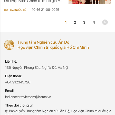
Độ (Học viện Chính trị quốc gia Hồ
Chí Minh) đã vinh dự tham dự Lễ kỷ
10:46 21-08-2025
HỢP TÁC QUỐC TẾ
niệm 79 năm Quốc khánh Ấn Độ
(15/8/1947 – 15/8/2025) và 75
1
2
3
4
năm Ngày Hiến pháp Ấn Độ.
Trung tâm Nghiên cứu Ấn Độ
Học viện Chính trị quốc gia Hồ Chí Minh
Liên hệ:
135 Nguyễn Phong Sắc, Nghĩa Đô, Hà Nội
Điện thoại:
+84.912345728
Email:
indiancentrevietnam@hcma.vn
Theo dõi thông tin:
© Bản quyền: Trung tâm Nghiên cứu Ấn Độ, Học viện Chính trị quốc gia