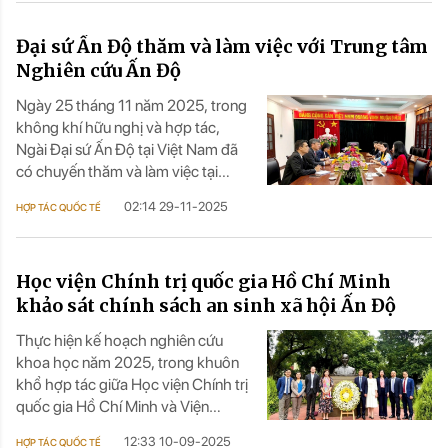
Sáng kiến Toàn cầu, Đại học Toàn
cầu O.P. Jindal (JGU), Ấn Độ.
Đại sứ Ấn Độ thăm và làm việc với Trung tâm
Nghiên cứu Ấn Độ
Ngày 25 tháng 11 năm 2025, trong
không khí hữu nghị và hợp tác,
Ngài Đại sứ Ấn Độ tại Việt Nam đã
có chuyến thăm và làm việc tại
Trung tâm Nghiên cứu Ấn Độ, thuộc
02:14 29-11-2025
HỢP TÁC QUỐC TẾ
Học viện Chính trị quốc gia Hồ Chí
Minh.
Học viện Chính trị quốc gia Hồ Chí Minh
khảo sát chính sách an sinh xã hội Ấn Độ
Thực hiện kế hoạch nghiên cứu
khoa học năm 2025, trong khuôn
khổ hợp tác giữa Học viện Chính trị
quốc gia Hồ Chí Minh và Viện
Friedrich-Elbert-Stiftung (FES) Việt
12:33 10-09-2025
HỢP TÁC QUỐC TẾ