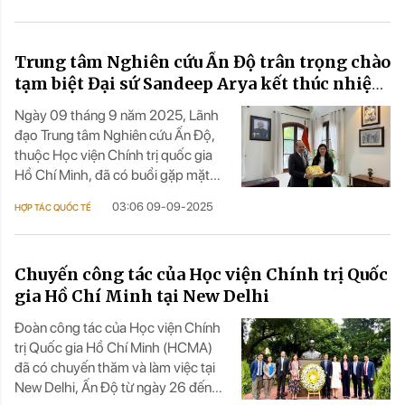
Nam, từ ngày 23 tới ngày
29/8/2025, Đoàn công tác của
Học viện Chính trị quốc gia Hồ Chí
Trung tâm Nghiên cứu Ấn Độ trân trọng chào
Minh do PGS TS Lê Văn Chiến, Viện
trưởng Viện Lãnh đạo học và Hành
tạm biệt Đại sứ Sandeep Arya kết thúc nhiệm
chính công làm Trưởng đoàn, đã có
kỳ công tác
Ngày 09 tháng 9 năm 2025, Lãnh
chuyến nghiên cứu chính sách an
đạo Trung tâm Nghiên cứu Ấn Độ,
sinh xã hội tại Ấn Độ.
thuộc Học viện Chính trị quốc gia
Hồ Chí Minh, đã có buổi gặp mặt
trang trọng để chào tạm biệt Ngài
03:06 09-09-2025
HỢP TÁC QUỐC TẾ
Sandeep Arya, Đại sứ đặc mệnh
toàn quyền Cộng hòa Ấn Độ tại Việt
Nam, nhân dịp Ngài kết thúc nhiệm
Chuyến công tác của Học viện Chính trị Quốc
kỳ công tác.
gia Hồ Chí Minh tại New Delhi
Đoàn công tác của Học viện Chính
trị Quốc gia Hồ Chí Minh (HCMA)
đã có chuyến thăm và làm việc tại
New Delhi, Ấn Độ từ ngày 26 đến