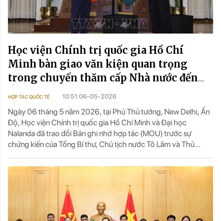
Học viện Chính trị quốc gia Hồ Chí
Minh bàn giao văn kiện quan trọng
trong chuyến thăm cấp Nhà nước đến
Ấn Độ của Tổng Bí thư, Chủ tịch nước Tô
10:51 06-05-2026
HỢP TÁC QUỐC TẾ
Lâm
Ngày 06 tháng 5 năm 2026, tại Phủ Thủ tướng, New Delhi, Ấn
Độ, Học viện Chính trị quốc gia Hồ Chí Minh và Đại học
Nalanda đã trao đổi Bản ghi nhớ hợp tác (MOU) trước sự
chứng kiến của Tổng Bí thư, Chủ tịch nước Tô Lâm và Thủ
tướng Ấn Độ Narendra Modi, trong khuôn khổ chuyến thăm
cấp Nhà nước của Tổng Bí thư, Chủ tịch nước Tô Lâm đến Ấn
Độ.