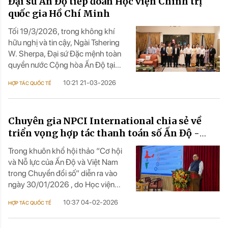
Đại sứ Ấn Độ tiếp đoàn Học viện Chính trị
quốc gia Hồ Chí Minh
Tối 19/3/2026, trong không khí
hữu nghị và tin cậy, Ngài Tshering
W. Sherpa, Đại sứ Đặc mệnh toàn
quyền nước Cộng hòa Ấn Độ tại
Việt Nam đã trân trọng tiếp thân
10:21 21-03-2026
HỢP TÁC QUỐC TẾ
mật Đoàn lãnh đạo và cán bộ Học
viện Chính trị quốc gia Hồ Chí Minh
tại Ngôi nhà Ấn Độ (India House) tại
Chuyên gia NPCI International chia sẻ về
Hà Nội.
triển vọng hợp tác thanh toán số Ấn Độ -
Việt Nam
Trong khuôn khổ hội thảo “Cơ hội
và Nỗ lực của Ấn Độ và Việt Nam
trong Chuyển đổi số” diễn ra vào
ngày 30/01/2026 , do Học viện
Chính trị Quốc gia Hồ Chí Minh
10:37 04-02-2026
HỢP TÁC QUỐC TẾ
(HCMA) và Đại sứ quán Ấn Độ đồng
tổ chức, ông Anubhav Sharma,