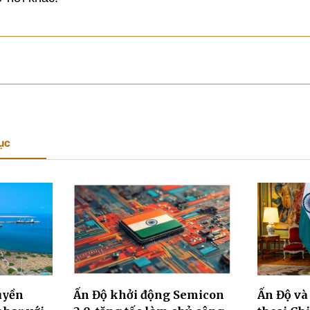
ục
uyền
Ấn Độ khởi động Semicon
Ấn Độ và