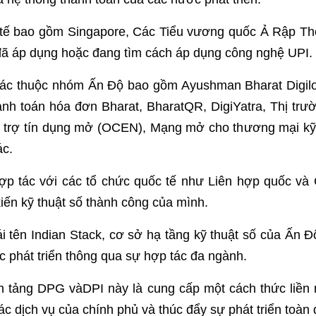
 tế bao gồm Singapore, Các Tiểu vương quốc Ả Rập Thố
ã áp dụng hoặc đang tìm cách áp dụng công nghệ UPI.
 thuộc nhóm Ấn Độ bao gồm Ayushman Bharat Digilock
anh toán hóa đơn Bharat, BharatQR, DigiYatra, Thị trườ
 trợ tín dụng mở (OCEN), Mạng mở cho thương mại kỹ 
c.
ợp tác với các tổ chức quốc tế như Liên hợp quốc và 
iến kỹ thuật số thành công của mình.
ái tên Indian Stack, cơ sở hạ tầng kỹ thuật số của Ấn 
 phát triển thông qua sự hợp tác đa ngành.
n tảng DPG vàDPI này là cung cấp một cách thức liền
ác dịch vụ của chính phủ và thúc đẩy sự phát triển toàn 