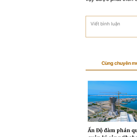
Viết bình luận
Cùng chuyên m
Ấn Độ đàm phán q