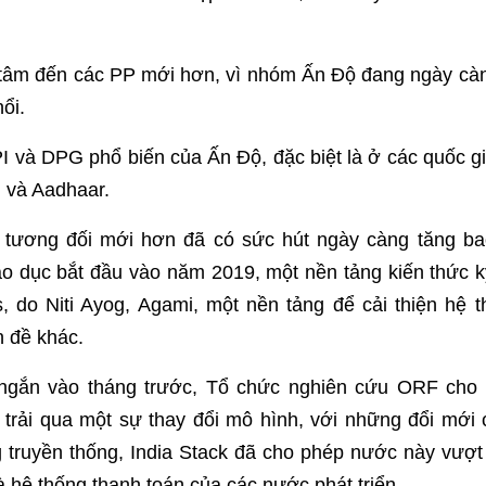
tâm đến các PP mới hơn, vì nhóm Ấn Độ đang ngày càn
ổi.
I và DPG phổ biến của Ấn Độ, đặc biệt là ở các quốc g
 và Aadhaar.
tương đối mới hơn đã có sức hút ngày càng tăng b
áo dục bắt đầu vào năm 2019, một nền tảng kiến thức kỹ
es, do Niti Ayog, Agami, một nền tảng để cải thiện hệ 
n đề khác.
gắn vào tháng trước, Tổ chức nghiên cứu ORF cho bi
 trải qua một sự thay đổi mô hình, với những đổi mới
g truyền thống, India Stack đã cho phép nước này vượt
à hệ thống thanh toán của các nước phát triển.