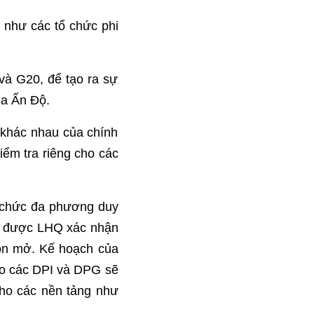
 như các tổ chức phi
và G20, để tạo ra sự
ủa Ấn Độ.
 khác nhau của chính
iểm tra riêng cho các
ổ chức đa phương duy
ến được LHQ xác nhận
uồn mở. Kế hoạch của
ho các DPI và DPG sẽ
ho các nền tảng như