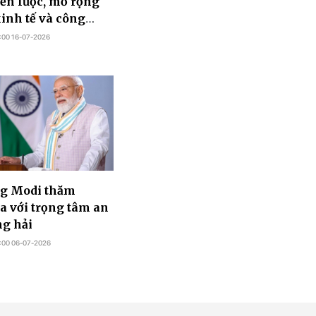
iến lược, mở rộng
kinh tế và công
:00 16-07-2026
ng Modi thăm
a với trọng tâm an
g hải
:00 06-07-2026