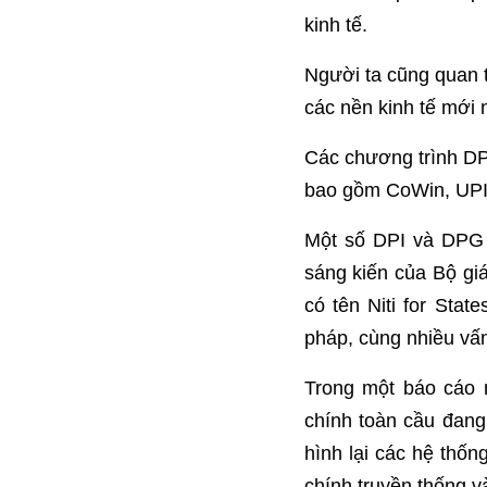
kinh tế.
Người ta cũng quan 
các nền kinh tế mới n
Các chương trình DP
bao gồm CoWin, UPI
Một số DPI và DPG 
sáng kiến của Bộ gi
có tên Niti for Stat
pháp, cùng nhiều vấ
Trong một báo cáo n
chính toàn cầu đang
hình lại các hệ thốn
chính truyền thống v