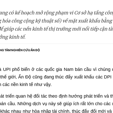
ng có kế hoạch mở rộng phạm vi Cơ sở hạ tầng côn
 hóa công cộng kỹ thuật số) về mặt xuất khẩu bằng 
 giúp các nền kinh tế thị trường mới nổi tiếp cận tà
ởng kinh tế.
NG TÂM NGHIÊN CỨU ẤN ĐỘ
à UPI phổ biến ở các quốc gia Nam bán cầu vì chúng
 thế giới, Ấn Độ cũng đang thúc đẩy xuất khẩu các DPI
 các nền kinh tế như vậy.
t triển quan hệ đối tác theo định hướng phát triển và t
án cầu. Những dịch vụ này sẽ giúp ích rất lớn cho các 
 khác nhau như hòa nhập tài chính, thúc đẩy đổi mới và