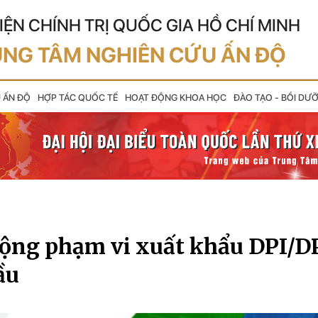
IỆN CHÍNH TRỊ QUỐC GIA HỒ CHÍ MINH
NG TÂM NGHIÊN CỨU ẤN ĐỘ
U ẤN ĐỘ
HỢP TÁC QUỐC TẾ
HOẠT ĐỘNG KHOA HỌC
ĐÀO TẠO - BỒI DƯ
ộng phạm vi xuất khẩu DPI/D
ầu