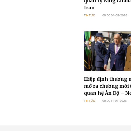
quản lý cảng Chab
Iran
TIN TỨC
09:00 04-08-2026
Hiệp định thương m
mở ra chương mới 
quan hệ Ấn Độ – N
Zealand
TIN TỨC
09:00 11-07-2026