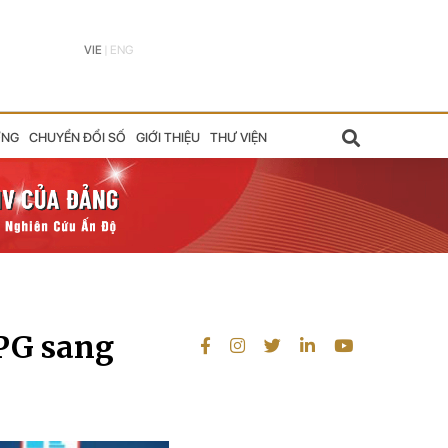
VIE
|
ENG
ỠNG
CHUYỂN ĐỔI SỐ
GIỚI THIỆU
THƯ VIỆN
PG sang