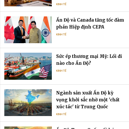
KINH TẾ
Ấn Độ và Canada tăng tốc đàm
phán Hiệp định CEPA
KINH TẾ
Sức ép thương mại Mỹ: Lối đi
nào cho Ấn Độ?
KINH TẾ
Ngành sản xuất Ấn Độ kỳ
vọng khởi sắc nhờ một 'chất
xúc tác' từ Trung Quốc
KINH TẾ