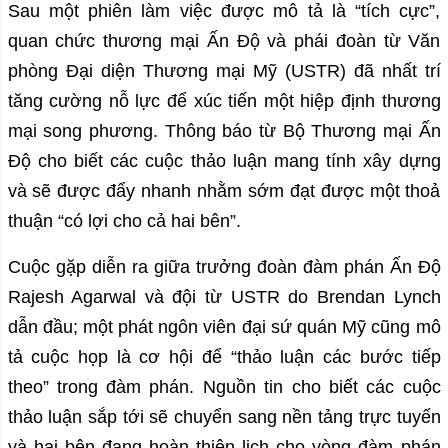
Sau một phiên làm việc được mô tả là “tích cực”,
quan chức thương mại Ấn Độ và phái đoàn từ Văn
phòng Đại diện Thương mại Mỹ (USTR) đã nhất trí
tăng cường nỗ lực để xúc tiến một hiệp định thương
mại song phương. Thông báo từ Bộ Thương mại Ấn
Độ cho biết các cuộc thảo luận mang tính xây dựng
và sẽ được đẩy nhanh nhằm sớm đạt được một thoả
thuận “có lợi cho cả hai bên”.
Cuộc gặp diễn ra giữa trưởng đoàn đàm phán Ấn Độ
Rajesh Agarwal và đội từ USTR do Brendan Lynch
dẫn đầu; một phát ngôn viên đại sứ quán Mỹ cũng mô
tả cuộc họp là cơ hội để “thảo luận các bước tiếp
theo” trong đàm phán. Nguồn tin cho biết các cuộc
thảo luận sắp tới sẽ chuyển sang nền tảng trực tuyến
và hai bên đang hoàn thiện lịch cho vòng đàm phán