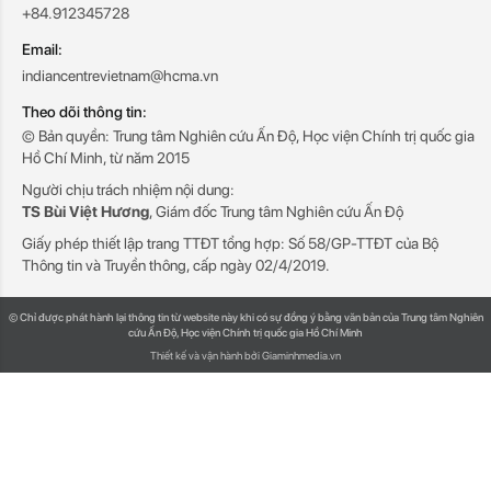
+84.912345728
Email:
indiancentrevietnam@hcma.vn
Theo dõi thông tin:
© Bản quyền: Trung tâm Nghiên cứu Ấn Độ, Học viện Chính trị quốc gia
Hồ Chí Minh, từ năm 2015
Người chịu trách nhiệm nội dung:
TS Bùi Việt Hương
, Giám đốc Trung tâm Nghiên cứu Ấn Độ
Giấy phép thiết lập trang TTĐT tổng hợp: Số 58/GP-TTĐT của Bộ
Thông tin và Truyền thông, cấp ngày 02/4/2019.
© Chỉ được phát hành lại thông tin từ website này khi có sự đồng ý bằng văn bản của Trung tâm Nghiên
cứu Ấn Độ, Học viện Chính trị quốc gia Hồ Chí Minh
Thiết kế và vận hành bởi Giaminhmedia.vn