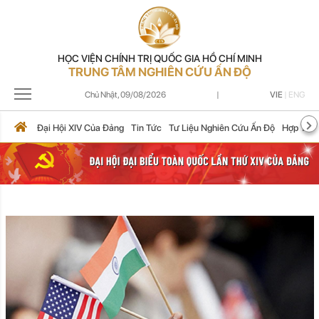
HỌC VIỆN CHÍNH TRỊ QUỐC GIA HỒ CHÍ MINH
TRUNG TÂM NGHIÊN CỨU ẤN ĐỘ
Chủ Nhật,
09/08/2026
|
VIE
|
ENG
Đại Hội XIV Của Đảng
Tin Tức
Tư Liệu Nghiên Cứu Ấn Độ
Hợp Tác 