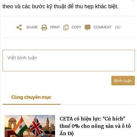
theo và các bước kỹ thuật để thu hẹp khác biệt.
SHARE
PRINT
COPY
COMMENT
( 0 )
Viết bình luận
Bình luận
Cùng chuyên mục
CETA có hiệu lực: "Cú hích"
thuế 0% cho nông sản và ô tô
Ấn Độ