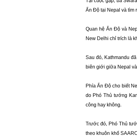
Tại cuộc gặp, bà Swara
Ấn Độ tại Nepal và tìm 
Quan hệ Ấn Độ và Nepa
New Delhi chỉ trích là 
Sau đó, Kathmandu đã 
biên giới giữa Nepal và
Phía Ấn Độ cho biết New
do Phó Thủ tướng Kama
công hay không.
Trước đó, Phó Thủ tướn
theo khuôn khổ SAARC, 