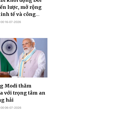
 Bỉ khởi động Đối
iến lược, mở rộng
kinh tế và công
:00 16-07-2026
ng Modi thăm
a với trọng tâm an
g hải
:00 06-07-2026