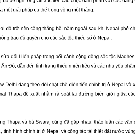
j đã đề nghị ông Oli xúc tiến các cuộc đàm phán với các đản
ra một giải pháp cụ thể trong vòng một tháng.
l đã trở nên căng thẳng hồi năm ngoái sau khi Nepal phê 
không trao đủ quyền cho các sắc tộc thiểu số ở Nepal.
sửa đổi Hiến pháp trong bối cảnh cộng đồng sắc tộc Madhesi 
 Ấn Độ, dẫn đến tình trạng thiếu nhiên liệu và các nhu yếu phẩm
 Delhi đang theo dõi chặt chẽ diễn tiến chính trị ở Nepal và x
l Thapa đề xuất nhằm rà soát lại đường biên giới giữa các
g Thapa và bà Swaraj cũng đã gặp nhau, thảo luận các vấn đ
tình hình chính trị ở Nepal và công tác tái thiết đất nước vùn