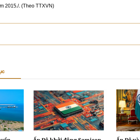
ăm 2015./. (Theo TTXVN)
ục