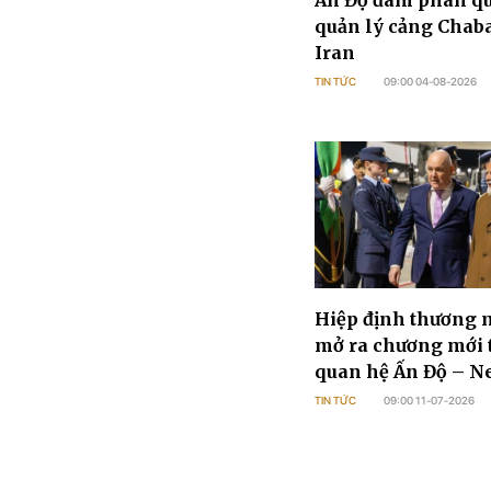
Ấn Độ đàm phán q
quản lý cảng Chab
Iran
TIN TỨC
09:00 04-08-2026
Hiệp định thương m
mở ra chương mới 
quan hệ Ấn Độ – N
Zealand
TIN TỨC
09:00 11-07-2026