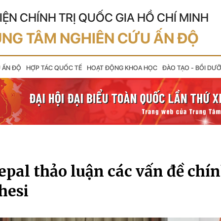
IỆN CHÍNH TRỊ QUỐC GIA HỒ CHÍ MINH
NG TÂM NGHIÊN CỨU ẤN ĐỘ
U ẤN ĐỘ
HỢP TÁC QUỐC TẾ
HOẠT ĐỘNG KHOA HỌC
ĐÀO TẠO - BỒI DƯ
pal thảo luận các vấn đề chín
hesi