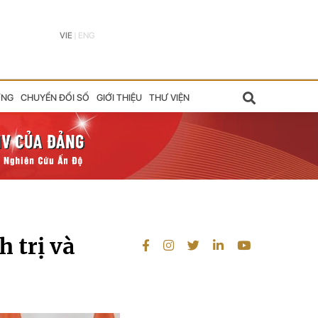
VIE
|
ENG
ỠNG
CHUYỂN ĐỔI SỐ
GIỚI THIỆU
THƯ VIỆN
h trị và