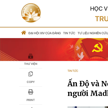
HỌC V
TRU
ĐẠI HỘI XIV CỦA ĐẢNG
TIN TỨC
TƯ LIỆU NGHIÊN CỨ
THƯ VIỆN
TIN TỨC
Ấn Độ và Ne
COPY
người Mad
PRINT