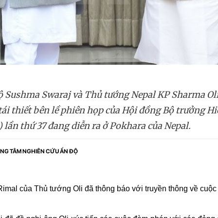
 Sushma Swaraj và Thủ tướng Nepal KP Sharma Oli 
 tái thiết bên lề phiên họp của Hội đồng Bộ trưởng H
lần thứ 37 đang diễn ra ở Pokhara của Nepal.
NG TÂM NGHIÊN CỨU ẤN ĐỘ
imal của Thủ tướng Oli đã thông báo với truyền thông về cuộc 