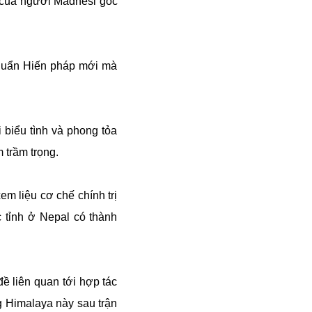
g của người Madhesi gốc
chuẩn Hiến pháp mới mà
biểu tình và phong tỏa
 trầm trọng.
em liệu cơ chế chính trị
 tỉnh ở Nepal có thành
ề liên quan tới hợp tác
g Himalaya này sau trận