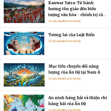
Kanwar Yatra: Từ hành
hương tôn giáo đến biểu
tượng văn hóa - chính trị của
Ấn Độ đương đại
TƯ LIỆU NGHIÊN CỨU ẤN ĐỘ
Tương lai của Luật Biển
TƯ LIỆU NGHIÊN CỨU ẤN ĐỘ
Mục tiêu chuyển đổi năng
lượng của Ấn Độ tại Nam Á
TƯ LIỆU NGHIÊN CỨU ẤN ĐỘ
An ninh hàng hải và thiện chí
hàng hải của Ấn Độ
TƯ LIỆU NGHIÊN CỨU ẤN ĐỘ