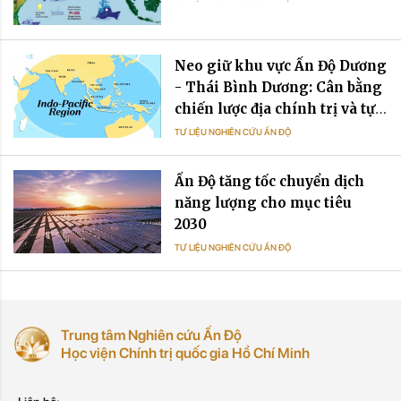
Neo giữ khu vực Ấn Độ Dương
- Thái Bình Dương: Cân bằng
chiến lược địa chính trị và tự
cường chuỗi cung ứng trong
TƯ LIỆU NGHIÊN CỨU ẤN ĐỘ
quan hệ Ấn Độ - Việt Nam
Ấn Độ tăng tốc chuyển dịch
năng lượng cho mục tiêu
2030
TƯ LIỆU NGHIÊN CỨU ẤN ĐỘ
Trung tâm Nghiên cứu Ấn Độ
Học viện Chính trị quốc gia Hồ Chí Minh