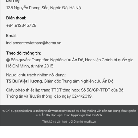
Liên hệ:
135 Nguyễn Phong Sắc, Nghĩa Đô, Hà Nội
Điện thoại:
+84.912345728
Email:
indiancentrevietnam@hcma.vn
Theo dõi thông tin:
© Bản quyền: Trung tâm Nghiên cứu Ấn Độ, Học viện Chính trị quốc gia
Hồ Chí Minh, từ năm 2015
Người chịu trách nhiệm nội dung:
TS Bùi Việt Hương
, Giám đốc Trung tâm Nghiên cứu Ấn Độ
Giấy phép thiết lập trang TTĐT tổng hợp: Số 58/GP-TTĐT của Bộ
Thông tin và Truyền thông, cấp ngày 02/4/2019.
© Chỉ được phát hành lại thông tin từ website này khi có sự đồng ý bằng văn bản của Trung tâm Nghiên
cứu Ấn Độ, Học viện Chính trị quốc gia Hồ Chí Minh
Thiết kế và vận hành bởi Giaminhmedia.vn