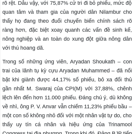
rõ rệt. Dẫu vậy, với 75,87% cử tri đi bỏ phiếu, mức độ
quan tâm và tham gia của người dân Nilambur cho
thấy họ đang theo đuổi chuyển biến chính sách rõ
ràng hơn, đặc biệt xoay quanh các vấn đề sinh kế,
nông nghiệp và an toàn do xung đột giữa nông dân
với thú hoang dã.
Trong số những ứng viên, Aryadan Shoukath – con
trai của lãnh tụ kỳ cựu Aryadan Muhammed – đã nổi
bật khi giành được 44,17% số phiếu, bỏ xa đối thủ
gần nhất M. Swaraj của CPI(M) với 37,88%, chênh
lệch lên đến hơn 11.000 phiếu. Đáng chú ý, dù không
về nhì, ông P. V. Anvar vẫn chiếm 11,23% phiếu bầu –
một con số không nhỏ đối với một nhân vật tự do, cho
thấy uy tín cá nhân và hiệu ứng của Trinamool
Congress tại địa phương. Trong khi đó, Đảng BJP tiếp