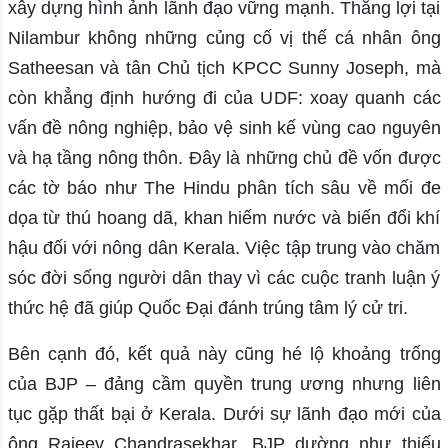
xây dựng hình ảnh lãnh đạo vững mạnh. Thắng lợi tại
Nilambur không những củng cố vị thế cá nhân ông
Satheesan và tân Chủ tịch KPCC Sunny Joseph, mà
còn khẳng định hướng đi của UDF: xoay quanh các
vấn đề nông nghiệp, bảo vệ sinh kế vùng cao nguyên
và hạ tầng nông thôn. Đây là những chủ đề vốn được
các tờ báo như The Hindu phân tích sâu về mối đe
dọa từ thú hoang dã, khan hiếm nước và biến đổi khí
hậu đối với nông dân Kerala. Việc tập trung vào chăm
sóc đời sống người dân thay vì các cuộc tranh luận ý
thức hệ đã giúp Quốc Đại đánh trúng tâm lý cử tri.
Bên cạnh đó, kết quả này cũng hé lộ khoảng trống
của BJP – đảng cầm quyền trung ương nhưng liên
tục gặp thất bại ở Kerala. Dưới sự lãnh đạo mới của
ông Rajeev Chandrasekhar, BJP dường như thiếu