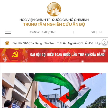
HỌC VIỆN CHÍNH TRỊ QUỐC GIA HỒ CHÍ MINH
TRUNG TÂM NGHIÊN CỨU ẤN ĐỘ
Chủ Nhật,
09/08/2026
|
VIE
|
ENG
Đại Hội XIV Của Đảng
Tin Tức
Tư Liệu Nghiên Cứu Ấn Độ
Hợp Tác 