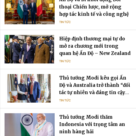
thoại Chiến lược, mở rộng
hợp tác kinh tế và công nghệ
TIN TỨC
Hiệp định thương mại tự do
mở ra chương mới trong
quan hệ Ấn Độ – New Zealand
TIN TỨC
Thủ tướng Modi kêu gọi Ấn
Độ và Australia trở thành “đối
tác tự nhiên và đáng tin cậy”
trong bối cảnh bất ổn toàn cầu
TIN TỨC
Thủ tướng Modi thăm
Indonesia với trọng tâm an
ninh hàng hải