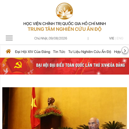
HỌC VIỆN CHÍNH TRỊ QUỐC GIA HỒ CHÍ MINH
TRUNG TÂM NGHIÊN CỨU ẤN ĐỘ
Chủ Nhật,
09/08/2026
|
VIE
|
ENG
Đại Hội XIV Của Đảng
Tin Tức
Tư Liệu Nghiên Cứu Ấn Độ
Hợp Tác 