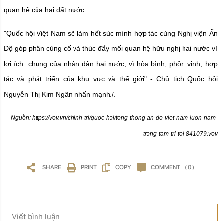
quan hệ của hai đất nước.
"Quốc hội Việt Nam sẽ làm hết sức mình hợp tác cùng Nghị viện Ấn
Độ góp phần củng cố và thúc đẩy mối quan hệ hữu nghị hai nước vì
lợi ích chung của nhân dân hai nước; vì hòa bình, phồn vinh, hợp
tác và phát triển của khu vực và thế giới" - Chủ tịch Quốc hội
Nguyễn Thị Kim Ngân nhấn mạnh./.
Nguồn: https://vov.vn/chinh-tri/quoc-hoi/tong-thong-an-do-viet-nam-luon-nam-
trong-tam-tri-toi-841079.vov
SHARE
PRINT
COPY
COMMENT
( 0 )
Viết bình luận