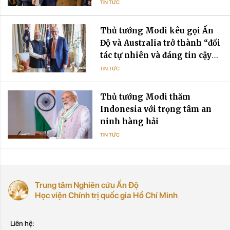
TIN TỨC
Thủ tướng Modi kêu gọi Ấn
Độ và Australia trở thành “đối
tác tự nhiên và đáng tin cậy”
trong bối cảnh bất ổn toàn cầu
TIN TỨC
Thủ tướng Modi thăm
Indonesia với trọng tâm an
ninh hàng hải
TIN TỨC
Trung tâm Nghiên cứu Ấn Độ
Học viện Chính trị quốc gia Hồ Chí Minh
Liên hệ: