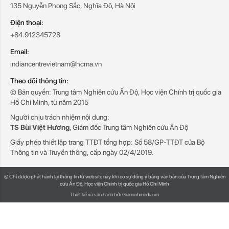
135 Nguyễn Phong Sắc, Nghĩa Đô, Hà Nội
Điện thoại:
+84.912345728
Email:
indiancentrevietnam@hcma.vn
Theo dõi thông tin:
© Bản quyền: Trung tâm Nghiên cứu Ấn Độ, Học viện Chính trị quốc gia
Hồ Chí Minh, từ năm 2015
Người chịu trách nhiệm nội dung:
TS Bùi Việt Hương
, Giám đốc Trung tâm Nghiên cứu Ấn Độ
Giấy phép thiết lập trang TTĐT tổng hợp: Số 58/GP-TTĐT của Bộ
Thông tin và Truyền thông, cấp ngày 02/4/2019.
© Chỉ được phát hành lại thông tin từ website này khi có sự đồng ý bằng văn bản của Trung tâm Nghiên
cứu Ấn Độ, Học viện Chính trị quốc gia Hồ Chí Minh
Thiết kế và vận hành bởi Giaminhmedia.vn