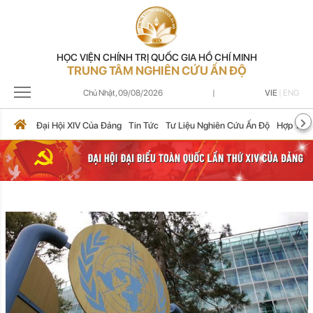
HỌC VIỆN CHÍNH TRỊ QUỐC GIA HỒ CHÍ MINH
TRUNG TÂM NGHIÊN CỨU ẤN ĐỘ
Chủ Nhật,
09/08/2026
|
VIE
|
ENG
Đại Hội XIV Của Đảng
Tin Tức
Tư Liệu Nghiên Cứu Ấn Độ
Hợp Tác 