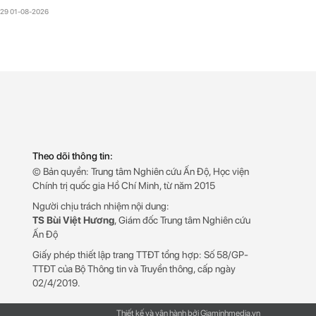
n Độ
:29 01-08-2026
Theo dõi thông tin:
© Bản quyền: Trung tâm Nghiên cứu Ấn Độ, Học viện
Chính trị quốc gia Hồ Chí Minh, từ năm 2015
Người chịu trách nhiệm nội dung:
TS Bùi Việt Hương
, Giám đốc Trung tâm Nghiên cứu
Ấn Độ
Giấy phép thiết lập trang TTĐT tổng hợp: Số 58/GP-
TTĐT của Bộ Thông tin và Truyền thông, cấp ngày
02/4/2019.
Thiết kế và vận hành bởi Giaminhmedia.vn