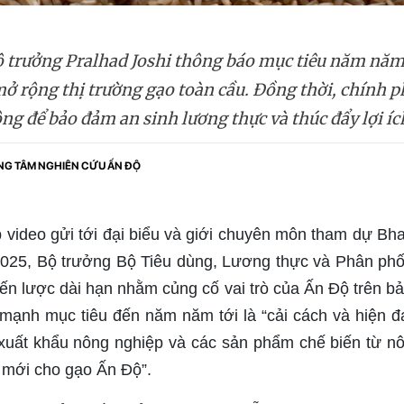
ộ trưởng Pralhad Joshi thông báo mục tiêu năm năm
ở rộng thị trường gạo toàn cầu. Đồng thời, chính ph
ng để bảo đảm an sinh lương thực và thúc đẩy lợi í
NG TÂM NGHIÊN CỨU ẤN ĐỘ
 video gửi tới đại biểu và giới chuyên môn tham dự Bhar
025, Bộ trưởng Bộ Tiêu dùng, Lương thực và Phân phố
iến lược dài hạn nhằm củng cố vai trò của Ấn Độ trên b
mạnh mục tiêu đến năm năm tới là “cải cách và hiện đ
 xuất khẩu nông nghiệp và các sản phẩm chế biến từ nô
 mới cho gạo Ấn Độ”.