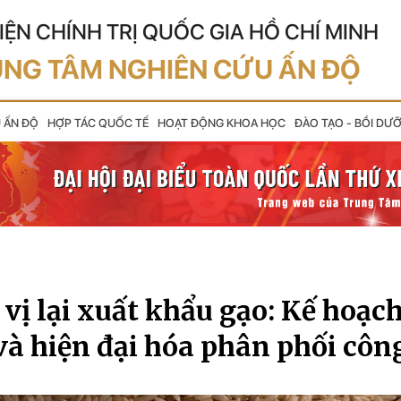
IỆN CHÍNH TRỊ QUỐC GIA HỒ CHÍ MINH
NG TÂM NGHIÊN CỨU ẤN ĐỘ
U ẤN ĐỘ
HỢP TÁC QUỐC TẾ
HOẠT ĐỘNG KHOA HỌC
ĐÀO TẠO - BỒI DƯ
vị lại xuất khẩu gạo: Kế hoạc
và hiện đại hóa phân phối côn