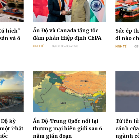
Ấn Độ và Canada tăng tốc
Cú hích"
Sức ép t
đàm phán Hiệp định CEPA
sản và ô
đi nào c
KINH TẾ
09:00 05-08-2026
KINH TẾ
08
 Độ kỳ
Ấn Độ-Trung Quốc nối lại
Từ tên l
một 'chất
thương mại biên giới sau 6
cánh cửa
uốc
năm gián đoạn
ngành c