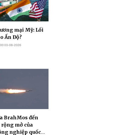
hương mại Mỹ: Lối
ho Ấn Độ?
:00 03-08-2026
ửa BrahMos đến
 rộng mở của
ông nghiệp quốc