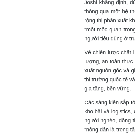
Joshi khẳng định, d
thông qua một hệ t
rộng thị phần xuất 
“một mốc quan trọng
người tiêu dùng ở tr
Về chiến lược chất l
lượng, an toàn thực
xuất nguồn gốc và g
thị trường quốc tế v
gia tăng, bền vững.
Các sáng kiến sắp tớ
kho bãi và logistics
người nghèo, đồng 
“nông dân là trọng t