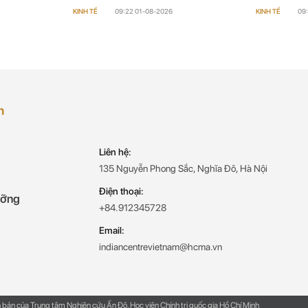
phòng Ấ
KINH TẾ
09:22 01-08-2026
KINH TẾ
09
h
Liên hệ:
135 Nguyễn Phong Sắc, Nghĩa Đô, Hà Nội
Điện thoại:
ưỡng
+84.912345728
Email:
indiancentrevietnam@hcma.vn
n bản của Trung tâm Nghiên cứu Ấn Độ, Học viện Chính trị quốc gia Hồ Chí Minh