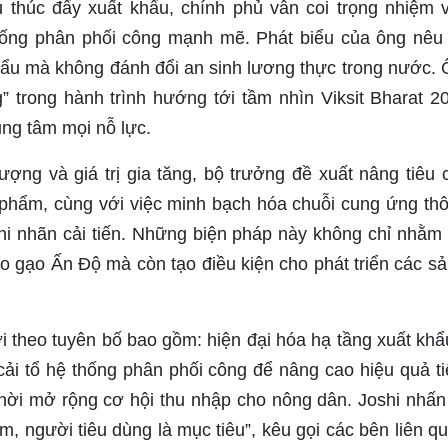
ù thúc đẩy xuất khẩu, chính phủ vẫn coi trọng nhiệm
hống phân phối công mạnh mẽ. Phát biểu của ông nêu 
khẩu mà không đánh đổi an sinh lương thực trong nước. 
” trong hành trình hướng tới tầm nhìn Viksit Bharat 2
ung tâm mọi nỗ lực.
ượng và giá trị gia tăng, bộ trưởng đề xuất nâng tiêu
 phẩm, cùng với việc minh bạch hóa chuỗi cung ứng thô
hi nhãn cải tiến. Những biện pháp này không chỉ nhằm 
ào gạo Ấn Độ mà còn tạo điều kiện cho phát triển các sả
i theo tuyên bố bao gồm: hiện đại hóa hạ tầng xuất kh
, cải tổ hệ thống phân phối công để nâng cao hiệu quả 
thời mở rộng cơ hội thu nhập cho nông dân. Joshi nh
âm, người tiêu dùng là mục tiêu”, kêu gọi các bên liên 