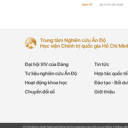
KINH TẾ
09:13 01-08-2026
Trung tâm Nghiên cứu Ấn Độ
Học viện Chính trị quốc gia Hồ Chí Min
Đại hội XIV của Đảng
Tin tức
Tư liệu nghiên cứu Ấn Độ
Hợp tác quốc tế
Hoạt động khoa học
Đào tạo - Bồi d
Chuyển đổi số
Giới thiệu
© Chỉ được phát hành lại thông tin từ website này khi có sự đồng ý bằng vă