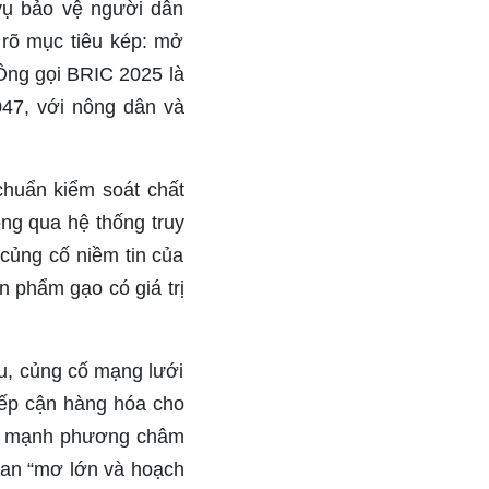
 vụ bảo vệ người dân
rõ mục tiêu kép: mở
Ông gọi BRIC 2025 là
047, với nông dân và
 chuẩn kiểm soát chất
ng qua hệ thống truy
củng cố niềm tin của
n phẩm gạo có giá trị
ẩu, củng cố mạng lưới
tiếp cận hàng hóa cho
ấn mạnh phương châm
quan “mơ lớn và hoạch