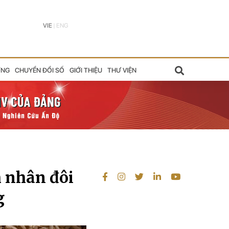
VIE
|
ENG
ỠNG
CHUYỂN ĐỔI SỐ
GIỚI THIỆU
THƯ VIỆN
h nhân đôi
g