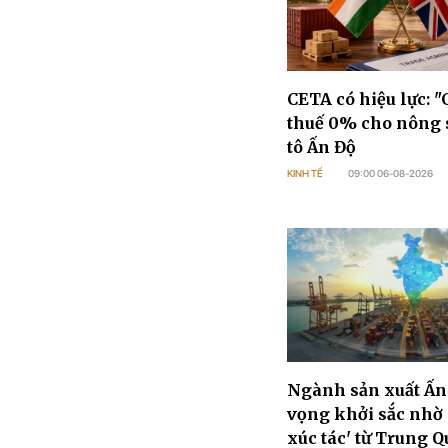
CETA có hiệu lực: "
thuế 0% cho nông 
tô Ấn Độ
KINH TẾ
09:00 06-08-2026
Ngành sản xuất Ấn
vọng khởi sắc nhờ 
xúc tác' từ Trung Q