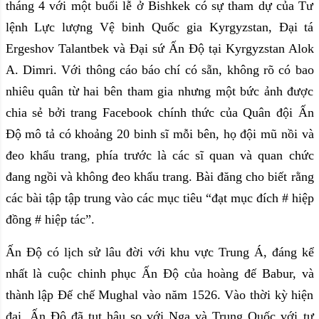
tháng 4 với một buổi lễ ở Bishkek có sự tham dự của Tư
lệnh Lực lượng Vệ binh Quốc gia Kyrgyzstan, Đại tá
Ergeshov Talantbek và Đại sứ Ấn Độ tại Kyrgyzstan Alok
A. Dimri. Với thông cáo báo chí có sẵn, không rõ có bao
nhiêu quân từ hai bên tham gia nhưng một bức ảnh được
chia sẻ bởi trang Facebook chính thức của Quân đội Ấn
Độ mô tả có khoảng 20 binh sĩ mỗi bên, họ đội mũ nồi và
đeo khẩu trang, phía trước là các sĩ quan và quan chức
đang ngồi và không đeo khẩu trang. Bài đăng cho biết rằng
các bài tập tập trung vào các mục tiêu “đạt mục đích # hiệp
đồng # hiệp tác”.
Ấn Độ có lịch sử lâu đời với khu vực Trung Á, đáng kể
nhất là cuộc chinh phục Ấn Độ của hoàng đế Babur, và
thành lập Đế chế Mughal vào năm 1526. Vào thời kỳ hiện
đại, Ấn Độ đã tụt hậu so với Nga và Trung Quốc với tư