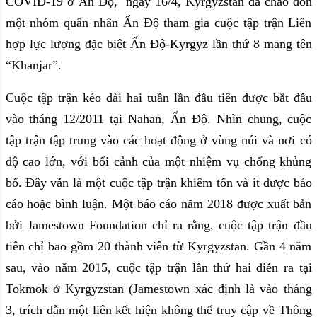
COVID-19 ở Ấn Độ, ngày 16/4, Kyrgyzstan đã chào đón
một nhóm quân nhân Ấn Độ tham gia cuộc tập trận Liên
hợp lực lượng đặc biệt Ấn Độ-Kyrgyz lần thứ 8 mang tên
“Khanjar”.
Cuộc tập trận kéo dài hai tuần lần đầu tiên được bắt đầu
vào tháng 12/2011 tại Nahan, Ấn Độ. Nhìn chung, cuộc
tập trận tập trung vào các hoạt động ở vùng núi và nơi có
độ cao lớn, với bối cảnh của một nhiệm vụ chống khủng
bố. Đây vẫn là một cuộc tập trận khiêm tốn và ít được báo
cáo hoặc bình luận. Một báo cáo năm 2018 được xuất bản
bởi Jamestown Foundation chỉ ra rằng, cuộc tập trận đầu
tiên chỉ bao gồm 20 thành viên từ Kyrgyzstan. Gần 4 năm
sau, vào năm 2015, cuộc tập trận lần thứ hai diễn ra tại
Tokmok ở Kyrgyzstan (Jamestown xác định là vào tháng
3, trích dẫn một liên kết hiện không thể truy cập về Thông