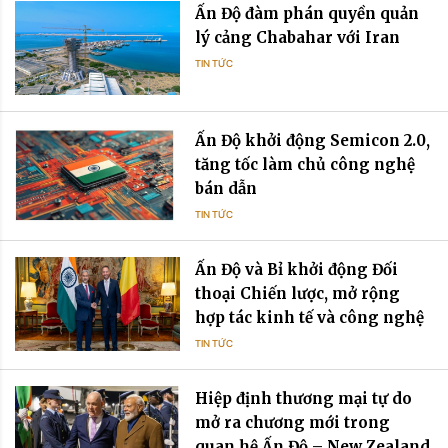
Ấn Độ đàm phán quyền quản
lý cảng Chabahar với Iran
TIN TỨC
Ấn Độ khởi động Semicon 2.0,
tăng tốc làm chủ công nghệ
bán dẫn
TIN TỨC
Ấn Độ và Bỉ khởi động Đối
thoại Chiến lược, mở rộng
hợp tác kinh tế và công nghệ
TIN TỨC
Hiệp định thương mại tự do
mở ra chương mới trong
quan hệ Ấn Độ – New Zealand