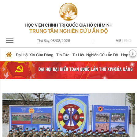
HỌC VIỆN CHÍNH TRỊ QUỐC GIA HỒ CHÍ MINH
TRUNG TÂM NGHIÊN CỨU ẤN ĐỘ
Thứ Bảy,
08/08/2026
|
VIE
|
ENG
Đại Hội XIV Của Đảng
Tin Tức
Tư Liệu Nghiên Cứu Ấn Độ
Hợp Tác 