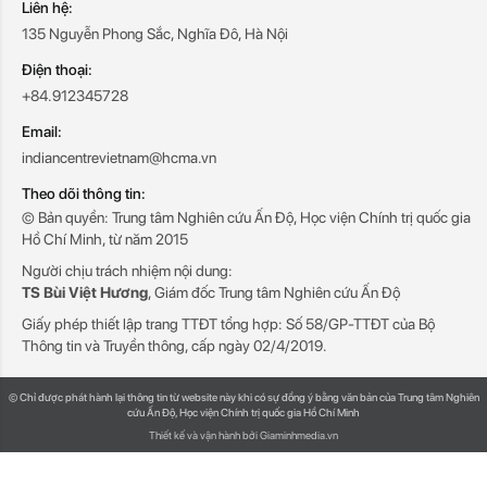
Liên hệ:
135 Nguyễn Phong Sắc, Nghĩa Đô, Hà Nội
Điện thoại:
+84.912345728
Email:
indiancentrevietnam@hcma.vn
Theo dõi thông tin:
© Bản quyền: Trung tâm Nghiên cứu Ấn Độ, Học viện Chính trị quốc gia
Hồ Chí Minh, từ năm 2015
Người chịu trách nhiệm nội dung:
TS Bùi Việt Hương
, Giám đốc Trung tâm Nghiên cứu Ấn Độ
Giấy phép thiết lập trang TTĐT tổng hợp: Số 58/GP-TTĐT của Bộ
Thông tin và Truyền thông, cấp ngày 02/4/2019.
© Chỉ được phát hành lại thông tin từ website này khi có sự đồng ý bằng văn bản của Trung tâm Nghiên
cứu Ấn Độ, Học viện Chính trị quốc gia Hồ Chí Minh
Thiết kế và vận hành bởi Giaminhmedia.vn