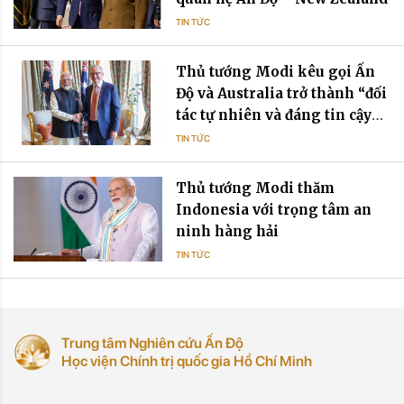
TIN TỨC
Thủ tướng Modi kêu gọi Ấn
Độ và Australia trở thành “đối
tác tự nhiên và đáng tin cậy”
trong bối cảnh bất ổn toàn cầu
TIN TỨC
Thủ tướng Modi thăm
Indonesia với trọng tâm an
ninh hàng hải
TIN TỨC
Trung tâm Nghiên cứu Ấn Độ
Học viện Chính trị quốc gia Hồ Chí Minh