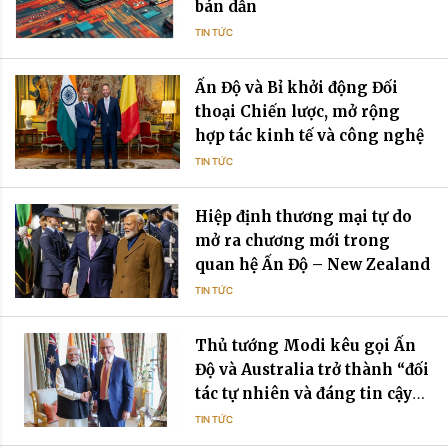
bán dẫn
TIN TỨC
Ấn Độ và Bỉ khởi động Đối
thoại Chiến lược, mở rộng
hợp tác kinh tế và công nghệ
TIN TỨC
Hiệp định thương mại tự do
mở ra chương mới trong
quan hệ Ấn Độ – New Zealand
TIN TỨC
Thủ tướng Modi kêu gọi Ấn
Độ và Australia trở thành “đối
tác tự nhiên và đáng tin cậy”
trong bối cảnh bất ổn toàn cầu
TIN TỨC