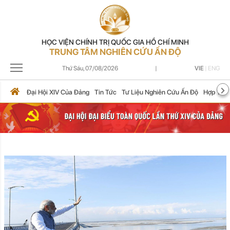
HỌC VIỆN CHÍNH TRỊ QUỐC GIA HỒ CHÍ MINH
TRUNG TÂM NGHIÊN CỨU ẤN ĐỘ
Thứ Sáu,
07/08/2026
|
VIE
|
ENG
Đại Hội XIV Của Đảng
Tin Tức
Tư Liệu Nghiên Cứu Ấn Độ
Hợp Tác 