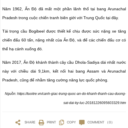
Năm 1962, Ấn Độ đã mất một phần lãnh thổ tại bang Arunachal
Pradesh trong cuộc chiến tranh biên giới với Trung Quốc tại đây.
Tải trọng cầu Bogibeel được thiết kế chịu được sức nặng xe tăng
chiến đấu 60 tấn, nặng nhất của Ấn Độ, và để các chiến đấu cơ có
thể hạ cánh xuống đó.
Năm 2017, Ấn Độ khánh thành cây cầu Dhola-Sadiya dài nhất nước
này với chiều dài 9,1km, kết nối hai bang Assam và Arunachal
Pradesh, cũng để nhằm tăng cường năng lực quốc phòng.
Nguồn: https://tuoitre.vn/canh-giac-trung-quoc-an-do-khanh-thanh-cau-duong-
sat-dai-ky-luc-20181226095603329.htm
SHARE
PRINT
COPY
COMMENT
( 0 )