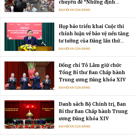
chuyên đề “Những định
hướng đối ngoại chủ yếu
ĐẠI HỘI XIV CỦA ĐẢNG
trong Văn kiện Đại hội XIV
của Đảng”
Họp báo triển khai Cuộc thi
chính luận về bảo vệ nền tảng
tư tưởng của Đảng lần thứ
sáu, năm 2026
ĐẠI HỘI XIV CỦA ĐẢNG
Đồng chí Tô Lâm giữ chức
Tổng Bí thư Ban Chấp hành
Trung ương Đảng khóa XIV
ĐẠI HỘI XIV CỦA ĐẢNG
Danh sách Bộ Chính trị, Ban
Bí thư Ban Chấp hành Trung
ương Đảng khóa XIV
ĐẠI HỘI XIV CỦA ĐẢNG