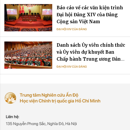
Báo cáo về các văn kiện trình
Đại hội Đảng XIV của Đảng
Cộng sản Việt Nam
ĐẠI HỘI XIV CỦA ĐẢNG
Danh sách Ủy viên chính thức
và Ủy viên dự khuyết Ban
Chấp hành Trung ương Đảng
khóa XIV
ĐẠI HỘI XIV CỦA ĐẢNG
Trung tâm Nghiên cứu Ấn Độ
Học viện Chính trị quốc gia Hồ Chí Minh
Liên hệ:
135 Nguyễn Phong Sắc, Nghĩa Đô, Hà Nội