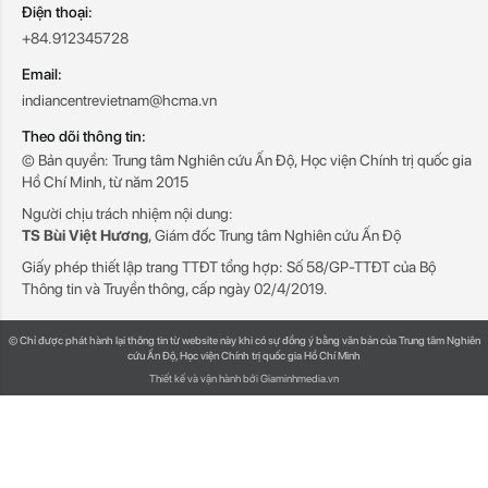
Điện thoại:
+84.912345728
Email:
indiancentrevietnam@hcma.vn
Theo dõi thông tin:
© Bản quyền: Trung tâm Nghiên cứu Ấn Độ, Học viện Chính trị quốc gia
Hồ Chí Minh, từ năm 2015
Người chịu trách nhiệm nội dung:
TS Bùi Việt Hương
, Giám đốc Trung tâm Nghiên cứu Ấn Độ
Giấy phép thiết lập trang TTĐT tổng hợp: Số 58/GP-TTĐT của Bộ
Thông tin và Truyền thông, cấp ngày 02/4/2019.
© Chỉ được phát hành lại thông tin từ website này khi có sự đồng ý bằng văn bản của Trung tâm Nghiên
cứu Ấn Độ, Học viện Chính trị quốc gia Hồ Chí Minh
Thiết kế và vận hành bởi Giaminhmedia.vn