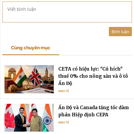
Viết bình luận
Bình luận
Cùng chuyên mục
CETA có hiệu lực: "Cú hích"
thuế 0% cho nông sản và ô tô
Ấn Độ
KINH TẾ
Ấn Độ và Canada tăng tốc đàm
phán Hiệp định CEPA
KINH TẾ