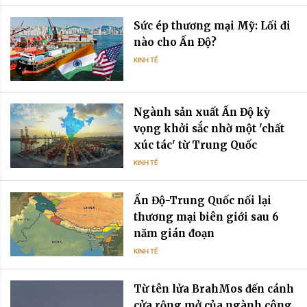
Sức ép thương mại Mỹ: Lối đi
nào cho Ấn Độ?
KINH TẾ
Ngành sản xuất Ấn Độ kỳ
vọng khởi sắc nhờ một 'chất
xúc tác' từ Trung Quốc
KINH TẾ
Ấn Độ-Trung Quốc nối lại
thương mại biên giới sau 6
năm gián đoạn
KINH TẾ
Từ tên lửa BrahMos đến cánh
cửa rộng mở của ngành công