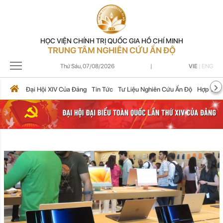
HỌC VIỆN CHÍNH TRỊ QUỐC GIA HỒ CHÍ MINH
TRUNG TÂM NGHIÊN CỨU ẤN ĐỘ
Thứ Sáu,
07/08/2026
|
VIE
|
ENG
Đại Hội XIV Của Đảng
Tin Tức
Tư Liệu Nghiên Cứu Ấn Độ
Hợp Tác 