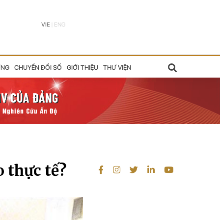
VIE
|
ENG
ỠNG
CHUYỂN ĐỔI SỐ
GIỚI THIỆU
THƯ VIỆN
 thực tế?