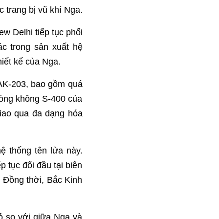
 trang bị vũ khí Nga.
w Delhi tiếp tục phối
ác trong sản xuất hệ
iết kế của Nga.
 AK-203, bao gồm quá
hòng không S-400 của
iao qua đa dạng hóa
ệ thống tên lửa này.
p tục đối đầu tại biên
 Đồng thời, Bắc Kinh
ỏ so với giữa Nga và