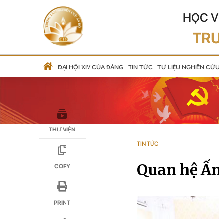
HỌC V
TRU
ĐẠI HỘI XIV CỦA ĐẢNG
TIN TỨC
TƯ LIỆU NGHIÊN CỨ
THƯ VIỆN
TIN TỨC
Quan hệ Ấn
COPY
PRINT