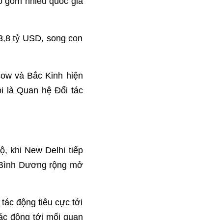
o gồm nhiều quốc gia
,8 tỷ USD, song con
ow và Bắc Kinh hiện
i là Quan hệ Đối tác
ộ, khi New Delhi tiếp
 Bình Dương rộng mở
ác động tiêu cực tới
tác động tới mối quan