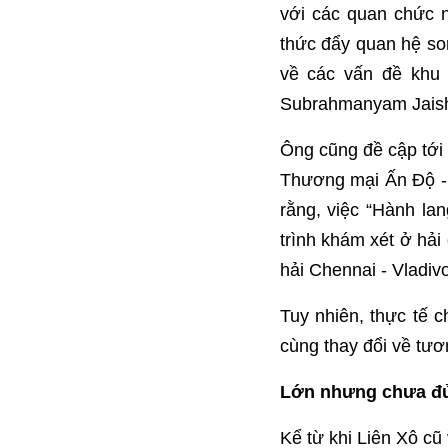
với các quan chức n
thức đẩy quan hệ so
về các vấn đề khu 
Subrahmanyam Jaisha
Ông cũng đề cập tới
Thương mại Ấn Độ - 
rằng, việc “Hành la
trình khám xét ở hả
hải Chennai - Vladiv
Tuy nhiên, thực tế 
cùng thay đổi về tươ
Lớn nhưng chưa đ
Kể từ khi Liên Xô c