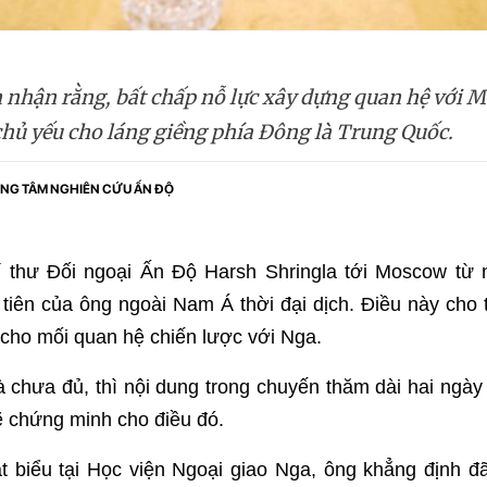
 nhận rằng, bất chấp nỗ lực xây dựng quan hệ với M
hủ yếu cho láng giềng phía Đông là Trung Quốc.
NG TÂM NGHIÊN CỨU ẤN ĐỘ
 thư Đối ngoại Ấn Độ Harsh Shringla tới Moscow từ n
tiên của ông ngoài Nam Á thời đại dịch. Điều này cho t
 cho mối quan hệ chiến lược với Nga.
 chưa đủ, thì nội dung trong chuyến thăm dài hai ngày 
 chứng minh cho điều đó.
t biểu tại Học viện Ngoại giao Nga, ông khẳng định đã 