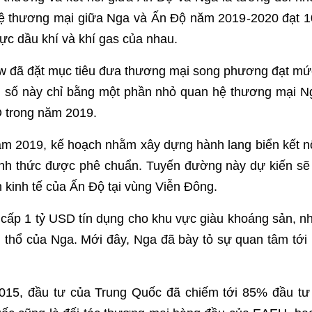
ệ thương mại giữa Nga và Ấn Độ năm 2019-2020 đạt 10
vực dầu khí và khí gas của nhau.
w đã đặt mục tiêu đưa thương mại song phương đạt mứ
n số này chỉ bằng một phần nhỏ quan hệ thương mại N
D trong năm 2019.
ăm 2019, kế hoạch nhằm xây dựng hành lang biển kết n
ính thức được phê chuẩn. Tuyến đường này dự kiến sẽ
 kinh tế của Ấn Độ tại vùng Viễn Đông.
ấp 1 tỷ USD tín dụng cho khu vực giàu khoáng sản, nhi
nh thổ của Nga. Mới đây, Nga đã bày tỏ sự quan tâm tới
015, đầu tư của Trung Quốc đã chiếm tới 85% đầu tư