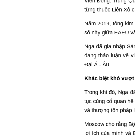
Viễn Đông. Trung Qu
từng thuộc Liên Xô c
Năm 2019, tổng kim
số này giữa EAEU và
Nga đã gia nhập Sá
đang thảo luận về v
Đại Á - Âu.
Khác biệt khó vượt
Trong khi đó, Nga đã
tục củng cố quan h
và thượng tôn pháp l
Moscow cho rằng Bộ 
lợi ích của mình và 