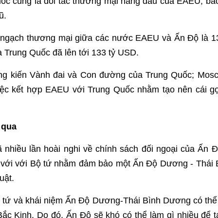
ốc cũng là đối tác thương mại hàng đầu của EAEU, ba
ũ.
 ngạch thương mại giữa các nước EAEU và Ấn Độ là 13
 Trung Quốc đã lên tới 133 tỷ USD.
ng kiến Vành đai và Con đường của Trung Quốc; Mosc
iệc kết hợp EAEU với Trung Quốc nhằm tạo nên cái gọ
 qua
 nhiều lần hoài nghi về chính sách đối ngoại của Ấn Đ
ệ với với Bộ tứ nhằm đảm bảo một Ấn Độ Dương - Thái
uật.
tứ và khái niệm Ấn Độ Dương-Thái Bình Dương có thể t
Bắc Kinh. Do đó, Ấn Độ sẽ khó có thể làm gì nhiều để 