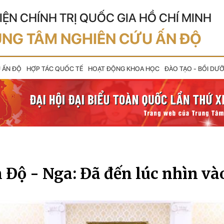
IỆN CHÍNH TRỊ QUỐC GIA HỒ CHÍ MINH
NG TÂM NGHIÊN CỨU ẤN ĐỘ
U ẤN ĐỘ
HỢP TÁC QUỐC TẾ
HOẠT ĐỘNG KHOA HỌC
ĐÀO TẠO - BỒI DƯ
 Độ - Nga: Đã đến lúc nhìn vào