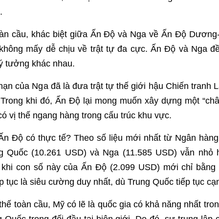
.
oàn cầu, khác biệt giữa Ấn Độ và Nga về Ấn Độ Dương
 không mấy dễ chịu về trật tự đa cực. Ấn Độ và Nga đ
i ý tưởng khác nhau.
 hạn của Nga đã là đưa trật tự thế giới hậu Chiến tranh 
. Trong khi đó, Ấn Độ lại mong muốn xây dựng một “châ
có vị thế ngang hàng trong cấu trúc khu vực.
n Độ có thực tế? Theo số liệu mới nhất từ Ngân hàn
g Quốc (10.261 USD) và Nga (11.585 USD) vẫn nhỏ 
 khi con số này của Ấn Độ (2.099 USD) mới chỉ bằng
p tục là siêu cường duy nhất, dù Trung Quốc tiếp tục cạn
 thế toàn cầu, Mỹ có lẽ là quốc gia có khả năng nhất tro