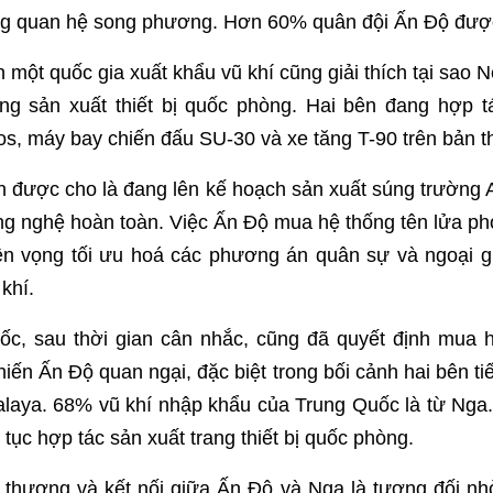
trong quan hệ song phương. Hơn 60% quân đội Ấn Độ được
một quốc gia xuất khẩu vũ khí cũng giải thích tại sao Ne
g sản xuất thiết bị quốc phòng. Hai bên đang hợp t
s, máy bay chiến đấu SU-30 và xe tăng T-90 trên bản th
n được cho là đang lên kế hoạch sản xuất súng trường
ông nghệ hoàn toàn. Việc Ấn Độ mua hệ thống tên lửa p
n vọng tối ưu hoá các phương án quân sự và ngoại g
khí.
ốc, sau thời gian cân nhắc, cũng đã quyết định mua h
ến Ấn Độ quan ngại, đặc biệt trong bối cảnh hai bên tiế
alaya. 68% vũ khí nhập khẩu của Trung Quốc là từ Nga.
tục hợp tác sản xuất trang thiết bị quốc phòng.
 thương và kết nối giữa Ấn Độ và Nga là tương đối nh