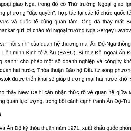
goại giao Nga, trong đó có Thứ trưởng Ngoại giao Ig
ng phương “đặc quyền”, hợp tác tại các tổ chức quốc tế
vực và quốc tế cùng quan tâm. Ông đã thay mặt B
nkar gửi lời chào tới Ngoại trưởng Nga Sergey Lavrov
 sự “hồi sinh” của quan hệ thương mại Ấn Độ-Nga thông
Liên minh Kinh tế Á Âu (EAEU). Bí thư Đối ngoại Ấn Đ
ng Xanh” cho phép một số doanh nghiệp và công ty khô
i quan hai nước, Thỏa thuận Bảo hộ Đầu tư song phươ
ostok được triển khai sẽ giúp thương mại hai nước khởi 
cho thấy New Delhi cần nhận thức rõ về quan hệ giữa
ng quan lực lượng, trong bối cảnh cạnh tranh Ấn Độ-Tr
ủ
ũ và Ấn Độ ký thỏa thuận năm 1971, xuất khẩu quốc phò