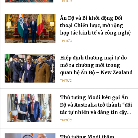
TIN TỨC
Ấn Độ và Bỉ khởi động Đối
thoại Chiến lược, mở rộng
hợp tác kinh tế và công nghệ
TIN TỨC
Hiệp định thương mại tự do
mở ra chương mới trong
quan hệ Ấn Độ – New Zealand
TIN TỨC
Thủ tướng Modi kêu gọi Ấn
Độ và Australia trở thành “đối
tác tự nhiên và đáng tin cậy”
trong bối cảnh bất ổn toàn cầu
TIN TỨC
Thủ tướng Modi thăm