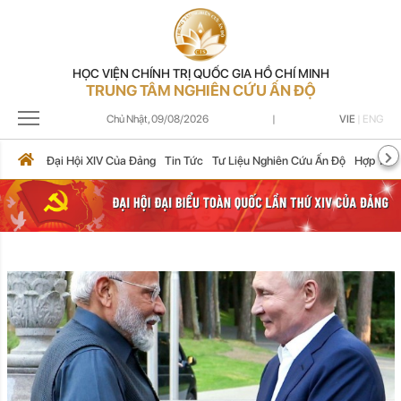
HỌC VIỆN CHÍNH TRỊ QUỐC GIA HỒ CHÍ MINH
TRUNG TÂM NGHIÊN CỨU ẤN ĐỘ
Chủ Nhật,
09/08/2026
|
VIE
|
ENG
Đại Hội XIV Của Đảng
Tin Tức
Tư Liệu Nghiên Cứu Ấn Độ
Hợp Tác 