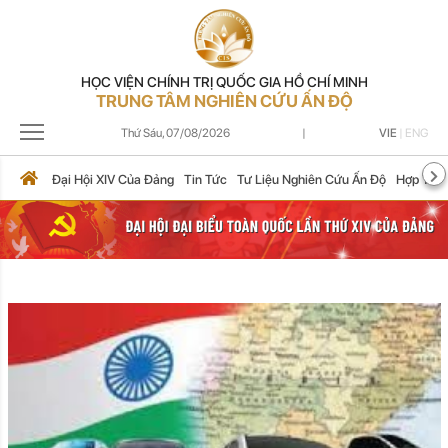
HỌC VIỆN CHÍNH TRỊ QUỐC GIA HỒ CHÍ MINH
TRUNG TÂM NGHIÊN CỨU ẤN ĐỘ
Thứ Sáu,
07/08/2026
|
VIE
|
ENG
Đại Hội XIV Của Đảng
Tin Tức
Tư Liệu Nghiên Cứu Ấn Độ
Hợp Tác 