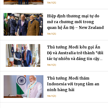
TIN TỨC
Hiệp định thương mại tự do
mở ra chương mới trong
quan hệ Ấn Độ – New Zealand
TIN TỨC
Thủ tướng Modi kêu gọi Ấn
Độ và Australia trở thành “đối
tác tự nhiên và đáng tin cậy”
trong bối cảnh bất ổn toàn cầu
TIN TỨC
Thủ tướng Modi thăm
Indonesia với trọng tâm an
ninh hàng hải
TIN TỨC