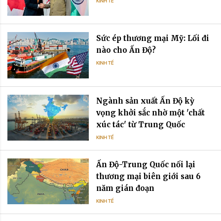
KINH TẾ
Sức ép thương mại Mỹ: Lối đi
nào cho Ấn Độ?
KINH TẾ
Ngành sản xuất Ấn Độ kỳ
vọng khởi sắc nhờ một 'chất
xúc tác' từ Trung Quốc
KINH TẾ
Ấn Độ-Trung Quốc nối lại
thương mại biên giới sau 6
năm gián đoạn
KINH TẾ