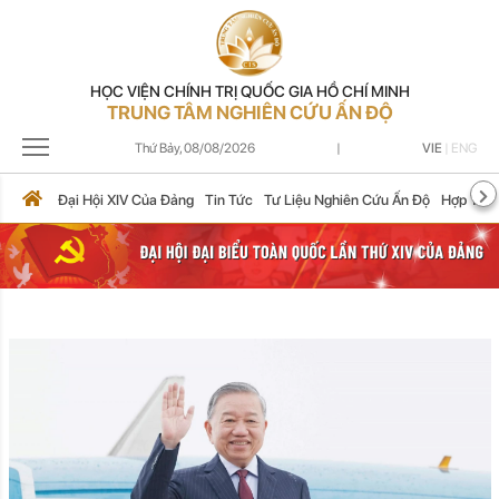
HỌC VIỆN CHÍNH TRỊ QUỐC GIA HỒ CHÍ MINH
TRUNG TÂM NGHIÊN CỨU ẤN ĐỘ
Thứ Bảy,
08/08/2026
|
VIE
|
ENG
Đại Hội XIV Của Đảng
Tin Tức
Tư Liệu Nghiên Cứu Ấn Độ
Hợp Tác 