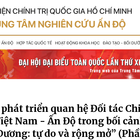
IỆN CHÍNH TRỊ QUỐC GIA HỒ CHÍ MINH
NG TÂM NGHIÊN CỨU ẤN ĐỘ
U ẤN ĐỘ
HỢP TÁC QUỐC TẾ
HOẠT ĐỘNG KHOA HỌC
ĐÀO TẠO - BỒI DƯ
phát triển quan hệ Đối tác Ch
Việt Nam - Ấn Độ trong bối cả
Dương: tự do và rộng mở” (Phầ