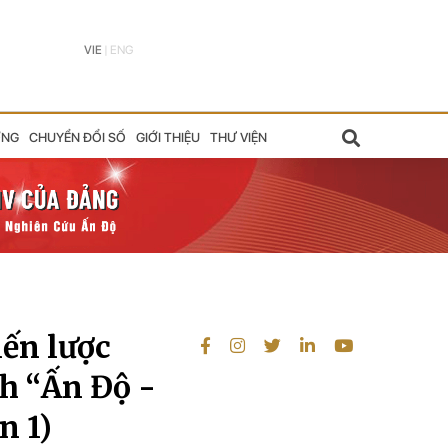
VIE
|
ENG
ỠNG
CHUYỂN ĐỔI SỐ
GIỚI THIỆU
THƯ VIỆN
iến lược
nh “Ấn Độ -
n 1)