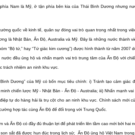
a, phía Nam là Mỹ, ở tận phía bên kia của Thái Bình Dương nhưng nư
ường quốc về kinh tế, quân sự đóng vai trò quan trọng nhất trong việ
ng là Nhật Bản, Ấn Độ, Australia và Mỹ. Đây là những nước thành vi
 nhóm “Bộ tứ,” hay “Tứ giác kim cương”) được hình thành từ năm 2007 
 nước đều ủng hộ và nhấn mạnh vai trò trung tâm của Ấn Độ với chiế
 trách nhiệm an ninh khu vực.
 Bình Dương” của Mỹ có bốn mục tiêu chính: i) Tránh tạo cảm giác đố
n minh chiến lược Mỹ - Nhật Bản - Ấn Độ - Australia; iii) Nhấn mạnh va
g điệp tự do hàng hải là trụ cột cho an ninh khu vực. Chính sách mới 
ường hợp tác cùng Ấn Độ để đối trọng với Trung Quốc.
m và Ấn Độ có đầy đủ thuận lợi để phát triển lên tầm cao mới bởi hai 
g son sắt đã được hun đúc trong lịch sử; Ấn Độ ủng hộ Việt Nam trong