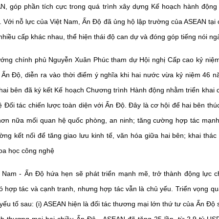
, góp phần tích cực trong quá trình xây dựng Kế hoạch hành động t
 Với nỗ lực của Việt Nam, Ấn Độ đã ủng hộ lập trường của ASEAN tại 
nhiều cấp khác nhau, thể hiện thái độ can dự và đóng góp tiếng nói 
ớng chính phủ Nguyễn Xuân Phúc tham dự Hội nghị Cấp cao kỷ niệm
 Ấn Độ, diễn ra vào thời điểm ý nghĩa khi hai nước vừa kỷ niệm 46 n
 hai bên đã ký kết Kế hoạch Chương trình Hành động nhằm triển khai
 Đối tác chiến lược toàn diện với Ấn Độ. Đây là cơ hội để hai bên thúc
c hơn nữa mối quan hệ quốc phòng, an ninh; tăng cường hợp tác mạnh 
ờng kết nối để tăng giao lưu kinh tế, văn hóa giữa hai bên; khai thác
hoa học công nghệ
iệt Nam - Ấn Độ hứa hẹn sẽ phát triển mạnh mẽ, trở thành động lực c
 có hợp tác và cạnh tranh, nhưng hợp tác vẫn là chủ yếu. Triển vọng q
yếu tố sau: (i) ASEAN hiện là đối tác thương mại lớn thứ tư của Ấn Độ