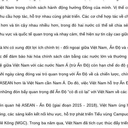
a Việt Nam trong chính sách hành động hướng Đông của mình. Vị thế 
hu cầu hợp tác, hỗ trợ nhau cùng phát triển. Các cơ chế hợp tác về chí
 hơn và tin cậy nhau nhiều hơn, trong đó hai nước có thể sẽ chia sẻ
hu vực và quốc tế quan trọng và nhạy cảm, thể hiện sự tin cậy cao giữ
là khi có xung đột lợi ích chính trị - đối ngoại giữa Việt Nam, Ấn Độ và
c để đảm bảo hài hòa chính sách cân bằng các nước lớn và thường là
ệ giữa Việt Nam với các nước Nam Á (trừ Ấn Độ) còn hạn chế do độ gắ
AN ngày càng đóng vai trò quan trọng với Ấn Độ về cả chiến lược, chính
 ASEAN hơn là Việt Nam cần Nam Á. Do đó, việc Việt Nam hỗ trợ Ấn
những đòn bẩy quan trọng để Ấn Độ “có đi có lại” với Việt Nam về các
viên quan hệ ASEAN - Ấn Độ (giai đoạn 2015 - 2018), Việt Nam ủng
ông
, các sáng kiến kết nối khu vực, hỗ trợ phát triển Tiểu vùng Campu
 Kông (MGC). Trong ba năm qua, Việt Nam đã tích cực thúc đẩy triển