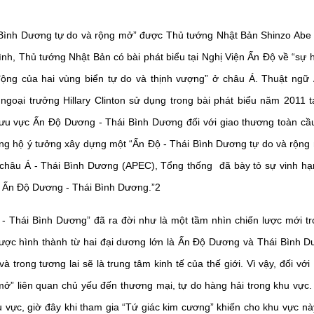
 Bình Dương tự do và rộng mở” được Thủ tướng Nhật Bản Shinzo Abe
nh, Thủ tướng Nhật Bản có bài phát biểu tại Nghị Viện Ấn Độ về “sự 
động của hai vùng biển tự do và thịnh vượng” ở châu Á. Thuật ng
goại trưởng Hillary Clinton sử dụng trong bài phát biểu năm 2011 t
lưu vực Ấn Độ Dương - Thái Bình Dương đối với giao thương toàn cầu
g hộ ý tưởng xây dựng một “Ấn Độ - Thái Bình Dương tự do và rộng mở
 châu Á - Thái Bình Dương (APEC), Tổng thống đã bày tỏ sự vinh hạnh
c Ấn Độ Dương - Thái Bình Dương.”
2
 Thái Bình Dương” đã ra đời như là một tầm nhìn chiến lược mới tr
ược hình thành từ hai đại dương lớn là Ấn Độ Dương và Thái Bình 
và trong tương lai sẽ là trung tâm kinh tế của thế giới. Vì vậy, đối với
mở” liên quan chủ yếu đến thương mại, tự do hàng hải trong khu vực
u vực, giờ đây khi tham gia “Tứ giác kim cương” khiến cho khu vực nà