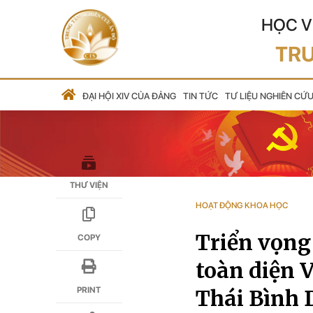
HỌC V
TRU
ĐẠI HỘI XIV CỦA ĐẢNG
TIN TỨC
TƯ LIỆU NGHIÊN CỨ
THƯ VIỆN
HOẠT ĐỘNG KHOA HỌC
Triển vọng 
COPY
toàn diện 
Thái Bình 
PRINT