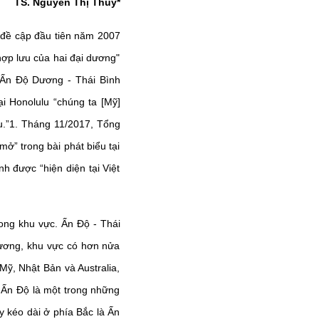
TS. Nguyễn Thị Thúy
*
 đề cập đầu tiên năm 2007
hợp lưu của hai đại dương"
ữ Ấn Độ Dương - Thái Bình
ại Honolulu “chúng ta [Mỹ]
.”
1
. Tháng 11/2017, Tổng
” trong bài phát biểu tại
 được “hiện diện tại Việt
ong khu vực. Ấn Độ - Thái
Dương, khu vực có hơn nửa
 Mỹ, Nhật Bản và Australia,
. Ấn Độ là một trong những
y kéo dài ở phía Bắc là Ấn