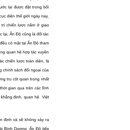
ớc lại được đặt trong bối
ục diện thế giới ngày nay,
 trị chiến lược nằm ở giao
 lại, Ấn Độ cũng là đối tác
đều có mặt tại Ấn Độ tham
ong quan hệ hợp tác xuyên
c chiến lược toàn diện, là
g chính sách đối ngoại của
ững trụ cột quan trọng nhất
ời gian qua trên các lĩnh
ể khẳng định, quan hệ Việt
 ổn định và sẽ không xảy ra
hái Bình Dương. Ấn Độ tiếp