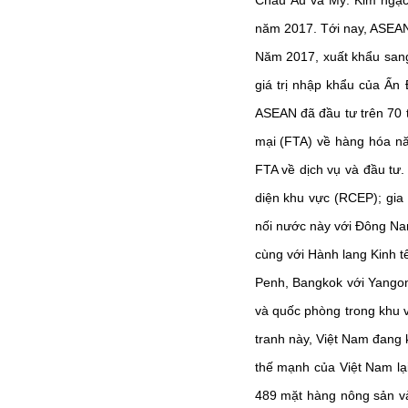
Châu Âu và Mỹ. Kim ngạch
năm 2017. Tới nay, ASEAN 
Năm 2017, xuất khẩu sang
giá trị nhập khẩu của Ấn
ASEAN đã đầu tư trên 70 
mại (FTA) về hàng hóa nă
FTA về dịch vụ và đầu tư.
diện khu vực (RCEP); gia
nối nước này với Đông Na
cùng với Hành lang Kinh 
Penh, Bangkok với Yangon 
và quốc phòng trong khu 
tranh này, Việt Nam đang 
thế mạnh của Việt Nam lại
489 mặt hàng nông sản và