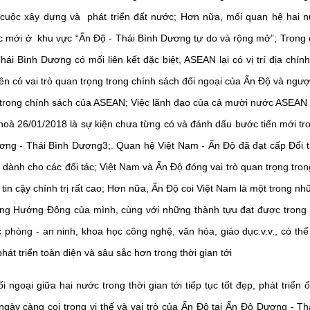
 cuộc xây dựng và phát triển đất nước; Hơn nữa, mối quan hệ hai nư
c mới ở khu vực “Ấn Độ - Thái Bình Dương tự do và rộng mở”; Trong c
i Bình Dương có mối liên kết đặc biệt, ASEAN lại có vị trí địa chính
ên có vai trò quan trọng trong chính sách đối ngoại của Ấn Độ và ngược
m trong chính sách của ASEAN; Việc lãnh đạo của cả mười nước ASEAN 
hoà 26/01/2018 là sự kiện chưa từng có và đánh dấu bước tiến mới tr
ương - Thái Bình Dương
3
;. Quan hệ Việt Nam - Ấn Độ đã đạt cấp Đối tá
dành cho các đối tác; Việt Nam và Ấn Độ đóng vai trò quan trọng tron
tin cậy chính trị rất cao; Hơn nữa, Ấn Độ coi Việt Nam là một trong nh
ng Hướng Đông của mình, cùng với những thành tựu đạt được trong th
uốc phòng - an ninh, khoa học công nghệ, văn hóa, giáo dục.v.v., có th
át triển toàn diện và sâu sắc hơn trong thời gian tới
đối ngoại giữa hai nước trong thời gian tới tiếp tục tốt đẹp, phát triển
gày càng coi trọng vị thế và vai trò của Ấn Độ tại Ấn Độ Dương - T