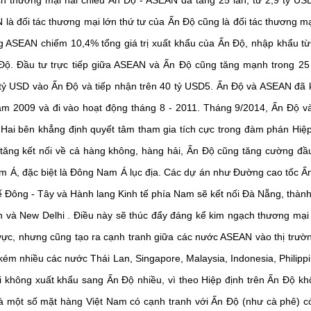
 thương mại hai chiều Ấn Độ - ASEAN đã tăng 25 lần, từ 2,9 tỷ U
là đối tác thương mại lớn thứ tư của Ấn Độ cũng là đối tác thương mạ
 ASEAN chiếm 10,4% tổng giá trị xuất khẩu của Ấn Độ, nhập khẩu 
 Độ. Đầu tư trực tiếp giữa ASEAN và Ấn Độ cũng tăng mạnh trong 2
tỷ USD vào Ấn Độ và tiếp nhận trên 40 tỷ USD
5
. Ấn Độ và ASEAN đã 
m 2009 và đi vào hoạt động tháng 8 - 2011. Tháng 9/2014, Ấn Độ v
 Hai bên khẳng định quyết tâm tham gia tích cực trong đàm phán Hiệp
 tăng kết nối về cả hàng không, hàng hải, Ấn Độ cũng tăng cường đầu
m Á, đặc biệt là Đông Nam Á lục địa. Các dự án như Đường cao tốc Ấ
tế Đông - Tây và Hành lang Kinh tế phía Nam sẽ kết nối Đà Nẵng, thà
và New Delhi . Điều này sẽ thúc đẩy đáng kể kim ngạch thương mại p
vực, nhưng cũng tạo ra cạnh tranh giữa các nước ASEAN vào thị trườ
kém nhiều các nước Thái Lan, Singapore, Malaysia, Indonesia, Philipp
 không xuất khẩu sang Ấn Độ nhiều, vì theo Hiệp định trên Ấn Độ kh
 một số mặt hàng Việt Nam có cạnh tranh với Ấn Độ (như cà phê) có