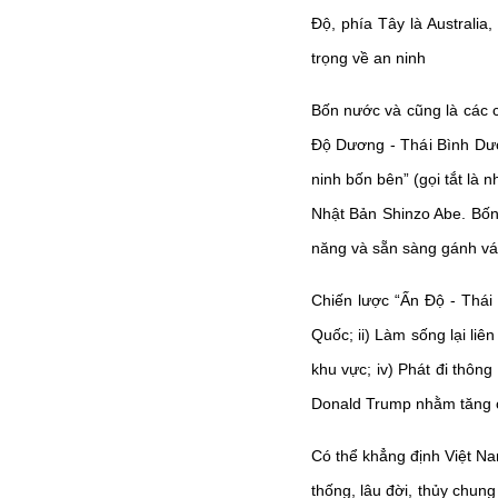
Độ, phía Tây là Australi
trọng về an ninh
Bốn nước và cũng là các c
Độ Dương - Thái Bình Dươ
ninh bốn bên” (gọi tắt là
Nhật Bản Shinzo Abe. Bốn
năng và sẵn sàng gánh vác
Chiến lược “Ấn Độ - Thái
Quốc; ii) Làm sống lại liê
khu vực; iv) Phát đi thôn
Donald Trump nhằm tăng c
Có thể khẳng định Việt Na
thống, lâu đời, thủy chun