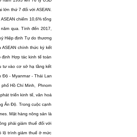
SD năm 1993 lên 76 tỷ USD
i lớn thứ 7 đối với ASEAN.
từ ASEAN chiếm 10,6% tổng
5 năm qua. Tính đến 2017,
ký Hiệp định Tự do thương
à ASEAN chính thức ký kết
 định Hợp tác kinh tế toàn
 tư vào cơ sở hạ tầng kết
n Độ - Myanmar - Thái Lan
nh phố Hồ Chí Minh, Phnom
hát triển kinh tế, văn hoá
ng Ấn Độ. Trong cuộc cạnh
ines. Mặt hàng nông sản là
ông phải giảm thuế đối với
 lộ trình giảm thuế ở mức