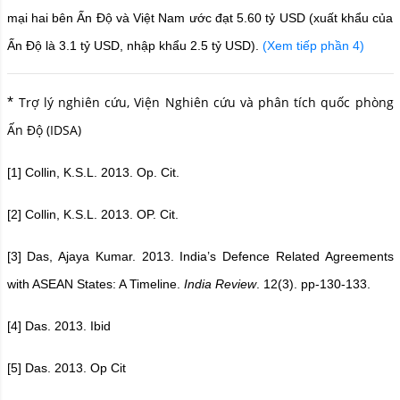
mại hai bên Ấn Độ và Việt Nam ước đạt 5.60 tỷ USD (xuất khẩu của
Ấn Độ là 3.1 tỷ USD, nhập khẩu 2.5 tỷ USD).
(Xem tiếp phần 4)
*
Trợ lý nghiên cứu, Viện Nghiên cứu và phân tích quốc phòng
Ấn Độ (IDSA)
[1]
Collin, K.S.L. 2013. Op. Cit.
[2]
Collin, K.S.L. 2013. OP. Cit.
[3]
Das, Ajaya Kumar. 2013. India’s Defence Related Agreements
with ASEAN States: A Timeline.
India Review
. 12(3). pp-130-133.
[4]
Das. 2013. Ibid
[5]
Das. 2013. Op Cit