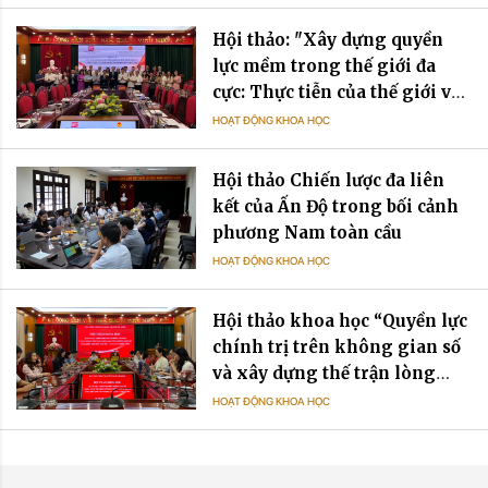
Hội thảo: "Xây dựng quyền
lực mềm trong thế giới đa
cực: Thực tiễn của thế giới và
gợi mở cho Việt Nam”
HOẠT ĐỘNG KHOA HỌC
Hội thảo Chiến lược đa liên
kết của Ấn Độ trong bối cảnh
phương Nam toàn cầu
HOẠT ĐỘNG KHOA HỌC
Hội thảo khoa học “Quyền lực
chính trị trên không gian số
và xây dựng thế trận lòng
dân trên không gian số vùng
HOẠT ĐỘNG KHOA HỌC
biên giới Tây Nam Bộ - Lý
luận và thực tiễn”