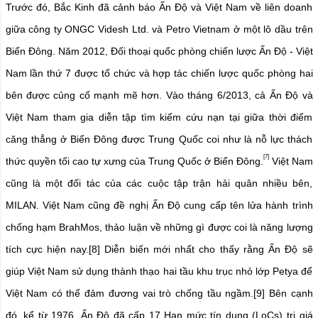
Trước đó, Bắc Kinh đã cảnh báo Ấn Độ và Việt Nam về liên doanh
giữa công ty ONGC Videsh Ltd. và Petro Vietnam ở một lô dầu trên
Biển Đông. Năm 2012, Đối thoại quốc phòng chiến lược Ấn Độ - Việt
Nam lần thứ 7 được tổ chức và hợp tác chiến lược quốc phòng hai
bên được củng cố mạnh mẽ hơn. Vào tháng 6/2013, cả Ấn Độ và
Việt Nam tham gia diễn tập tìm kiếm cứu nạn tại giữa thời điểm
căng thẳng ở Biển Đông được Trung Quốc coi như là nỗ lực thách
[7]
thức quyền tối cao tự xưng của Trung Quốc ở Biển Đông.
Việt Nam
cũng là một đối tác của các cuộc tập trận hải quân nhiều bên,
MILAN. Việt Nam cũng đề nghị Ấn Độ cung cấp tên lửa hành trình
chống hạm BrahMos, thảo luận về những gì được coi là năng lượng
tích cực hiện nay.
[8]
Diễn biến mới nhất cho thấy rằng Ấn Độ sẽ
giúp Việt Nam sử dụng thành thạo hai tầu khu trục nhỏ lớp Petya để
Việt Nam có thể đảm đương vai trò chống tầu ngầm.
[9]
Bên cạnh
đó, kể từ 1976, Ấn Độ đã cấp 17 Hạn mức tín dụng (LoCs) trị giá