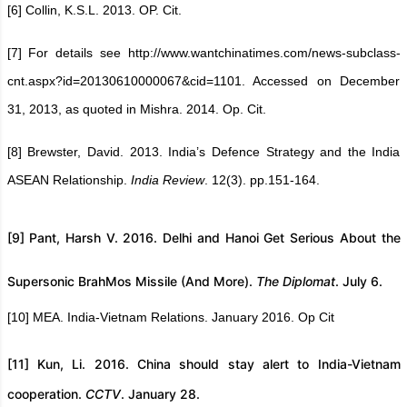
[6]
Collin, K.S.L. 2013. OP. Cit.
[7]
For details see http://www.wantchinatimes.com/news-subclass-
cnt.aspx?id=20130610000067&cid=1101. Accessed on December
31, 2013, as quoted in Mishra. 2014. Op. Cit.
[8]
Brewster, David. 2013. India’s Defence Strategy and the India
ASEAN Relationship.
India Review
. 12(3). pp.151-164.
[9]
Pant, Harsh V. 2016. Delhi and Hanoi Get Serious About the
Supersonic BrahMos Missile (And More).
The Diplomat
. July 6.
[10]
MEA. India-Vietnam Relations. January 2016. Op Cit
[11]
Kun, Li. 2016. China should stay alert to India-Vietnam
cooperation.
CCTV
. January 28.