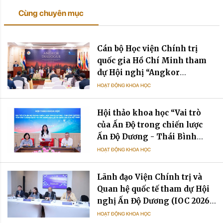
Cùng chuyên mục
Cán bộ Học viện Chính trị
quốc gia Hồ Chí Minh tham
dự Hội nghị “Angkor
Dialogue” về hợp tác Ấn Độ -
HOẠT ĐỘNG KHOA HỌC
Mekong
Hội thảo khoa học “Vai trò
của Ấn Độ trong chiến lược
Ấn Độ Dương - Thái Bình
Dương của các cường quốc và
HOẠT ĐỘNG KHOA HỌC
tác động đến lợi ích quốc gia
của Việt Nam”
Lãnh đạo Viện Chính trị và
Quan hệ quốc tế tham dự Hội
nghị Ấn Độ Dương (IOC 2026)
tại Mauritius
HOẠT ĐỘNG KHOA HỌC