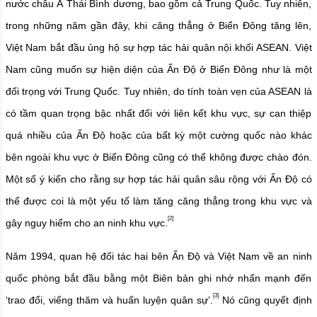
nước châu Á Thái Bình dương, bao gồm cả Trung Quốc. Tuy nhiên,
trong những năm gần đây, khi căng thẳng ở Biển Đông tăng lên,
Việt Nam bắt đầu ủng hộ sự hợp tác hải quân nội khối ASEAN. Việt
Nam cũng muốn sự hiện diện của Ấn Độ ở Biển Đông như là một
đối trọng với Trung Quốc. Tuy nhiên, do tính toàn vẹn của ASEAN là
có tầm quan trọng bậc nhất đối với liên kết khu vực, sự can thiệp
quá nhiều của Ấn Độ hoặc của bất kỳ một cường quốc nào khác
bên ngoài khu vực ở Biển Đông cũng có thể không được chào đón.
Một số ý kiến cho rằng sự hợp tác hải quân sâu rộng với Ấn Độ có
thể được coi là một yếu tố làm tăng căng thẳng trong khu vực và
[2]
gây nguy hiểm cho an ninh khu vực.
Năm 1994, quan hệ đối tác hai bên Ấn Độ và Việt Nam về an ninh
quốc phòng bắt đầu bằng một Biên bản ghi nhớ nhấn mạnh đến
[3]
‘trao đổi, viếng thăm và huấn luyện quân sự’.
Nó cũng quyết định