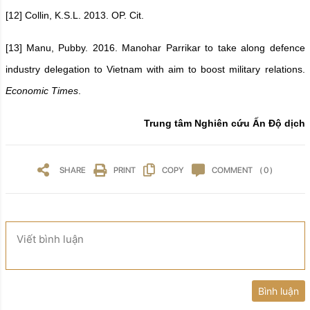
[12]
Collin, K.S.L. 2013. OP. Cit.
[13]
Manu, Pubby. 2016. Manohar Parrikar to take along defence
industry delegation to Vietnam with aim to boost military relations.
Economic Times
.
Trung tâm Nghiên cứu Ấn Độ dịch
SHARE
PRINT
COPY
COMMENT
( 0 )
Viết bình luận
Bình luận