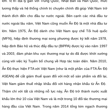
lớn. Vị trí địa lý gần với Trung Quốc, Nhật Bản và Hàn Quốc, mức
lương thấp và hệ thống chính trị chuyên chính đã giúp Việt Nam trở
thành đích đến cho đầu tư nước ngoài.
Bên cạnh các nhà đầu tư
nước ngoài lâu năm, Việt Nam cũng muốn Ấn Độ là một nhà đầu tư
lớn. Năm 1975, Ấn Độ dành cho Việt Nam quy chế Tối huệ quốc
(MFN), hiệp định thương mại song phương được ký kết năm 1978,
hiệp định Bảo hộ và thúc đẩy đầu tư (BIPPA) được ký vào năm 1997
và 2003, đàm phán khu vực thương mại tự do đã được khởi xướng
cùng với việc ký Tuyên bố chung về Hợp tác toàn diện. Năm 2010,
Ấn Độ thực hiện FTA với Việt Nam (như là một phần của FTA Ấn Độ
ASEAN) để cắt giảm thuế quan đối với một số sản phẩm và đổi lại,
Việt Nam giảm thuế nhập khẩu đối với hàng nhận khẩu từ Ấn Độ.
Thậm chí với tất cả những nỗ lực này, Ấn Độ trở thành nước xuất
khẩu lớn thứ 10 của Việt Nam và là một trong 10 đối tác thương mại
hàng đầu của Việt Nam.
Trong năm 2014 tổng kim ngạch thương