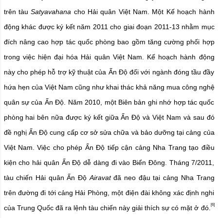
trên tàu
Satyavahana
cho Hải quân Việt Nam. Một Kế hoạch hành
động khác được ký kết năm 2011 cho giai đoạn 2011-13 nhằm mục
đích nâng cao hợp tác quốc phòng bao gồm tăng cường phối hợp
trong việc hiện đại hóa Hải quân Việt Nam. Kế hoạch hành động
này cho phép hỗ trợ kỹ thuật của Ấn Độ đối với ngành đóng tầu đầy
hứa hẹn của Việt Nam cũng như khai thác khả năng mua công nghệ
quân sự của Ấn Độ. Năm 2010, một Biên bản ghi nhớ hợp tác quốc
phòng hai bên nữa được ký kết giữa Ấn Độ và Việt Nam và sau đó
đề nghị Ấn Độ cung cấp cơ sở sửa chữa và bảo dưỡng tại cảng của
Việt Nam. Việc cho phép Ấn Độ tiếp cận cảng Nha Trang tạo điều
kiện cho hải quân Ấn Độ dễ dàng đi vào Biển Đông. Tháng 7/2011,
tàu chiến Hải quân Ấn Độ
Airavat
đã neo đậu tại cảng Nha Trang
trên đường đi tới cảng Hải Phòng, một điện đài không xác định nghi
[6]
của Trung Quốc đã ra lệnh tàu chiến này giải thích sự có mặt ở đó.