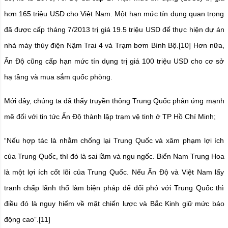
hơn 165 triệu USD cho Việt Nam. Một hạn mức tín dụng quan trọng
đã được cấp tháng 7/2013 trị giá 19.5 triệu USD để thực hiện dự án
nhà máy thủy điện Nậm Trai 4 và Trạm bơm Bình Bộ.
[10]
Hơn nữa,
Ấn Độ cũng cấp hạn mức tín dụng trị giá 100 triệu USD cho cơ sở
hạ tầng và mua sắm quốc phòng.
Mới đây, chúng ta đã thấy truyền thông Trung Quốc phản ứng mạnh
mẽ đối với tin tức Ấn Độ thành lập trạm vệ tinh ở TP Hồ Chí Minh;
“Nếu hợp tác là nhằm chống lại Trung Quốc và xâm phạm lợi ích
của Trung Quốc, thì đó là sai lầm và ngu ngốc. Biển Nam Trung Hoa
là một lợi ích cốt lõi của Trung Quốc. Nếu Ấn Độ và Việt Nam lấy
tranh chấp lãnh thổ làm biện pháp để đối phó với Trung Quốc thì
điều đó là nguy hiểm về mặt chiến lược và Bắc Kinh giữ mức báo
động cao”.
[11]