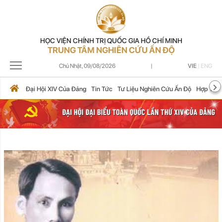
HỌC VIỆN CHÍNH TRỊ QUỐC GIA HỒ CHÍ MINH
TRUNG TÂM NGHIÊN CỨU ẤN ĐỘ
Chủ Nhật,
09/08/2026
|
VIE
|
ENG
Đại Hội XIV Của Đảng
Tin Tức
Tư Liệu Nghiên Cứu Ấn Độ
Hợp Tác 