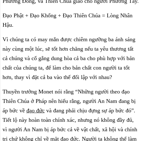
Phương Đông, và Thiên Chúa giáo cho người Phương Tây.
Đạo Phật + Đạo Khổng + Đạo Thiên Chúa = Lòng Nhân
Hậu.
Vì chúng ta có may mắn được chiêm ngưỡng ba ánh sáng
này cùng một lúc, sẽ tốt hơn chăng nếu ta yêu thương tất
cả chúng và cố gắng dung hòa cả ba cho phù hợp với bản
chất của chúng ta, để làm cho bản chất con người ta tốt
hơn, thay vì đặt cả ba vào thế đối lập với nhau?
Thuyền trưởng Monet nói rằng “Những người theo đạo
Thiên Chúa ở Pháp nên hiểu rằng, người An Nam đang bị
áp bức về
đạo đức
và đang phải chịu đựng sự áp bức đó”.
Tiết lộ này hoàn toàn chính xác, nhưng nó không đầy đủ,
vì người An Nam bị áp bức cả về vật chất, xã hội và chính
trị chứ không chỉ về mặt đạo đức. Người ta không thể làm