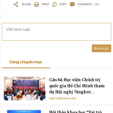
SHARE
PRINT
COPY
COMMENT
( 0 )
Viết bình luận
Bình luận
Cùng chuyên mục
Cán bộ Học viện Chính trị
quốc gia Hồ Chí Minh tham
dự Hội nghị “Angkor
Dialogue” về hợp tác Ấn Độ -
HOẠT ĐỘNG KHOA HỌC
Mekong
Hội thảo khoa học “Vai trò