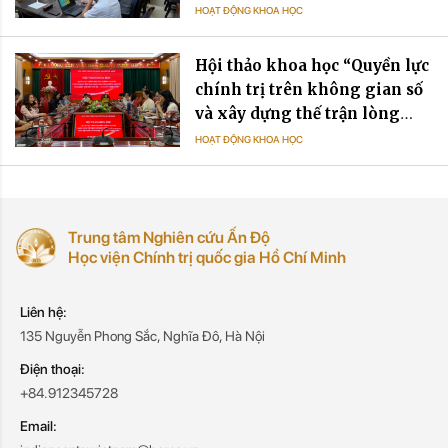
HOẠT ĐỘNG KHOA HỌC
Hội thảo khoa học “Quyền lực
chính trị trên không gian số
và xây dựng thế trận lòng
dân trên không gian số vùng
HOẠT ĐỘNG KHOA HỌC
biên giới Tây Nam Bộ - Lý
luận và thực tiễn”
Trung tâm Nghiên cứu Ấn Độ
Học viện Chính trị quốc gia Hồ Chí Minh
Liên hệ:
135 Nguyễn Phong Sắc, Nghĩa Đô, Hà Nội
Điện thoại:
+84.912345728
Email: