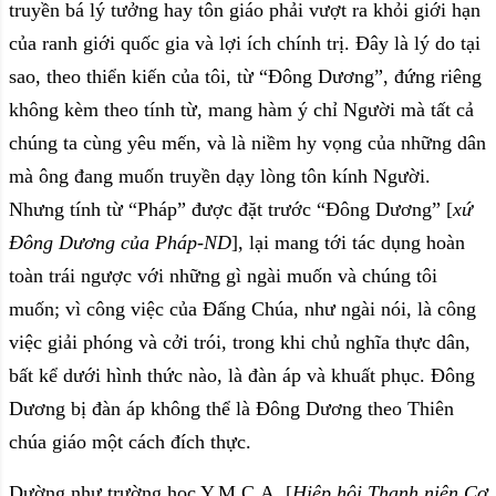
truyền bá lý tưởng hay tôn giáo phải vượt ra khỏi giới hạn
của ranh giới quốc gia và lợi ích chính trị. Đây là lý do tại
sao, theo thiển kiến của tôi, từ “Đông Dương”, đứng riêng
không kèm theo tính từ, mang hàm ý chỉ Người mà tất cả
chúng ta cùng yêu mến, và là niềm hy vọng của những dân
mà ông đang muốn truyền dạy lòng tôn kính Người.
Nhưng tính từ “Pháp” được đặt trước “Đông Dương” [
xứ
Đông Dương của Pháp-ND
], lại mang tới tác dụng hoàn
toàn trái ngược với những gì ngài muốn và chúng tôi
muốn; vì công việc của Đấng Chúa, như ngài nói, là công
việc giải phóng và cởi trói, trong khi chủ nghĩa thực dân,
bất kể dưới hình thức nào, là đàn áp và khuất phục. Đông
Dương bị đàn áp không thể là Đông Dương theo Thiên
chúa giáo một cách đích thực.
Dường như trường học Y.M.C.A. [
Hiệp hội Thanh niên Cơ