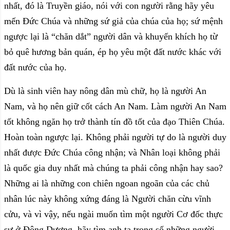
nhất, đó là Truyền giáo, nói với con người rằng hãy yêu
mến Đức Chúa và những sứ giả của chúa của họ; sứ mệnh
ngược lại là “chăn dắt” người dân và khuyến khích họ từ
bỏ quê hương bản quán, ép họ yêu một đất nước khác với
đất nước của họ.
Dù là sinh viên hay nông dân mù chữ, họ là người An
Nam, và họ nên giữ cốt cách An Nam. Làm người An Nam
tốt không ngăn họ trở thành tín đồ tốt của đạo Thiên Chúa.
Hoàn toàn ngược lại. Không phải người tự do là người duy
nhất được Đức Chúa công nhận; và Nhân loại không phải
là quốc gia duy nhất mà chúng ta phải công nhận hay sao?
Những ai là những con chiên ngoan ngoãn của các chủ
nhân lúc này không xứng đáng là Người chăn cừu vĩnh
cửu, và vì vậy, nếu ngài muốn tìm một người Cơ đốc thực
sự ở Đông Dương, hãy tìm anh ta trong số những người