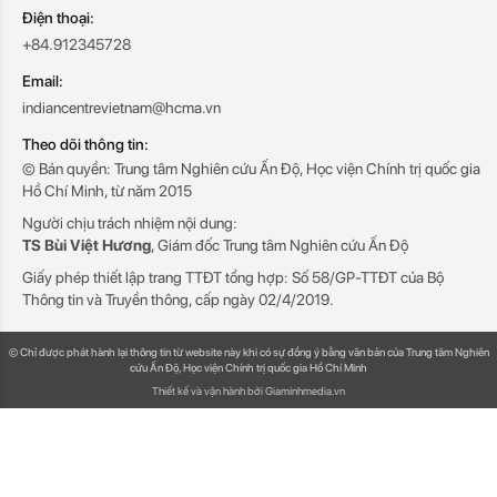
Điện thoại:
+84.912345728
Email:
indiancentrevietnam@hcma.vn
Theo dõi thông tin:
© Bản quyền: Trung tâm Nghiên cứu Ấn Độ, Học viện Chính trị quốc gia
Hồ Chí Minh, từ năm 2015
Người chịu trách nhiệm nội dung:
TS Bùi Việt Hương
, Giám đốc Trung tâm Nghiên cứu Ấn Độ
Giấy phép thiết lập trang TTĐT tổng hợp: Số 58/GP-TTĐT của Bộ
Thông tin và Truyền thông, cấp ngày 02/4/2019.
© Chỉ được phát hành lại thông tin từ website này khi có sự đồng ý bằng văn bản của Trung tâm Nghiên
cứu Ấn Độ, Học viện Chính trị quốc gia Hồ Chí Minh
Thiết kế và vận hành bởi Giaminhmedia.vn