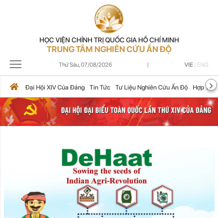
HỌC VIỆN CHÍNH TRỊ QUỐC GIA HỒ CHÍ MINH
TRUNG TÂM NGHIÊN CỨU ẤN ĐỘ
Thứ Sáu,
07/08/2026
|
VIE
|
ENG
Đại Hội XIV Của Đảng
Tin Tức
Tư Liệu Nghiên Cứu Ấn Độ
Hợp Tác 