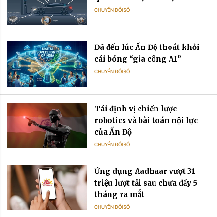
CHUYỂN ĐỔI SỐ
Đã đến lúc Ấn Độ thoát khỏi
cái bóng “gia công AI”
CHUYỂN ĐỔI SỐ
Tái định vị chiến lược
robotics và bài toán nội lực
của Ấn Độ
CHUYỂN ĐỔI SỐ
Ứng dụng Aadhaar vượt 31
triệu lượt tải sau chưa đầy 5
tháng ra mắt
CHUYỂN ĐỔI SỐ