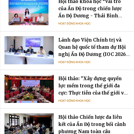
Hội thảo khoa học “Vai trò
của Ấn Độ trong chiến lược
Ấn Độ Dương - Thái Bình
Dương của các cường quốc và
HOẠT ĐỘNG KHOA HỌC
tác động đến lợi ích quốc gia
của Việt Nam”
Lãnh đạo Viện Chính trị và
Quan hệ quốc tế tham dự Hội
nghị Ấn Độ Dương (IOC 2026)
tại Mauritius
HOẠT ĐỘNG KHOA HỌC
Hội thảo: "Xây dựng quyền
lực mềm trong thế giới đa
cực: Thực tiễn của thế giới và
gợi mở cho Việt Nam”
HOẠT ĐỘNG KHOA HỌC
Hội thảo Chiến lược đa liên
kết của Ấn Độ trong bối cảnh
phương Nam toàn cầu