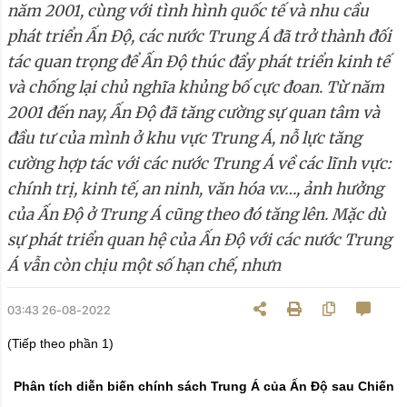
năm 2001, cùng với tình hình quốc tế và nhu cầu
phát triển Ấn Độ, các nước Trung Á đã trở thành đối
tác quan trọng để Ấn Độ thúc đẩy phát triển kinh tế
và chống lại chủ nghĩa khủng bố cực đoan. Từ năm
2001 đến nay, Ấn Độ đã tăng cường sự quan tâm và
đầu tư của mình ở khu vực Trung Á, nỗ lực tăng
cường hợp tác với các nước Trung Á về các lĩnh vực:
chính trị, kinh tế, an ninh, văn hóa v.v…, ảnh hưởng
của Ấn Độ ở Trung Á cũng theo đó tăng lên. Mặc dù
sự phát triển quan hệ của Ấn Độ với các nước Trung
Á vẫn còn chịu một số hạn chế, nhưn
03:43 26-08-2022
(Tiếp theo phần 1)
Phân tích diễn biến chính sách
T
rung
Á c
ủa
Ấ
n
Đ
ộ
sau
C
hiến