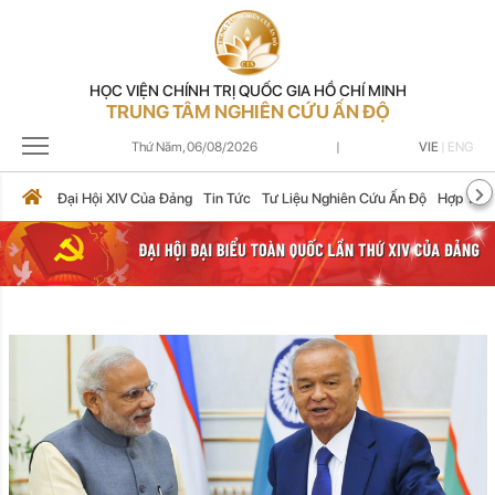
HỌC VIỆN CHÍNH TRỊ QUỐC GIA HỒ CHÍ MINH
TRUNG TÂM NGHIÊN CỨU ẤN ĐỘ
Thứ Năm,
06/08/2026
|
VIE
|
ENG
Đại Hội XIV Của Đảng
Tin Tức
Tư Liệu Nghiên Cứu Ấn Độ
Hợp Tác 