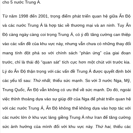
cho 5 nước Trung Á.
Từ năm 1998 đến 2001, trọng điểm phát triển quan hệ giữa Ấn Độ
và các nước Trung Á là hợp tác về thương mại và an ninh. Tuy Ấn
Độ càng ngày càng coi trọng Trung Á, có ý đồ tăng cường can thiệp
vào các vấn đề của khu vực này, nhưng vẫn chưa có những thay đổi
mang tính đột phá so với chính sách “phản ứng” của giai đoạn
trước, chỉ là thái độ “quan sát” tích cực hơn một chút với trước kia.
Lý do Ấn Độ thận trọng với các vấn đề Trung Á được quyết định bởi
các yếu tố sau:
Thứ nhất,
thiếu sức mạnh. So với 3 nước Nga, Mỹ,
Trung Quốc, Ấn Độ vẫn không có ưu thế về sức mạnh. Do đó, ngoài
việc thỉnh thoảng dựa vào sự giúp đỡ của Nga để phát triển quan hệ
với các nước Trung Á, Ấn Độ không thể không dựa vào hợp tác với
các nước lớn ở khu vực láng giềng Trung Á như Iran để tăng cường
sức ảnh hưởng của mình đối với khu vực này.
Thứ hai,
thiếu các