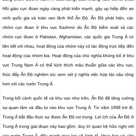
Hồi giáo cực đoan ngày càng phát triển mạnh, gây up hiếp đến an
ninh quốc gia và toàn vẹn lãnh thổ Ấn Độ. Ấn Độ phát hiện, các
nhóm cực đoan ở khu vực Kashmir do Ấn Độ kiểm soát và các
nhóm cực đoan ở Pakistan, Afghanistan, các quốc gia Trung Á có
liên kết với nhau, hoạt động của nhóm này có tác động trực tiếp đến
hoạt động của nhóm kia. Hoạt động của chủ nghĩa khủng bố ở khu
vực Trung Nam Á có thể kích thích mâu thuẫn giữa các khu vực,
thúc đẩy Ấn Độ nghiêm túc xem xét ý nghĩa việc hợp tác sâu rộng
hơn với các nước Trung Á.
Trong bối cảnh quốc tế và khu vực như trên, Ấn Độ đã tăng cường
sự quan tâm và đầu tư vào khu vực Trung Á. Từ năm 1998 trở đi,
Trung Á bắt đầu thực sự được Ấn Độ coi trọng. Lợi ích của Ấn Độ ở
Trung Á trong giai đoạn này bao gồm: duy trì quan hệ hữu nghị với
các nước Trung Á, đẩy mạnh giao lưu về kinh tế, khoa học và văn