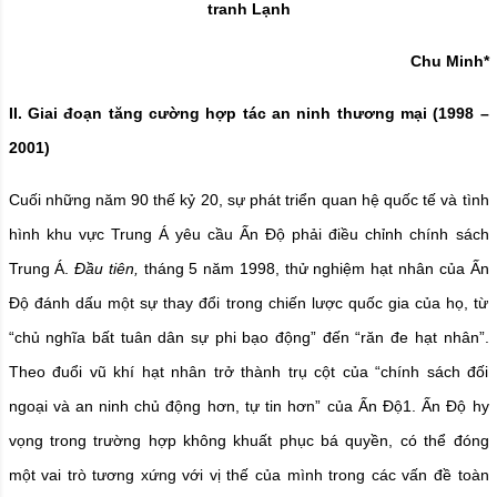
tranh
L
ạnh
Chu Minh
*
II. Giai đoạn tăng cường hợp tác an ninh thương mại (1998 –
2001)
Cuối những năm 90 thế kỷ 20, sự phát triển quan hệ quốc tế và tình
hình khu vực Trung Á yêu cầu Ấn Độ phải điều chỉnh chính sách
Trung Á.
Đầu tiên,
tháng 5 năm 1998, thử nghiệm hạt nhân của Ấn
Độ đánh dấu một sự thay đổi trong chiến lược quốc gia của họ, từ
“chủ nghĩa bất tuân dân sự phi bạo động” đến “răn đe hạt nhân”.
Theo đuổi vũ khí hạt nhân trở thành trụ cột của “chính sách đối
ngoại và an ninh chủ động hơn, tự tin hơn” của Ấn Độ
1
. Ấn Độ hy
vọng trong trường hợp không khuất phục bá quyền, có thể đóng
một vai trò tương xứng với vị thế của mình trong các vấn đề toàn