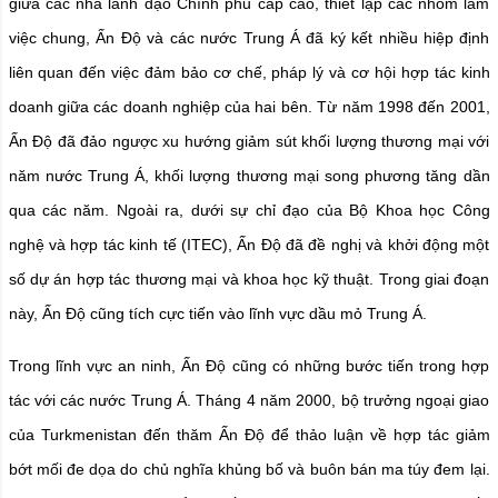
giữa các nhà lãnh đạo Chính phủ cấp cao, thiết lập các nhóm làm
việc chung, Ấn Độ và các nước Trung Á đã ký kết nhiều hiệp định
liên quan đến việc đảm bảo cơ chế, pháp lý và cơ hội hợp tác kinh
doanh giữa các doanh nghiệp của hai bên. Từ năm 1998 đến 2001,
Ấn Độ đã đảo ngược xu hướng giảm sút khối lượng thương mại với
năm nước Trung Á, khối lượng thương mại song phương tăng dần
qua các năm. Ngoài ra, dưới sự chỉ đạo của Bộ Khoa học Công
nghệ và hợp tác kinh tế (ITEC), Ấn Độ đã đề nghị và khởi động một
số dự án hợp tác thương mại và khoa học kỹ thuật. Trong giai đoạn
này, Ấn Độ cũng tích cực tiến vào lĩnh vực dầu mỏ Trung Á.
Trong lĩnh vực an ninh, Ấn Độ cũng có những bước tiến trong hợp
tác với các nước Trung Á. Tháng 4 năm 2000, bộ trưởng ngoại giao
của Turkmenistan đến thăm Ấn Độ để thảo luận về hợp tác giảm
bớt mối đe dọa do chủ nghĩa khủng bố và buôn bán ma túy đem lại.