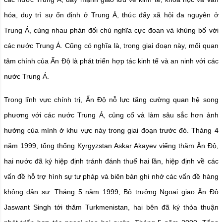
hóa, duy trì sự ổn định ở Trung Á, thúc đẩy xã hội đa nguyên ở
Trung Á, cùng nhau phản đối chủ nghĩa cực đoan và khủng bố với
các nước Trung Á. Cũng có nghĩa là, trong giai đoạn này, mối quan
tâm chính của Ấn Độ là phát triển hợp tác kinh tế và an ninh với các
nước Trung Á.
Trong lĩnh vực chính trị, Ấn Độ nỗ lực tăng cường quan hệ song
phương với các nước Trung Á, củng cố và làm sâu sắc hơn ảnh
hưởng của mình ở khu vực này trong giai đoạn trước đó. Tháng 4
năm 1999, tổng thống Kyrgyzstan Askar Akayev viếng thăm Ấn Độ,
hai nước đã ký hiệp định tránh đánh thuế hai lần, hiệp định về các
vấn đề hỗ trợ hình sự tư pháp và biên bản ghi nhớ các vấn đề hàng
không dân sự. Tháng 5 năm 1999, Bộ trưởng Ngoại giao Ấn Độ
Jaswant Singh tới thăm Turkmenistan, hai bên đã ký thỏa thuận