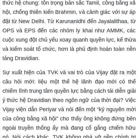
thức hệ chung: tôn trọng bản sắc Tamil, công bằng xã
hội, chống thiên kiến Brahmin, và cảnh giác với sự áp
đặt từ New Delhi. Từ Karunanidhi đến Jayalalithaa, từ
OPS và EPS đến các nhóm ly khai như AMMK, các
cuộc xung đột chủ yếu xoay quanh quyền lực, kế thừa
và kiểm soát tổ chức, hơn là phủ định hoàn toàn nền
tảng Dravidian.
Sự xuất hiện của TVK và vai trò của Vijay đặt ra một
câu hỏi mới: liệu một thế hệ lãnh đạo mới có thể
chiếm lĩnh trung tâm quyền lực bằng cách tái diễn giải
ý thức hệ Dravidian theo ngôn ngữ của thời đại? Việc
Vijay viện dẫn Periyar và nói đến một “kỷ nguyên mới
của công bằng xã hội” cho thấy ông không đứng bên
ngoài truyền thống ấy mà đang cố gắng chiếm hữu
nó. Nói cách khác, TVK không phá vỡ nền chính trị