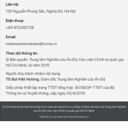
Liên hệ:
135 Nguyễn Phong Sắc, Nghĩa Đô, Hà Nội
Điện thoại:
+84.912345728
Email:
indiancentrevietnam@hcma.vn
Theo dõi thông tin:
© Bản quyền: Trung tâm Nghiên cứu Ấn Độ, Học viện Chính trị quốc gia
Hồ Chí Minh, từ năm 2015
Người chịu trách nhiệm nội dung:
TS Bùi Việt Hương
, Giám đốc Trung tâm Nghiên cứu Ấn Độ
Giấy phép thiết lập trang TTĐT tổng hợp: Số 58/GP-TTĐT của Bộ
Thông tin và Truyền thông, cấp ngày 02/4/2019.
© Chỉ được phát hành lại thông tin từ website này khi có sự đồng ý bằng văn bản của Trung tâm Nghiên
cứu Ấn Độ, Học viện Chính trị quốc gia Hồ Chí Minh
Thiết kế và vận hành bởi Giaminhmedia.vn