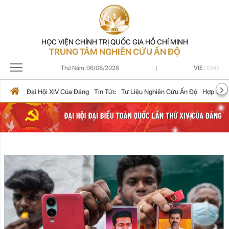
HỌC VIỆN CHÍNH TRỊ QUỐC GIA HỒ CHÍ MINH
TRUNG TÂM NGHIÊN CỨU ẤN ĐỘ
Thứ Năm,
06/08/2026
|
VIE
|
ENG
Đại Hội XIV Của Đảng
Tin Tức
Tư Liệu Nghiên Cứu Ấn Độ
Hợp Tác 