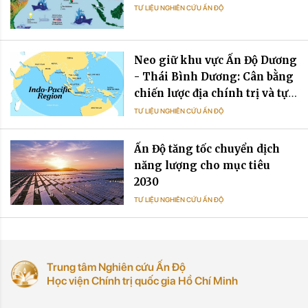
TƯ LIỆU NGHIÊN CỨU ẤN ĐỘ
Neo giữ khu vực Ấn Độ Dương
- Thái Bình Dương: Cân bằng
chiến lược địa chính trị và tự
cường chuỗi cung ứng trong
TƯ LIỆU NGHIÊN CỨU ẤN ĐỘ
quan hệ Ấn Độ - Việt Nam
Ấn Độ tăng tốc chuyển dịch
năng lượng cho mục tiêu
2030
TƯ LIỆU NGHIÊN CỨU ẤN ĐỘ
Trung tâm Nghiên cứu Ấn Độ
Học viện Chính trị quốc gia Hồ Chí Minh