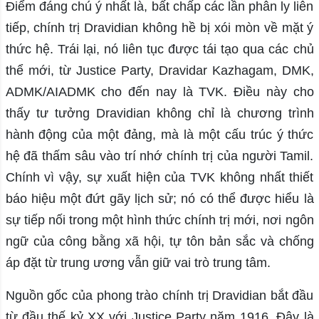
Điểm đáng chú ý nhất là, bất chấp các lần phân ly liên
tiếp, chính trị Dravidian không hề bị xói mòn về mặt ý
thức hệ. Trái lại, nó liên tục được tái tạo qua các chủ
thể mới, từ Justice Party, Dravidar Kazhagam, DMK,
ADMK/AIADMK cho đến nay là TVK. Điều này cho
thấy tư tưởng Dravidian không chỉ là chương trình
hành động của một đảng, mà là một cấu trúc ý thức
hệ đã thấm sâu vào trí nhớ chính trị của người Tamil.
Chính vì vậy, sự xuất hiện của TVK không nhất thiết
báo hiệu một đứt gãy lịch sử; nó có thể được hiểu là
sự tiếp nối trong một hình thức chính trị mới, nơi ngôn
ngữ của công bằng xã hội, tự tôn bản sắc và chống
áp đặt từ trung ương vẫn giữ vai trò trung tâm.
Nguồn gốc của phong trào chính trị Dravidian bắt đầu
từ đầu thế kỷ XX với Justice Party năm 1916. Đây là