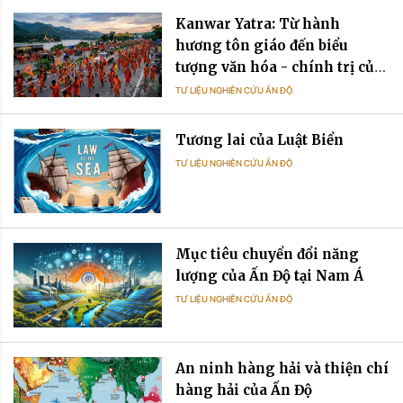
Kanwar Yatra: Từ hành
hương tôn giáo đến biểu
tượng văn hóa - chính trị của
Ấn Độ đương đại
TƯ LIỆU NGHIÊN CỨU ẤN ĐỘ
Tương lai của Luật Biển
TƯ LIỆU NGHIÊN CỨU ẤN ĐỘ
Mục tiêu chuyển đổi năng
lượng của Ấn Độ tại Nam Á
TƯ LIỆU NGHIÊN CỨU ẤN ĐỘ
An ninh hàng hải và thiện chí
hàng hải của Ấn Độ