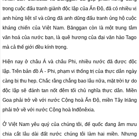
trong cuộc đấu tranh giành độc lập của Ấn Độ, đã có nhiều vị
anh hùng liệt sĩ và cũng đã anh dũng đấu tranh ủng hộ cuộc
kháng chiến của Việt Nam. Bănggan còn là một trung tâm
văn hoá của nước bạn, là quê hương của đại văn hào Tago
mà cả thế giới đều kính trọng.
Hiện nay ở châu Á và châu Phi, nhiều nước đã được độc
lập. Trên bản đồ Á - Phi, phạm vi thống trị của thực dân ngày
càng bị thu hẹp. Chắc rằng chẳng bao lâu nữa, mặt trời tự do
độc lập sẽ đánh tan nốt đêm tối chủ nghĩa thực dân. Miền
Goa phải trở về với nước Cộng hoà Ấn Độ, miền Tây Iriăng
phải trở về với nước Cộng hoà Inđônêxia.
Ở Việt Nam yêu quý của chúng tôi, đế quốc đang âm mưu
chia cắt lâu dài đất nước chúng tôi làm hai miền. Nhưng