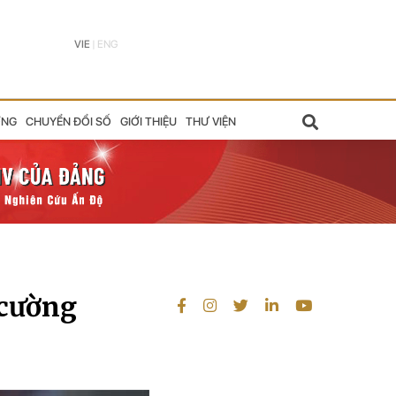
VIE
|
ENG
ỠNG
CHUYỂN ĐỔI SỐ
GIỚI THIỆU
THƯ VIỆN
 cường