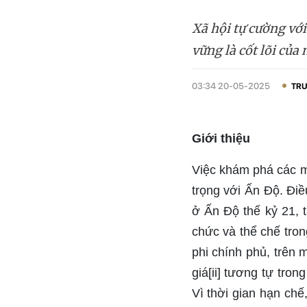
Xã hội tự cường với
vững là cốt lõi của
03:34 20-05-2025
TRU
Giới thiệu
Việc khám phá các mố
trọng với Ấn Độ. Điề
ở Ấn Độ thế kỷ 21, t
chức và thể chế tro
phi chính phủ, trên 
giá[ii] tương tự tro
Vì thời gian hạn chế