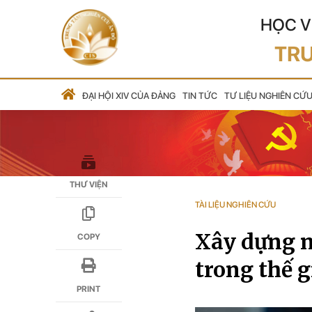
HỌC V
TRU
ĐẠI HỘI XIV CỦA ĐẢNG
TIN TỨC
TƯ LIỆU NGHIÊN CỨ
THƯ VIỆN
TÀI LIỆU NGHIÊN CỨU
Xây dựng n
COPY
trong thế 
PRINT