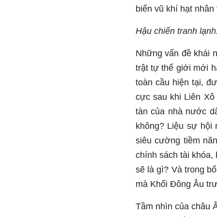
biến vũ khí hạt nhân 
Hậu chiến tranh lạn
Những vấn đề khái n
trật tự thế giới mới 
toàn cầu hiện tại, đ
cực sau khi Liên Xô
tàn của nhà nước dâ
không? Liệu sự hội n
siêu cường tiềm năn
chính sách tài khóa, 
sẽ là gì? Và trong b
mà Khối Đông Âu tr
Tầm nhìn của châu Âu 