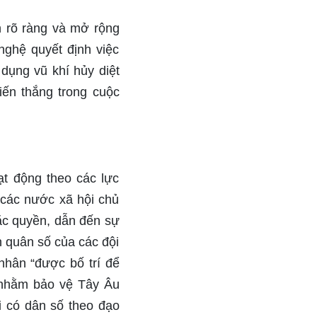
h rõ ràng và mở rộng
nghệ quyết định việc
dụng vũ khí hủy diệt
iến thắng trong cuộc
ạt động theo các lực
 các nước xã hội chủ
đặc quyền, dẫn đến sự
 quân số của các đội
nhân “được bố trí để
 nhằm bảo vệ Tây Âu
i có dân số theo đạo