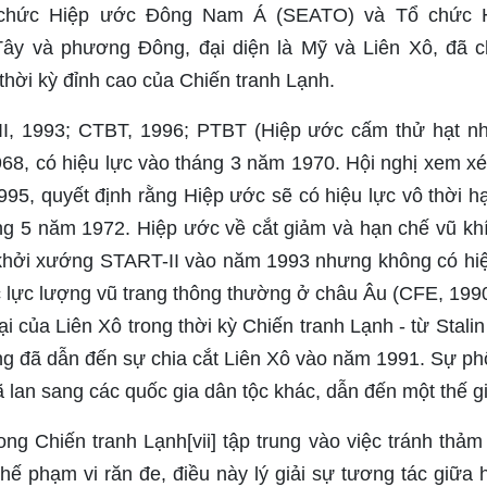
 chức Hiệp ước Đông Nam Á (SEATO) và Tổ chức 
y và phương Đông, đại diện là Mỹ và Liên Xô, đã c
 thời kỳ đỉnh cao của Chiến tranh Lạnh.
II, 1993; CTBT, 1996; PTBT (Hiệp ước cấm thử hạt n
68, có hiệu lực vào tháng 3 năm 1970. Hội nghị xem xé
995, quyết định rằng Hiệp ước sẽ có hiệu lực vô thời 
ng 5 năm 1972. Hiệp ước về cắt giảm và hạn chế vũ khí
khởi xướng START-II vào năm 1993 nhưng không có hi
c lực lượng vũ trang thông thường ở châu Âu (CFE, 199
lại của Liên Xô trong thời kỳ Chiến tranh Lạnh - từ Stal
ng đã dẫn đến sự chia cắt Liên Xô vào năm 1991. Sự ph
ã lan sang các quốc gia dân tộc khác, dẫn đến một thế g
ng Chiến tranh Lạnh[vii] tập trung vào việc tránh thả
hế phạm vi răn đe, điều này lý giải sự tương tác giữa 