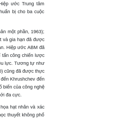
Hiệp ước Trung tâm
huẩn bị cho ba cuộc
hân một phần, 1963);
t và gia hạn đã được
hạn. Hiệp ước ABM đã
 tấn công chiến lược
ệu lực. Tương tự như
0) cũng đã được thực
in đến Khrushchev đến
ổ biến của công nghệ
iới đa cực.
m họa hạt nhân và xác
học thuyết không phổ