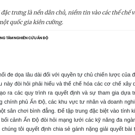
 đặc trưng là nền dân chủ, niềm tin vào các thể chế v
 một quốc gia kiên cường.
NG TÂM NGHIÊN CỨU ẤN ĐỘ
i đe dọa lâu dài đối với quyền tự chủ chiến lược của đấ
u này đòi hỏi phải hiểu và thể chế hóa các cơ chế xây
ạo ra các quy trình ra quyết định và sự tham gia dựa tr
ng chính phủ Ấn Độ, các khu vực tư nhân và doanh nghi
một sân chơi bình đẳng. Để tập trung đặc biệt vào tính 
ng bối cảnh Ấn Độ đòi hỏi mạng lưới các kỹ năng đa ng
, chúng tôi quyết định chia sẻ gánh nặng giải quyết bài