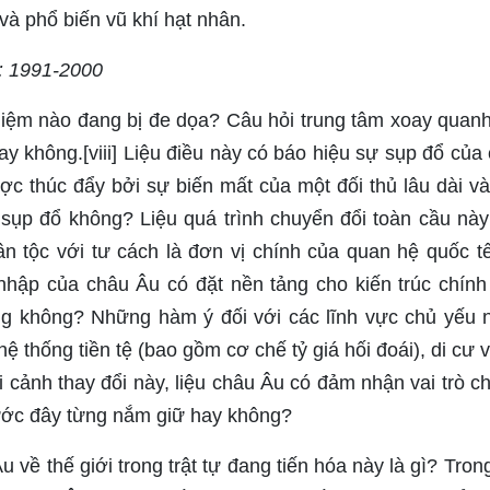
và phổ biến vũ khí hạt nhân.
h: 1991-2000
iệm nào đang bị đe dọa? Câu hỏi trung tâm xoay quanh 
hay không.[viii] Liệu điều này có báo hiệu sự sụp đổ củ
ược thúc đẩy bởi sự biến mất của một đối thủ lâu dài v
 sụp đổ không? Liệu quá trình chuyển đổi toàn cầu nà
n tộc với tư cách là đơn vị chính của quan hệ quốc tế 
hập của châu Âu có đặt nền tảng cho kiến ​​trúc chính
g không? Những hàm ý đối với các lĩnh vực chủ yếu như
hệ thống tiền tệ (bao gồm cơ chế tỷ giá hối đoái), di cư 
ối cảnh thay đổi này, liệu châu Âu có đảm nhận vai trò c
ước đây từng nắm giữ hay không?
về thế giới trong trật tự đang tiến hóa này là gì? Tron