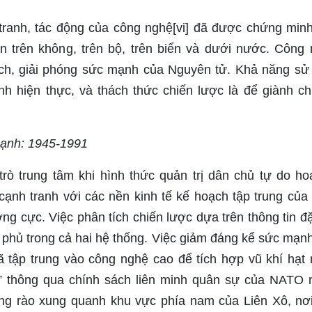
 tranh, tác động của công nghệ[vi] đã được chứng min
ến trên không, trên bộ, trên biển và dưới nước. Công 
ch, giải phóng sức mạnh của Nguyên tử. Khả năng sử 
ành hiện thực, và thách thức chiến lược là để giành ch
Lạnh: 1945-1991
trò trung tâm khi hình thức quản trị dân chủ tự do ho
 cạnh tranh với các nền kinh tế kế hoạch tập trung của
ưỡng cực. Việc phân tích chiến lược dựa trên thông tin 
 phủ trong cả hai hệ thống. Việc giảm đáng kể sức mạnh
tập trung vào công nghệ cao để tích hợp vũ khí hạt 
n” thông qua chính sách liên minh quân sự của NATO
ng rào xung quanh khu vực phía nam của Liên Xô, nơ