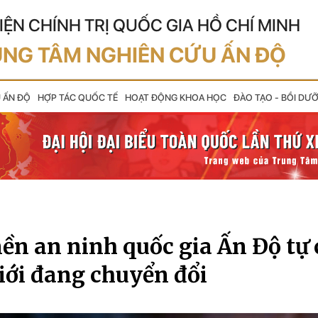
IỆN CHÍNH TRỊ QUỐC GIA HỒ CHÍ MINH
NG TÂM NGHIÊN CỨU ẤN ĐỘ
U ẤN ĐỘ
HỢP TÁC QUỐC TẾ
HOẠT ĐỘNG KHOA HỌC
ĐÀO TẠO - BỒI DƯ
ền an ninh quốc gia Ấn Độ tự
giới đang chuyển đổi