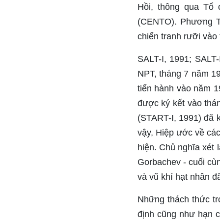
Hồi, thông qua Tổ
(CENTO). Phương Tâ
chiến tranh rưỡi vào
SALT-I, 1991; SALT-
NPT, tháng 7 năm 19
tiến hành vào năm 1
được ký kết vào thá
(START-I, 1991) đã 
vậy, Hiệp ước về cá
hiện. Chủ nghĩa xét 
Gorbachev - cuối cù
và vũ khí hạt nhân đ
Những thách thức tro
định cũng như hạn c