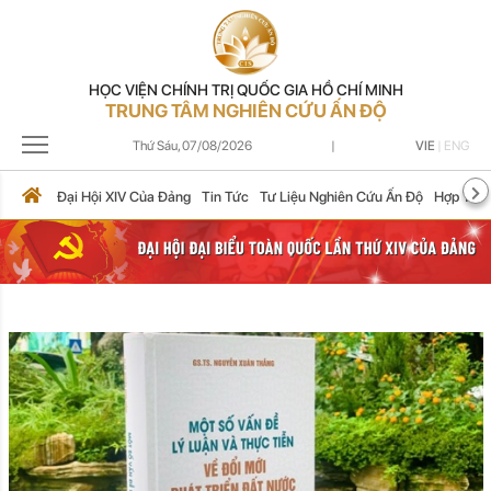
HỌC VIỆN CHÍNH TRỊ QUỐC GIA HỒ CHÍ MINH
TRUNG TÂM NGHIÊN CỨU ẤN ĐỘ
Thứ Sáu,
07/08/2026
|
VIE
|
ENG
Đại Hội XIV Của Đảng
Tin Tức
Tư Liệu Nghiên Cứu Ấn Độ
Hợp Tác 