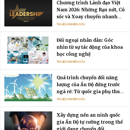
Chương trình Lãnh đạo Việt
Nam 2026: Những Rạn nứt, Cú
sốc và Xoay chuyển nhanh
chóng
TÀI LIỆU NGHIÊN CỨU
Đối ngoại nhân dân: Góc
nhìn từ sự tác động của khoa
học công nghệ
TÀI LIỆU NGHIÊN CỨU
Quá trình chuyển đổi năng
lượng của Ấn Độ đứng trước
ngã rẽ: Từ quốc gia phụ thuộc
dầu mỏ đến quốc gia phụ
TÀI LIỆU NGHIÊN CỨU
thuộc điện năng
Xây dựng nền an ninh quốc
gia Ấn Độ tự cường trong thế
giới đang chuyển đổi