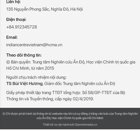
Liên hệ:
135 Nguyễn Phong Sắc, Nghĩa Đô, Hà Nội
Điện thoại:
+84.912345728
Email:
indiancentrevietnam@hcma.vn
Theo dõi thông tin:
© Bản quyền: Trung tâm Nghiên cứu Ấn Độ, Học viện Chính trị quốc gia
Hồ Chí Minh, từ năm 2015
Người chịu trách nhiệm nội dung:
TS Bùi Việt Hương
, Giám đốc Trung tâm Nghiên cứu Ấn Độ
Giấy phép thiết lập trang TTĐT tổng hợp: Số 58/GP-TTĐT của Bộ
Thông tin và Truyền thông, cấp ngày 02/4/2019.
© Chỉ được phát hành lại thông tin từ website này khi có sự đồng ý bằng văn bản của Trung tâm Nghiên
cứu Ấn Độ, Học viện Chính trị quốc gia Hồ Chí Minh
Thiết kế và vận hành bởi Giaminhmedia.vn