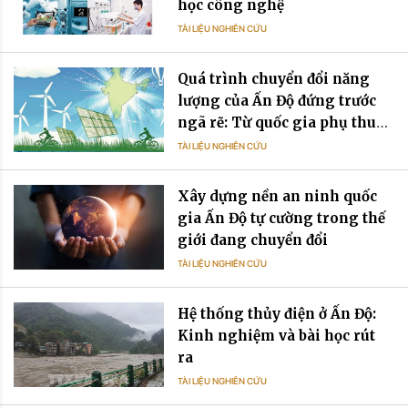
học công nghệ
TÀI LIỆU NGHIÊN CỨU
Quá trình chuyển đổi năng
lượng của Ấn Độ đứng trước
ngã rẽ: Từ quốc gia phụ thuộc
dầu mỏ đến quốc gia phụ
TÀI LIỆU NGHIÊN CỨU
thuộc điện năng
Xây dựng nền an ninh quốc
gia Ấn Độ tự cường trong thế
giới đang chuyển đổi
TÀI LIỆU NGHIÊN CỨU
Hệ thống thủy điện ở Ấn Độ:
Kinh nghiệm và bài học rút
ra
TÀI LIỆU NGHIÊN CỨU