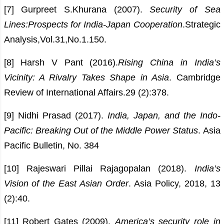
[7] Gurpreet S.Khurana (2007).
Security of Sea
Lines:Prospects for India-Japan Cooperation
.Strategic
Analysis,Vol.31,No.1.150.
[8] Harsh V Pant (2016).
Rising China in India’
s
Vicinity:
A
Rivalry Takes Shape in Asia
. Cambridge
Review of International Affairs.29 (2):378.
[9] Nidhi Prasad (2017).
India, Japan, and the Indo-
Pacific: Breaking Out of the Middle Power Status
. Asia
Pacific Bulletin, No. 384
[10] Rajeswari Pillai Rajagopalan (2018).
India’s
Vision of the East Asian Order
. Asia Policy, 2018, 13
(2):40.
[11] Robert Gates (2009).
America’s security role in