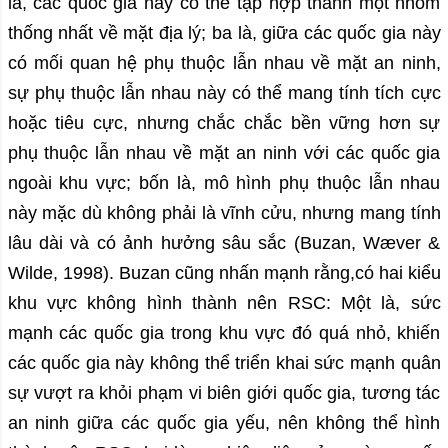
là, các quốc gia này có thể tập hợp thành một nhóm
thống nhất về mặt địa lý; ba là, giữa các quốc gia này
có mối quan hệ phụ thuộc lẫn nhau về mặt an ninh,
sự phụ thuộc lẫn nhau này có thể mang tính tích cực
hoặc tiêu cực, nhưng chắc chắc bền vững hơn sự
phụ thuộc lẫn nhau về mặt an ninh với các quốc gia
ngoài khu vực; bốn là, mô hình phụ thuộc lẫn nhau
này mặc dù không phải là vĩnh cửu, nhưng mang tính
lâu dài và có ảnh hưởng sâu sắc (Buzan, Wæver &
Wilde, 1998). Buzan cũng nhấn mạnh rằng,có hai kiểu
khu vực không hình thành nên RSC: Một là, sức
mạnh các quốc gia trong khu vực đó quá nhỏ, khiến
các quốc gia này không thể triển khai sức mạnh quân
sự vượt ra khỏi phạm vi biên giới quốc gia, tương tác
an ninh giữa các quốc gia yếu, nên không thể hình