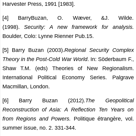
Harvester Press, 1991 [1983].
[4] BarryBuzan, O. Wæver, &J. Wilde.
(1998).
Security: A new framework for analysis.
Boulder, Colo: Lynne Rienner Pub.15.
[5] Barry Buzan (2003).
Regional Security Complex
Theory in the Post-Cold War World
. In: Söderbaum F.,
Shaw T.M. (eds) Theories of New Regionalism.
International Political Economy Series. Palgrave
Macmillan, London.
[6] Barry Buzan (2012).
The Geopolitical
Reconstruction of Asia: A Reflection Ten Years on
from Regions and Powers.
Politique étrangère, vol.
summer issue, no. 2. 331-344.