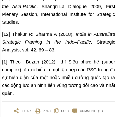
the Asia-Pacific
. Shangri-La Dialogue 2009, First
Plenary Session, International Institute for Strategic
Studies.
[12] Thakur R; Sharma A (2018).
India in Australia's
Strategic Framing in the Indo–Pacific
. Strategic
Analysis, vol. 42. 69 – 83.
[1]
Theo Buzan (2012) thì Siêu phức hệ (super
complex) được hiểu là một tập hợp các RSC trong đó
sự hiện diện của một hoặc nhiều cường quốc tạo ra
các động lực an ninh liên vùng tương đối cao và nhất
quán.
SHARE
PRINT
COPY
COMMENT
( 0 )