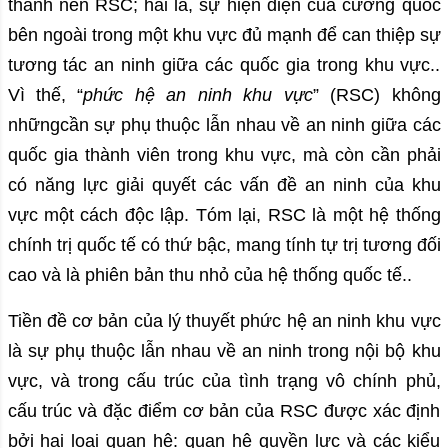
thành nên RSC; hai là, sự hiện diện của cường quốc
bên ngoài trong một khu vực đủ mạnh để can thiệp sự
tương tác an ninh giữa các quốc gia trong khu vực..
Vì thế, “
phức hệ an ninh khu vực
” (RSC) không
nhữngcần sự phụ thuộc lẫn nhau về an ninh giữa các
quốc gia thành viên trong khu vực, mà còn cần phải
có năng lực giải quyết các vấn đề an ninh của khu
vực một cách độc lập. Tóm lại, RSC là một hệ thống
chính trị quốc tế có thứ bậc, mang tính tự trị tương đối
cao và là phiên bản thu nhỏ của hệ thống quốc tế..
Tiền đề cơ bản của lý thuyết phức hệ an ninh khu vực
là sự phụ thuộc lẫn nhau về an ninh trong nội bộ khu
vực, và trong cấu trúc của tình trạng vô chính phủ,
cấu trúc và đặc điểm cơ bản của RSC được xác định
bởi hai loại quan hệ: quan hệ quyền lực và các kiểu