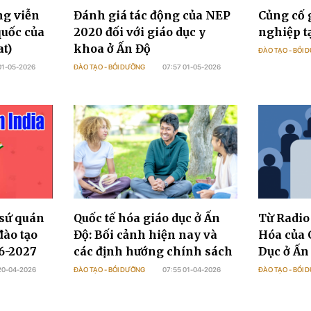
ng viễn
Đánh giá tác động của NEP
Củng cố 
quốc của
2020 đối với giáo dục y
nghiệp t
at)
khoa ở Ấn Độ
ĐÀO TẠO - BỒI
01-05-2026
ĐÀO TẠO - BỒI DƯỠNG
07:57 01-05-2026
 sứ quán
Quốc tế hóa giáo dục ở Ấn
Từ Radio
đào tạo
Độ: Bối cảnh hiện nay và
Hóa của 
6-2027
các định hướng chính sách
Dục ở Ấn
20-04-2026
ĐÀO TẠO - BỒI DƯỠNG
07:55 01-04-2026
ĐÀO TẠO - BỒI