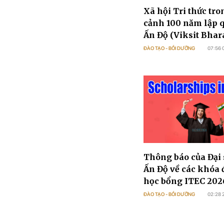
Xã hội Tri thức tro
cảnh 100 năm lập 
Ấn Độ (Viksit Bhar
ĐÀO TẠO - BỒI DƯỠNG
07:56 
Thông báo của Đại
Ấn Độ về các khóa 
học bổng ITEC 202
ĐÀO TẠO - BỒI DƯỠNG
02:28 