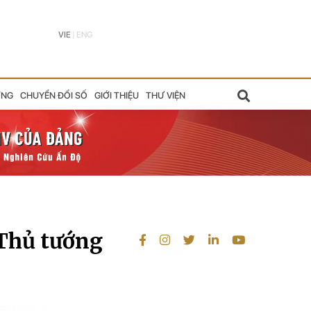
VIE
|
ENG
ỠNG
CHUYỂN ĐỔI SỐ
GIỚI THIỆU
THƯ VIỆN
 Thủ tướng