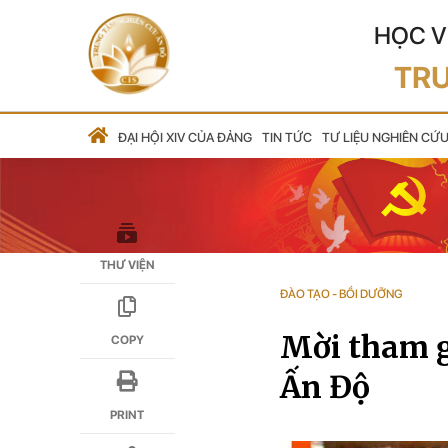
HỌC V
TRU
ĐẠI HỘI XIV CỦA ĐẢNG
TIN TỨC
TƯ LIỆU NGHIÊN CỨ
THƯ VIỆN
ĐÀO TẠO - BỒI DƯỠNG
Mời tham g
COPY
Ấn Độ
PRINT