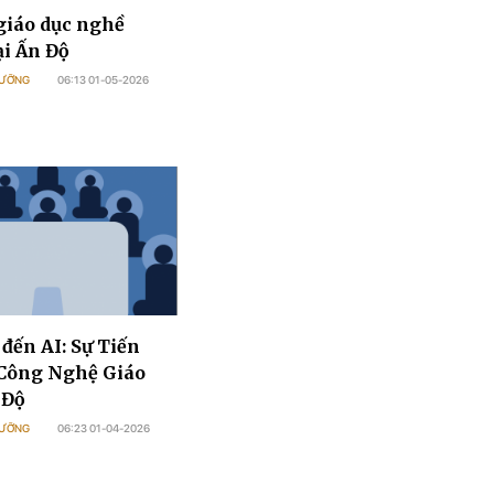
giáo dục nghề
ại Ấn Độ
 DƯỠNG
06:13 01-05-2026
 đến AI: Sự Tiến
Công Nghệ Giáo
 Độ
 DƯỠNG
06:23 01-04-2026