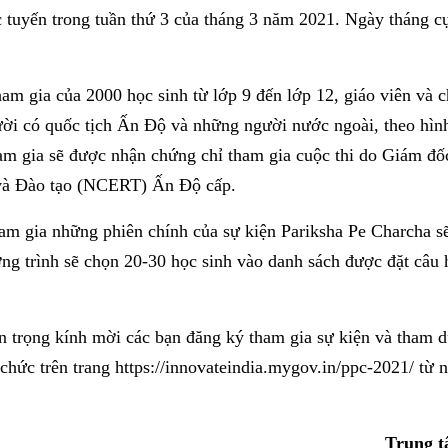
c tuyến trong tuần thứ 3 của tháng 3 năm 2021. Ngày tháng c
ham gia của 2000 học sinh từ lớp 9 đến lớp 12, giáo viên và 
i có quốc tịch Ấn Độ và những người nước ngoài, theo hình t
am gia sẽ được nhận chứng chỉ tham gia cuộc thi do Giám đố
và Đào tạo (NCERT) Ấn Độ cấp.
am gia những phiên chính của sự kiện Pariksha Pe Charcha s
ng trình sẽ chọn 20-30 học sinh vào danh sách được đặt câu hỏ
 trọng kính mời các bạn đăng ký tham gia sự kiện và tham dự
 chức trên trang
https://innovateindia.mygov.in/ppc-2021/
từ n
Trung t