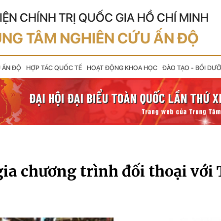
IỆN CHÍNH TRỊ QUỐC GIA HỒ CHÍ MINH
NG TÂM NGHIÊN CỨU ẤN ĐỘ
U ẤN ĐỘ
HỢP TÁC QUỐC TẾ
HOẠT ĐỘNG KHOA HỌC
ĐÀO TẠO - BỒI DƯ
ia chương trình đối thoại với