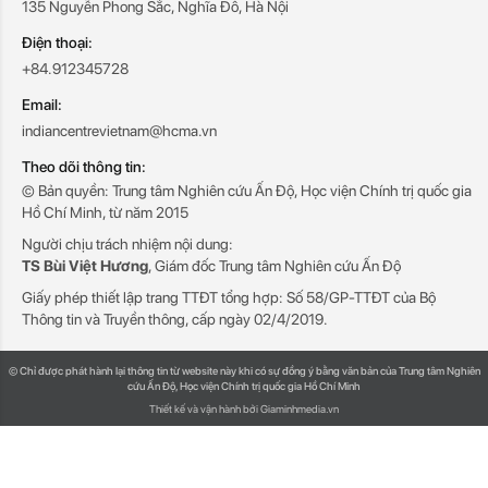
135 Nguyễn Phong Sắc, Nghĩa Đô, Hà Nội
Điện thoại:
+84.912345728
Email:
indiancentrevietnam@hcma.vn
Theo dõi thông tin:
© Bản quyền: Trung tâm Nghiên cứu Ấn Độ, Học viện Chính trị quốc gia
Hồ Chí Minh, từ năm 2015
Người chịu trách nhiệm nội dung:
TS Bùi Việt Hương
, Giám đốc Trung tâm Nghiên cứu Ấn Độ
Giấy phép thiết lập trang TTĐT tổng hợp: Số 58/GP-TTĐT của Bộ
Thông tin và Truyền thông, cấp ngày 02/4/2019.
© Chỉ được phát hành lại thông tin từ website này khi có sự đồng ý bằng văn bản của Trung tâm Nghiên
cứu Ấn Độ, Học viện Chính trị quốc gia Hồ Chí Minh
Thiết kế và vận hành bởi Giaminhmedia.vn