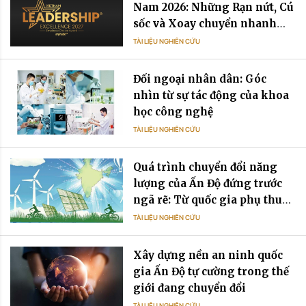
Nam 2026: Những Rạn nứt, Cú
sốc và Xoay chuyển nhanh
chóng
TÀI LIỆU NGHIÊN CỨU
Đối ngoại nhân dân: Góc
nhìn từ sự tác động của khoa
học công nghệ
TÀI LIỆU NGHIÊN CỨU
Quá trình chuyển đổi năng
lượng của Ấn Độ đứng trước
ngã rẽ: Từ quốc gia phụ thuộc
dầu mỏ đến quốc gia phụ
TÀI LIỆU NGHIÊN CỨU
thuộc điện năng
Xây dựng nền an ninh quốc
gia Ấn Độ tự cường trong thế
giới đang chuyển đổi
TÀI LIỆU NGHIÊN CỨU