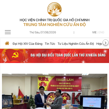
HỌC VIỆN CHÍNH TRỊ QUỐC GIA HỒ CHÍ MINH
TRUNG TÂM NGHIÊN CỨU ẤN ĐỘ
Thứ Sáu,
07/08/2026
|
VIE
|
ENG
Đại Hội XIV Của Đảng
Tin Tức
Tư Liệu Nghiên Cứu Ấn Độ
Hợp Tác 