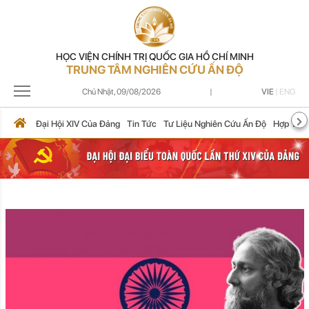
HỌC VIỆN CHÍNH TRỊ QUỐC GIA HỒ CHÍ MINH
TRUNG TÂM NGHIÊN CỨU ẤN ĐỘ
Chủ Nhật,
09/08/2026
|
VIE
|
ENG
Đại Hội XIV Của Đảng
Tin Tức
Tư Liệu Nghiên Cứu Ấn Độ
Hợp Tác 