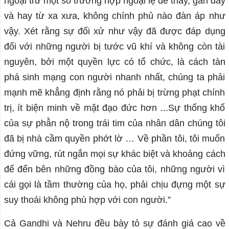
ngoại trừ một số trường hợp ngoại lệ dễ thấy, gần đây
và hay từ xa xưa, không chính phủ nào đàn áp như
vậy. Xét rằng sự đối xử như vậy đã được đáp dụng
đối với những người bị tước vũ khí và không còn tài
nguyên, bởi một quyền lực có tổ chức, là cách tàn
phá sinh mạng con người nhanh nhất, chúng ta phải
mạnh mẽ khẳng định rằng nó phải bị trừng phạt chính
trị, ít biện minh về mặt đạo đức hơn ...Sự thống khổ
của sự phẫn nộ trong trái tim của nhân dân chúng tôi
đã bị nhà cầm quyền phớt lờ … Về phần tôi, tôi muốn
đứng vững, rút ​​ngắn mọi sự khác biệt và khoảng cách
để đến bên những đồng bào của tôi, những người vì
cái gọi là tầm thường của họ, phải chịu đựng một sự
suy thoái không phù hợp với con người.”
Cả Gandhi và Nehru đều bày tỏ sự đánh giá cao về