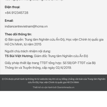
Điện thoại:
+84.912345728
Email:
indiancentrevietnam@hcma.vn
Theo dõi thông tin:
© Bản quyền: Trung tâm Nghiên cứu Ấn Độ, Học viện Chính trị quốc gia
Hồ Chí Minh, từ năm 2015
Người chịu trách nhiệm nội dung:
TS Bùi Việt Hương
, Giám đốc Trung tâm Nghiên cứu Ấn Độ
Giấy phép thiết lập trang TTĐT tổng hợp: Số 58/GP-TTĐT của Bộ
Thông tin và Truyền thông, cấp ngày 02/4/2019.
© Chỉ được phát hành lại thông tin từ website này khi có sự đồng ý bằng văn bản của Trung tâm Nghiên
cứu Ấn Độ, Học viện Chính trị quốc gia Hồ Chí Minh
Thiết kế và vận hành bởi Giaminhmedia.vn