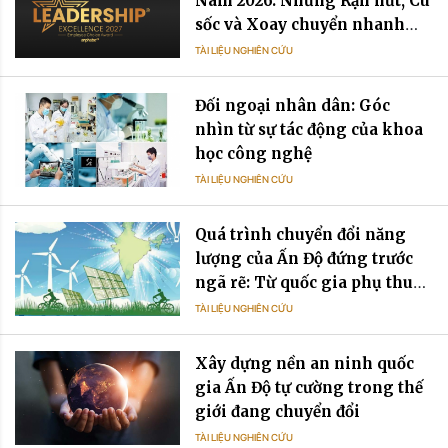
Nam 2026: Những Rạn nứt, Cú
sốc và Xoay chuyển nhanh
chóng
TÀI LIỆU NGHIÊN CỨU
Đối ngoại nhân dân: Góc
nhìn từ sự tác động của khoa
học công nghệ
TÀI LIỆU NGHIÊN CỨU
Quá trình chuyển đổi năng
lượng của Ấn Độ đứng trước
ngã rẽ: Từ quốc gia phụ thuộc
dầu mỏ đến quốc gia phụ
TÀI LIỆU NGHIÊN CỨU
thuộc điện năng
Xây dựng nền an ninh quốc
gia Ấn Độ tự cường trong thế
giới đang chuyển đổi
TÀI LIỆU NGHIÊN CỨU