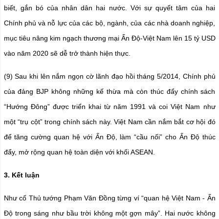
biết, gắn bó của nhân dân hai nước. Với sự quyết tâm của hai
Chính phủ và nỗ lực của các bộ, ngành, của các nhà doanh nghiệp,
mục tiêu nâng kim ngạch thương mại Ấn Độ-Việt Nam lên 15 tỷ USD
vào năm 2020 sẽ dễ trở thành hiện thực.
(9) Sau khi lên nắm ngọn cờ lãnh đạo hồi tháng 5/2014, Chính phủ
của đảng BJP không những kế thừa mà còn thúc đẩy chính sách
“Hướng Đông” được triển khai từ năm 1991 và coi Việt Nam như
một “trụ cột” trong chính sách này. Việt Nam cần nắm bắt cơ hội đó
để tăng cường quan hệ với Ấn Độ, làm “cầu nối” cho Ấn Độ thúc
đẩy, mở rộng quan hệ toàn diện với khối ASEAN.
3. Kết luận
Như cố Thủ tướng Phạm Văn Đồng từng ví “quan hệ Việt Nam - Ấn
Độ trong sáng như bầu trời không một gợn mây”. Hai nước không