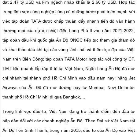
đạt 2,47 tỷ USD và kim ngạch nhập khẩu là 2,66 tỷ USD. Hợp tác
trong lĩnh vực công nghiệp cũng có những bước phát triển mạnh với
việc tập đoàn TATA được chấp thuận đẩy nhanh tiến độ vận hành
thương mại của dự án nhiệt điện Long Phú II vào năm 2021-2022;
tập đoàn dầu khí quốc gia Ấn Độ ONGC tiếp tục tham gia thăm dò
và khai thác dầu-khí tại các vùng lãnh hải và thềm lục địa của Việt
Nam trên Biển Đông; tập đoàn TATA Motor hợp tác với công ty CP.
TMT liên doanh lắp ráp ô tô tại Việt Nam; Ngân hàng Ấn Độ đã mở
chi nhánh tại thành phố Hồ Chí Minh vào đầu năm nay; hãng Jet
Airways của Ấn Độ đã mở đường bay từ Mumbai, New Delhi tới
thành phố Hồ Chí Minh, đi qua Bangkok,…
Trong lĩnh vực đầu tư, Việt Nam đang trở thành điểm đến đầu tư
hấp dẫn đối với các doanh nghiệp Ấn Độ. Theo Đại sứ Việt Nam tại
Ấn Độ Tôn Sinh Thành, trong năm 2015, đầu tư của Ấn Độ vào Việt