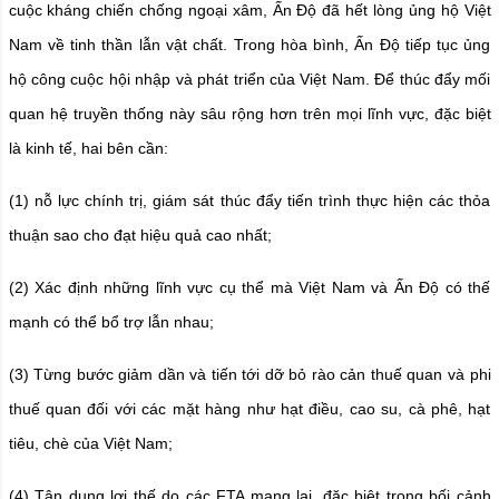
cuộc kháng chiến chống ngoại xâm, Ấn Độ đã hết lòng ủng hộ Việt
Nam về tinh thần lẫn vật chất. Trong hòa bình, Ấn Độ tiếp tục ủng
hộ công cuộc hội nhập và phát triển của Việt Nam. Để thúc đẩy mối
quan hệ truyền thống này sâu rộng hơn trên mọi lĩnh vực, đặc biệt
là kinh tế, hai bên cần:
(1) nỗ lực chính trị, giám sát thúc đẩy tiến trình thực hiện các thỏa
thuận sao cho đạt hiệu quả cao nhất;
(2) Xác định những lĩnh vực cụ thể mà Việt Nam và Ấn Độ có thế
mạnh có thể bổ trợ lẫn nhau;
(3) Từng bước giảm dần và tiến tới dỡ bỏ rào cản thuế quan và phi
thuế quan đối với các mặt hàng như hạt điều, cao su, cà phê, hạt
tiêu, chè của Việt Nam;
(4) Tận dụng lợi thế do các FTA mang lại, đặc biệt trong bối cảnh