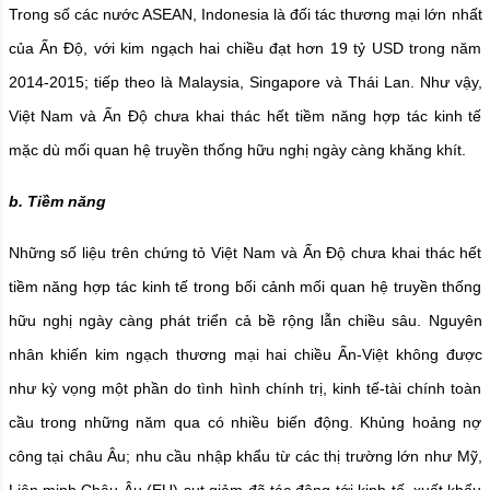
Trong số các nước ASEAN, Indonesia là đối tác thương mại lớn nhất
của Ấn Độ, với kim ngạch hai chiều đạt hơn 19 tỷ USD trong năm
2014-2015; tiếp theo là Malaysia, Singapore và Thái Lan. Như vậy,
Việt Nam và Ấn Độ chưa khai thác hết tiềm năng hợp tác kinh tế
mặc dù mối quan hệ truyền thống hữu nghị ngày càng khăng khít.
b. Tiềm năng
Những số liệu trên chứng tỏ Việt Nam và Ấn Độ chưa khai thác hết
tiềm năng hợp tác kinh tế trong bối cảnh mối quan hệ truyền thống
hữu nghị ngày càng phát triển cả bề rộng lẫn chiều sâu. Nguyên
nhân khiến kim ngạch thương mại hai chiều Ấn-Việt không được
như kỳ vọng một phần do tình hình chính trị, kinh tế-tài chính toàn
cầu trong những năm qua có nhiều biến động. Khủng hoảng nợ
công tại châu Âu; nhu cầu nhập khẩu từ các thị trường lớn như Mỹ,
Liên minh Châu Âu (EU) sụt giảm đã tác động tới kinh tế, xuất khẩu