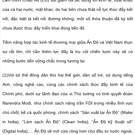
của cả hai nước, mặt khác, do hai bên chưa thật nỗ lực thúc đẩy kết
nối, đặc biệt là kết nối đường không; một số thỏa thuận đã ký kết
chưa được thúc đẩy triển khai đúng tiến độ.
Tiềm năng hợp tác kinh tế-thương mại giữa Ấn Độ và Việt Nam thực
sự rất lớn, chỉ cần thêm lực đẩy là trụ cột chiến lược này sẽ có
những bước tiến vững chắc trong tương lai.
(1)Với lợi thế đông dân thứ hai thế giới, dân số trẻ, sử dụng tiếng
Anh, công nghệ cao, cùng các chính sách thúc đẩy kinh tế của
Chính phủ, dưới sự lãnh đạo của vị Thủ tướng có tính quyết đoán
Narendra Modi, như chính sách nâng trần FDI trong nhiều lĩnh vực
chủ chốt, kể cả quốc phòng; chính sách “Sản xuất tại Ấn Độ” (Make
in India); “Làm sạch Ấn Độ” (Clean India); “Ấn Độ kỹ thuật số”
(Digital India),… Ấn Độ sẽ mở cửa rộng hơn cho đầu tư nước ngoài,