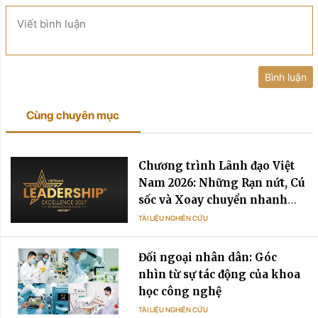
Viết bình luận
Bình luận
Cùng chuyên mục
Chương trình Lãnh đạo Việt
Nam 2026: Những Rạn nứt, Cú
sốc và Xoay chuyển nhanh
chóng
TÀI LIỆU NGHIÊN CỨU
Đối ngoại nhân dân: Góc
nhìn từ sự tác động của khoa
học công nghệ
TÀI LIỆU NGHIÊN CỨU