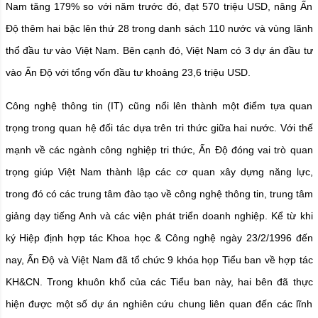
Nam tăng 179% so với năm trước đó, đạt 570 triệu USD, nâng Ấn
Độ thêm hai bậc lên thứ 28 trong danh sách 110 nước và vùng lãnh
thổ đầu tư vào Việt Nam. Bên cạnh đó, Việt Nam có 3 dự án đầu tư
vào Ấn Độ với tổng vốn đầu tư khoảng 23,6 triệu USD.
Công nghệ thông tin (IT) cũng nổi lên thành một điểm tựa quan
trọng trong quan hệ đối tác dựa trên tri thức giữa hai nước. Với thế
mạnh về các ngành công nghiệp tri thức, Ấn Độ đóng vai trò quan
trọng giúp Việt Nam thành lập các cơ quan xây dựng năng lực,
trong đó có các trung tâm đào tạo về công nghệ thông tin, trung tâm
giảng dạy tiếng Anh và các viện phát triển doanh nghiệp. Kể từ khi
ký Hiệp định hợp tác Khoa học & Công nghệ ngày 23/2/1996 đến
nay, Ấn Độ và Việt Nam đã tổ chức 9 khóa họp Tiểu ban về hợp tác
KH&CN. Trong khuôn khổ của các Tiểu ban này, hai bên đã thực
hiện được một số dự án nghiên cứu chung liên quan đến các lĩnh