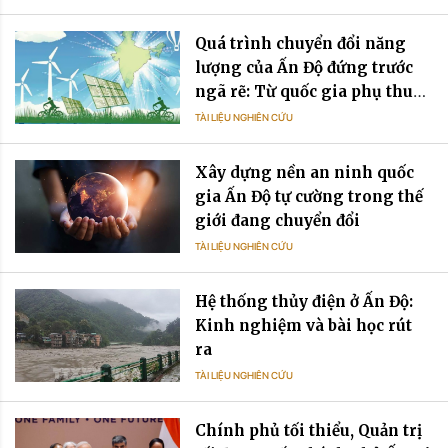
Quá trình chuyển đổi năng
lượng của Ấn Độ đứng trước
ngã rẽ: Từ quốc gia phụ thuộc
dầu mỏ đến quốc gia phụ
TÀI LIỆU NGHIÊN CỨU
thuộc điện năng
Xây dựng nền an ninh quốc
gia Ấn Độ tự cường trong thế
giới đang chuyển đổi
TÀI LIỆU NGHIÊN CỨU
Hệ thống thủy điện ở Ấn Độ:
Kinh nghiệm và bài học rút
ra
TÀI LIỆU NGHIÊN CỨU
Chính phủ tối thiểu, Quản trị