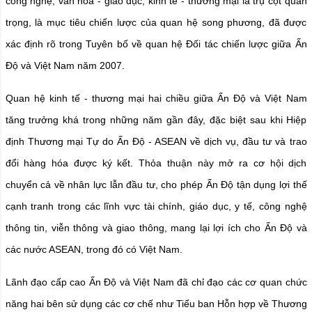
công nghệ, văn hóa - giáo dục, kinh tế - thương mại là trụ cột quan
trọng, là mục tiêu chiến lược của quan hệ song phương, đã được
xác định rõ trong Tuyên bố về quan hệ Đối tác chiến lược giữa Ấn
Độ và Việt Nam năm 2007.
Quan hệ kinh tế - thương mại hai chiều giữa Ấn Độ và Việt Nam
tăng trưởng khá trong những năm gần đây, đặc biệt sau khi Hiệp
định Thương mại Tự do Ấn Độ - ASEAN về dịch vụ, đầu tư và trao
đổi hàng hóa được ký kết. Thỏa thuận này mở ra cơ hội dịch
chuyển cả về nhân lực lẫn đầu tư, cho phép Ấn Độ tận dụng lợi thế
cạnh tranh trong các lĩnh vực tài chính, giáo dục, y tế, công nghệ
thông tin, viễn thông và giao thông, mang lại lợi ích cho Ấn Độ và
các nước ASEAN, trong đó có Việt Nam.
Lãnh đạo cấp cao Ấn Độ và Việt Nam đã chỉ đạo các cơ quan chức
năng hai bên sử dụng các cơ chế như Tiểu ban Hỗn hợp về Thương