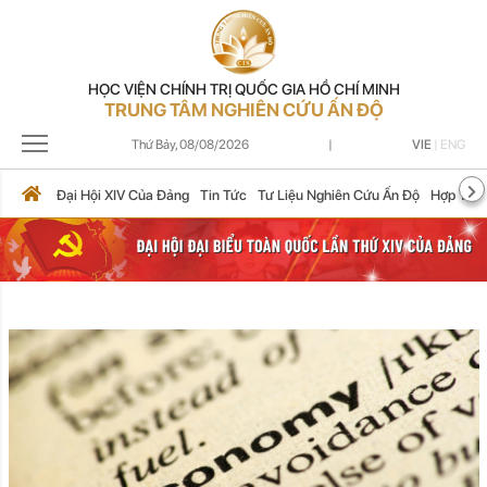
HỌC VIỆN CHÍNH TRỊ QUỐC GIA HỒ CHÍ MINH
TRUNG TÂM NGHIÊN CỨU ẤN ĐỘ
Thứ Bảy,
08/08/2026
|
VIE
|
ENG
Đại Hội XIV Của Đảng
Tin Tức
Tư Liệu Nghiên Cứu Ấn Độ
Hợp Tác 