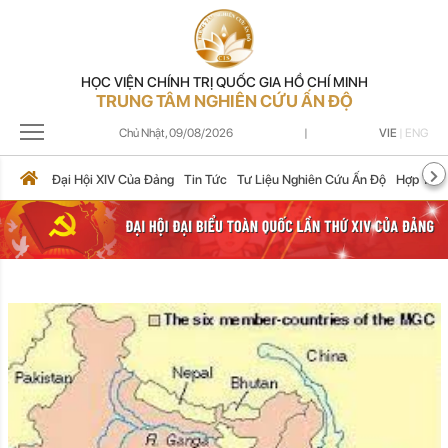
HỌC VIỆN CHÍNH TRỊ QUỐC GIA HỒ CHÍ MINH
TRUNG TÂM NGHIÊN CỨU ẤN ĐỘ
Chủ Nhật,
09/08/2026
|
VIE
|
ENG
Đại Hội XIV Của Đảng
Tin Tức
Tư Liệu Nghiên Cứu Ấn Độ
Hợp Tác 