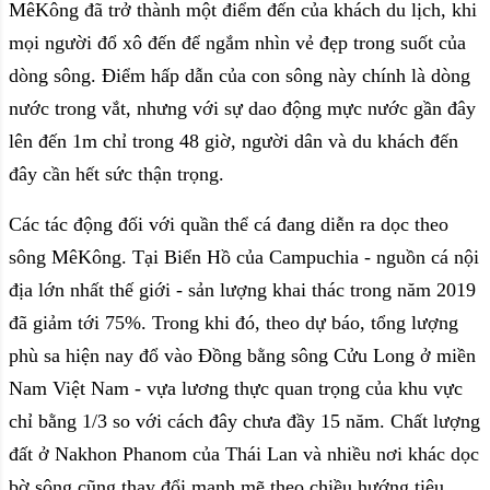
MêKông đã trở thành một điểm đến của khách du lịch, khi
mọi người đổ xô đến để ngắm nhìn vẻ đẹp trong suốt của
dòng sông. Điểm hấp dẫn của con sông này chính là dòng
nước trong vắt, nhưng với sự dao động mực nước gần đây
lên đến 1m chỉ trong 48 giờ, người dân và du khách đến
đây cần hết sức thận trọng.
Các tác động đối với quần thể cá đang diễn ra dọc theo
sông MêKông. Tại Biển Hồ của Campuchia - nguồn cá nội
địa lớn nhất thế giới - sản lượng khai thác trong năm 2019
đã giảm tới 75%. Trong khi đó, theo dự báo, tổng lượng
phù sa hiện nay đổ vào Đồng bằng sông Cửu Long ở miền
Nam Việt Nam - vựa lương thực quan trọng của khu vực
chỉ bằng 1/3 so với cách đây chưa đầy 15 năm. Chất lượng
đất ở Nakhon Phanom của Thái Lan và nhiều nơi khác dọc
bờ sông cũng thay đổi mạnh mẽ theo chiều hướng tiêu