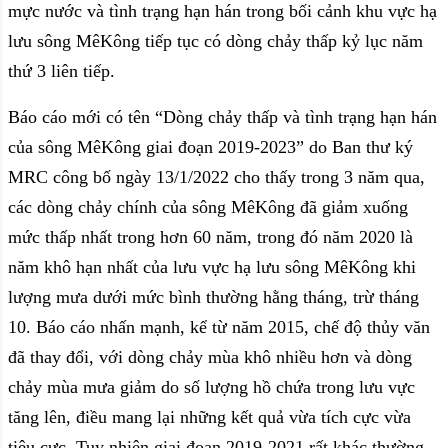
mực nước và tình trạng hạn hán trong bối cảnh khu vực hạ
lưu sông MêKông tiếp tục có dòng chảy thấp kỷ lục năm
thứ 3 liên tiếp.
Báo cáo mới có tên “Dòng chảy thấp và tình trạng hạn hán
của sông MêKông giai đoạn 2019-2023” do Ban thư ký
MRC công bố ngày 13/1/2022 cho thấy trong 3 năm qua,
các dòng chảy chính của sông MêKông đã giảm xuống
mức thấp nhất trong hơn 60 năm, trong đó năm 2020 là
năm khô hạn nhất của lưu vực hạ lưu sông MêKông khi
lượng mưa dưới mức bình thường hằng tháng, trừ tháng
10. Báo cáo nhấn mạnh, kể từ năm 2015, chế độ thủy văn
đã thay đổi, với dòng chảy mùa khô nhiều hơn và dòng
chảy mùa mưa giảm do số lượng hồ chứa trong lưu vực
tăng lên, điều mang lại những kết quả vừa tích cực vừa
tiêu cực. Tuy nhiên giai đoạn 2019-2021 rất khác thường