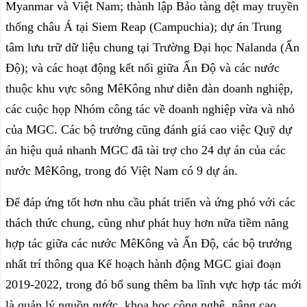
Myanmar và Việt Nam; thành lập Bảo tàng dệt may truyền
thống châu Á tại Siem Reap (Campuchia); dự án Trung
tâm lưu trữ dữ liệu chung tại Trường Đại học Nalanda (Ấn
Độ); và các hoạt động kết nối giữa Ấn Độ và các nước
thuộc khu vực sông MêKông như diễn đàn doanh nghiệp,
các cuộc họp Nhóm công tác về doanh nghiệp vừa và nhỏ
của MGC. Các bộ trưởng cũng đánh giá cao việc Quỹ dự
án hiệu quả nhanh MGC đã tài trợ cho 24 dự án của các
nước MêKông, trong đó Việt Nam có 9 dự án.
Để đáp ứng tốt hơn nhu cầu phát triển và ứng phó với các
thách thức chung, cũng như phát huy hơn nữa tiềm năng
hợp tác giữa các nước MêKông và Ấn Độ, các bộ trưởng
nhất trí thông qua Kế hoạch hành động MGC giai đoạn
2019-2022, trong đó bổ sung thêm ba lĩnh vực hợp tác mới
là quản lý nguồn nước, khoa học công nghệ, nâng cao