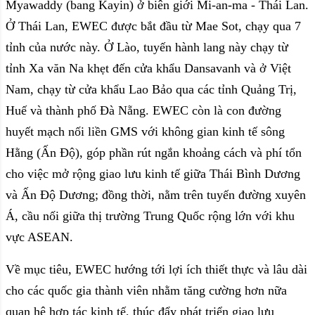
Myawaddy (bang Kayin) ở biên giới Mi-an-ma - Thái Lan.
Ở Thái Lan, EWEC được bắt đầu từ Mae Sot, chạy qua 7
tỉnh của nước này. Ở Lào, tuyến hành lang này chạy từ
tỉnh Xa văn Na khẹt đến cửa khẩu Dansavanh và ở Việt
Nam, chạy từ cửa khẩu Lao Bảo qua các tỉnh Quảng Trị,
Huế và thành phố Đà Nẵng. EWEC còn là con đường
huyết mạch nối liền GMS với không gian kinh tế sông
Hằng (Ấn Độ), góp phần rút ngắn khoảng cách và phí tổn
cho việc mở rộng giao lưu kinh tế giữa Thái Bình Dương
và Ấn Độ Dương; đồng thời, nằm trên tuyến đường xuyên
Á, cầu nối giữa thị trường Trung Quốc rộng lớn với khu
vực ASEAN.
Về mục tiêu, EWEC hướng tới lợi ích thiết thực và lâu dài
cho các quốc gia thành viên nhằm tăng cường hơn nữa
quan hệ hợp tác kinh tế, thúc đẩy phát triển giao lưu