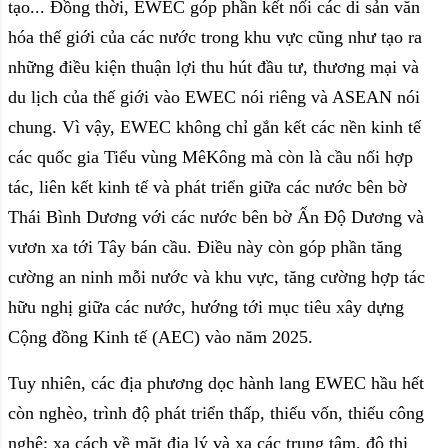
tạo... Đồng thời, EWEC góp phần kết nối các di sản văn
hóa thế giới của các nước trong khu vực cũng như tạo ra
những điều kiện thuận lợi thu hút đầu tư, thương mại và
du lịch của thế giới vào EWEC nói riêng và ASEAN nói
chung. Vì vậy, EWEC không chỉ gắn kết các nền kinh tế
các quốc gia Tiểu vùng MêKông mà còn là cầu nối hợp
tác, liên kết kinh tế và phát triển giữa các nước bên bờ
Thái Bình Dương với các nước bên bờ Ấn Ðộ Dương và
vươn xa tới Tây bán cầu. Điều này còn góp phần tăng
cường an ninh mỗi nước và khu vực, tăng cường hợp tác
hữu nghị giữa các nước, hướng tới mục tiêu xây dựng
Cộng đồng Kinh tế (AEC) vào năm 2025.
Tuy nhiên, các địa phương dọc hành lang EWEC hầu hết
còn nghèo, trình độ phát triển thấp, thiếu vốn, thiếu công
nghệ; xa cách về mặt địa lý và xa các trung tâm, đô thị