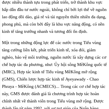
được nhiều thành tựu trong phát triển, trở thành khu vực
hấp dẫn đầu tư nước ngoài, không chỉ bởi lợi thế về nguồn
lao động dồi dào, giá rẻ và tài nguyên thiên nhiên đa dạng,
phong phú, mà còn bởi đây là khu vực năng động, có nền
kinh tế tăng trưởng nhanh và tương đối ổn định.
Một trong những động lực để các nước trong Tiểu vùng
tăng cường liên kết, phát triển kinh tế, xóa đói, giảm
nghèo, bảo vệ môi trường, nguồn nước là xây dựng các cơ
chế hợp tác đa phương, như: Ủy hội sông MêKông quốc tế
(MRC), Hợp tác kinh tế Tiểu vùng MêKông mở rộng
(GMS), Chiến lược hợp tác kinh tế Ayeyawady - Chao
Phraya - MêKông (ACMECS)... Trong các cơ chế hợp tác
này, GMS được đánh giá là chương trình hợp tác hoàn
chỉnh nhất về thành viên trong Tiểu vùng mở rộng. Được
thành lập từ năm 1992, với sự trợ giúp của Ngân hàng