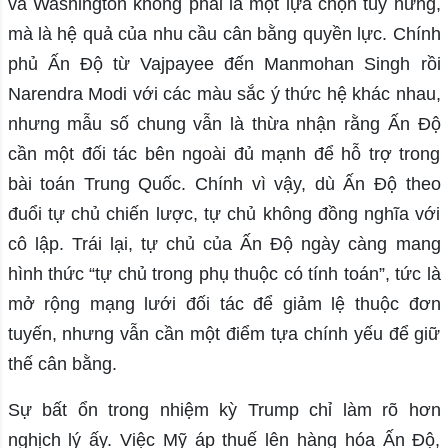
và Washington không phải là một lựa chọn tùy hứng,
mà là hệ quả của nhu cầu cân bằng quyền lực. Chính
phủ Ấn Độ từ Vajpayee đến Manmohan Singh rồi
Narendra Modi với các màu sắc ý thức hệ khác nhau,
nhưng mẫu số chung vẫn là thừa nhận rằng Ấn Độ
cần một đối tác bên ngoài đủ mạnh để hỗ trợ trong
bài toán Trung Quốc. Chính vì vậy, dù Ấn Độ theo
đuổi tự chủ chiến lược, tự chủ không đồng nghĩa với
cô lập. Trái lại, tự chủ của Ấn Độ ngày càng mang
hình thức “tự chủ trong phụ thuộc có tính toán”, tức là
mở rộng mạng lưới đối tác để giảm lệ thuộc đơn
tuyến, nhưng vẫn cần một điểm tựa chính yếu để giữ
thế cân bằng.
Sự bất ổn trong nhiệm kỳ Trump chỉ làm rõ hơn
nghịch lý ấy. Việc Mỹ áp thuế lên hàng hóa Ấn Độ,