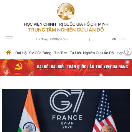
HỌC VIỆN CHÍNH TRỊ QUỐC GIA HỒ CHÍ MINH
TRUNG TÂM NGHIÊN CỨU ẤN ĐỘ
Thứ Bảy,
08/08/2026
|
VIE
|
ENG
Đại Hội XIV Của Đảng
Tin Tức
Tư Liệu Nghiên Cứu Ấn Độ
Hợp Tác 