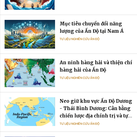
Mục tiêu chuyển đổi năng
lượng của Ấn Độ tại Nam Á
TƯ LIỆU NGHIÊN CỨU ẤN ĐỘ
An ninh hàng hải và thiện chí
hàng hải của Ấn Độ
TƯ LIỆU NGHIÊN CỨU ẤN ĐỘ
Neo giữ khu vực Ấn Độ Dương
- Thái Bình Dương: Cân bằng
chiến lược địa chính trị và tự
cường chuỗi cung ứng trong
TƯ LIỆU NGHIÊN CỨU ẤN ĐỘ
quan hệ Ấn Độ - Việt Nam