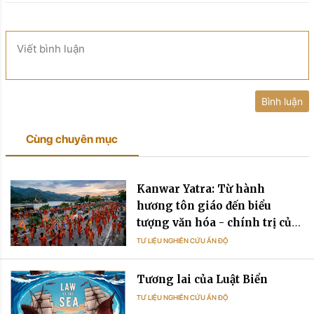
Viết bình luận
Bình luận
Cùng chuyên mục
Kanwar Yatra: Từ hành
hương tôn giáo đến biểu
tượng văn hóa - chính trị của
Ấn Độ đương đại
TƯ LIỆU NGHIÊN CỨU ẤN ĐỘ
Tương lai của Luật Biển
TƯ LIỆU NGHIÊN CỨU ẤN ĐỘ