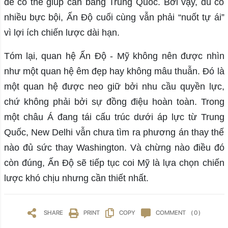
để có thể giúp cân bằng Trung Quốc. Bởi vậy, dù có
nhiều bực bội, Ấn Độ cuối cùng vẫn phải “nuốt tự ái”
vì lợi ích chiến lược dài hạn.
Tóm lại, quan hệ Ấn Độ - Mỹ không nên được nhìn
như một quan hệ êm đẹp hay không mâu thuẫn. Đó là
một quan hệ được neo giữ bởi nhu cầu quyền lực,
chứ không phải bởi sự đồng điệu hoàn toàn. Trong
một châu Á đang tái cấu trúc dưới áp lực từ Trung
Quốc, New Delhi vẫn chưa tìm ra phương án thay thế
nào đủ sức thay Washington. Và chừng nào điều đó
còn đúng, Ấn Độ sẽ tiếp tục coi Mỹ là lựa chọn chiến
lược khó chịu nhưng cần thiết nhất.
SHARE
PRINT
COPY
COMMENT
( 0 )