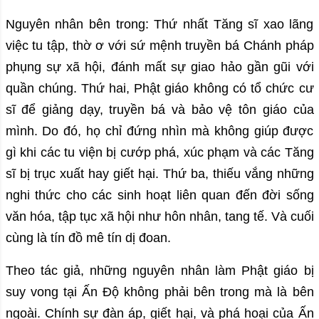
Nguyên nhân bên trong: Thứ nhất Tăng sĩ xao lãng
việc tu tập, thờ ơ với sứ mệnh truyền bá Chánh pháp
phụng sự xã hội, đánh mất sự giao hảo gần gũi với
quần chúng. Thứ hai, Phật giáo không có tổ chức cư
sĩ để giảng dạy, truyền bá và bảo vệ tôn giáo của
mình. Do đó, họ chỉ đứng nhìn mà không giúp được
gì khi các tu viện bị cướp phá, xúc phạm và các Tăng
sĩ bị trục xuất hay giết hại. Thứ ba, thiếu vắng những
nghi thức cho các sinh hoạt liên quan đến đời sống
văn hóa, tập tục xã hội như hôn nhân, tang tế. Và cuối
cùng là tín đồ mê tín dị đoan.
Theo tác giả, những nguyên nhân làm Phật giáo bị
suy vong tại Ấn Độ không phải bên trong mà là bên
ngoài. Chính sự đàn áp, giết hại, và phá hoại của Ấn