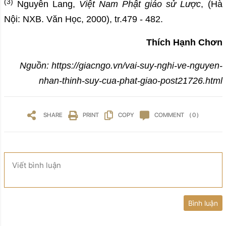
(3)
Nguyễn Lang,
Việt Nam Phật giáo sử Lược
, (Hà
Nội: NXB. Văn Học, 2000), tr.479 - 482.
Thích Hạnh Chơn
Nguồn:
https://giacngo.vn/vai-suy-nghi-ve-nguyen-
nhan-thinh-suy-cua-phat-giao-post21726.html
SHARE
PRINT
COPY
COMMENT
( 0 )
Viết bình luận
Bình luận