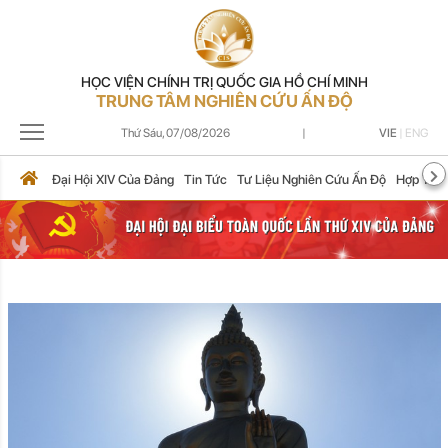
HỌC VIỆN CHÍNH TRỊ QUỐC GIA HỒ CHÍ MINH
TRUNG TÂM NGHIÊN CỨU ẤN ĐỘ
Thứ Sáu,
07/08/2026
|
VIE
|
ENG
Đại Hội XIV Của Đảng
Tin Tức
Tư Liệu Nghiên Cứu Ấn Độ
Hợp Tác 