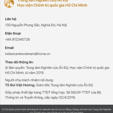
Trung tâm Nghiên cứu Ấn Độ
Học viện Chính trị quốc gia Hồ Chí Minh
Liên hệ:
135 Nguyễn Phong Sắc, Nghĩa Đô, Hà Nội
Điện thoại:
+84.912345728
Email:
indiancentrevietnam@hcma.vn
Theo dõi thông tin:
© Bản quyền: Trung tâm Nghiên cứu Ấn Độ, Học viện Chính trị quốc gia
Hồ Chí Minh, từ năm 2015
Người chịu trách nhiệm nội dung:
TS Bùi Việt Hương
, Giám đốc Trung tâm Nghiên cứu Ấn Độ
Giấy phép thiết lập trang TTĐT tổng hợp: Số 58/GP-TTĐT của Bộ
Thông tin và Truyền thông, cấp ngày 02/4/2019.
© Chỉ được phát hành lại thông tin từ website này khi có sự đồng ý bằng văn bản của Trung tâm Nghiên
cứu Ấn Độ, Học viện Chính trị quốc gia Hồ Chí Minh