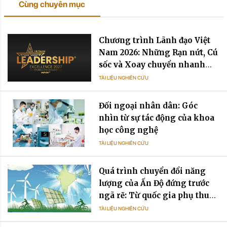
Cùng chuyên mục
Chương trình Lãnh đạo Việt
Nam 2026: Những Rạn nứt, Cú
sốc và Xoay chuyển nhanh
chóng
TÀI LIỆU NGHIÊN CỨU
Đối ngoại nhân dân: Góc
nhìn từ sự tác động của khoa
học công nghệ
TÀI LIỆU NGHIÊN CỨU
Quá trình chuyển đổi năng
lượng của Ấn Độ đứng trước
ngã rẽ: Từ quốc gia phụ thuộc
dầu mỏ đến quốc gia phụ
TÀI LIỆU NGHIÊN CỨU
thuộc điện năng