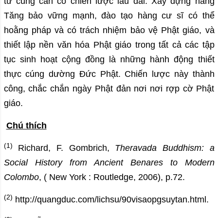
tử cũng cần có chiến lược lâu dài. Xây dựng hàng
Tăng bảo vững mạnh, đào tạo hàng cư sĩ có thể
hoằng pháp và có trách nhiệm bảo vệ Phật giáo, và
thiết lập nền văn hóa Phật giáo trong tất cả các tập
tục sinh hoạt cộng đồng là những hành động thiết
thực cúng dường Đức Phật. Chiến lược này thành
công, chắc chắn ngày Phật đản nơi nơi rợp cờ Phật
giáo.
Chú thích
(1)
Richard, F. Gombrich,
Theravada Buddhism: a
Social History from Ancient Benares to Modern
Colombo
, ( New York : Routledge, 2006), p.72.
(2)
http://quangduc.com/lichsu/90visaopgsuytan.html.