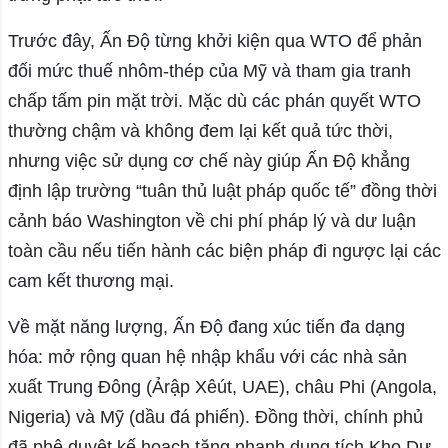
Trước đây, Ấn Độ từng khởi kiện qua WTO để phản
đối mức thuế nhôm-thép của Mỹ và tham gia tranh
chấp tấm pin mặt trời. Mặc dù các phán quyết WTO
thường chậm và không đem lại kết quả tức thời,
nhưng việc sử dụng cơ chế này giúp Ấn Độ khẳng
định lập trường “tuân thủ luật pháp quốc tế” đồng thời
cảnh báo Washington về chi phí pháp lý và dư luận
toàn cầu nếu tiến hành các biện pháp đi ngược lại các
cam kết thương mại.
Về mặt năng lượng, Ấn Độ đang xúc tiến đa dạng
hóa: mở rộng quan hệ nhập khẩu với các nhà sản
xuất Trung Đông (Ảrập Xêút, UAE), châu Phi (Angola,
Nigeria) và Mỹ (dầu đá phiến). Đồng thời, chính phủ
đã phê duyệt kế hoạch tăng nhanh dung tích Kho Dự