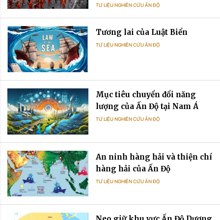
Ấn Độ đương đại
TƯ LIỆU NGHIÊN CỨU ẤN ĐỘ
Tương lai của Luật Biển
TƯ LIỆU NGHIÊN CỨU ẤN ĐỘ
Mục tiêu chuyển đổi năng
lượng của Ấn Độ tại Nam Á
TƯ LIỆU NGHIÊN CỨU ẤN ĐỘ
An ninh hàng hải và thiện chí
hàng hải của Ấn Độ
TƯ LIỆU NGHIÊN CỨU ẤN ĐỘ
Neo giữ khu vực Ấn Độ Dương