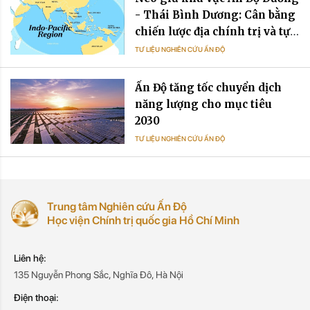
- Thái Bình Dương: Cân bằng
chiến lược địa chính trị và tự
cường chuỗi cung ứng trong
TƯ LIỆU NGHIÊN CỨU ẤN ĐỘ
quan hệ Ấn Độ - Việt Nam
Ấn Độ tăng tốc chuyển dịch
năng lượng cho mục tiêu
2030
TƯ LIỆU NGHIÊN CỨU ẤN ĐỘ
Trung tâm Nghiên cứu Ấn Độ
Học viện Chính trị quốc gia Hồ Chí Minh
Liên hệ:
135 Nguyễn Phong Sắc, Nghĩa Đô, Hà Nội
Điện thoại: