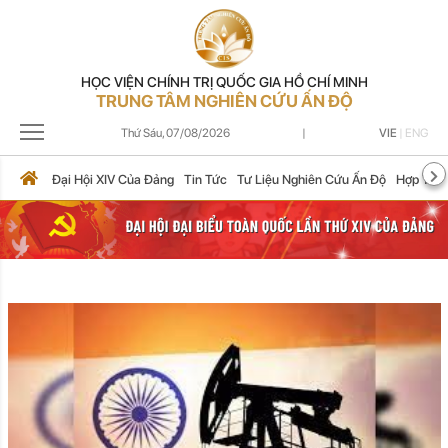
HỌC VIỆN CHÍNH TRỊ QUỐC GIA HỒ CHÍ MINH
TRUNG TÂM NGHIÊN CỨU ẤN ĐỘ
Thứ Sáu,
07/08/2026
|
VIE
|
ENG
Đại Hội XIV Của Đảng
Tin Tức
Tư Liệu Nghiên Cứu Ấn Độ
Hợp Tác 