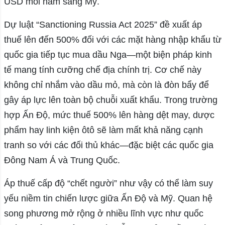
USD mỗi năm sang Mỹ.
Dự luật “Sanctioning Russia Act 2025” đề xuất áp
thuế lên đến 500% đối với các mặt hàng nhập khẩu từ
quốc gia tiếp tục mua dầu Nga—một biện pháp kinh
tế mang tính cưỡng chế địa chính trị. Cơ chế này
không chỉ nhắm vào dầu mỏ, mà còn là đòn bẩy để
gây áp lực lên toàn bộ chuỗi xuất khẩu. Trong trường
hợp Ấn Độ, mức thuế 500% lên hàng dệt may, dược
phẩm hay linh kiện ôtô sẽ làm mất khả năng cạnh
tranh so với các đối thủ khác—đặc biệt các quốc gia
Đông Nam Á và Trung Quốc.
Áp thuế cấp độ “chết người” như vậy có thể làm suy
yếu niềm tin chiến lược giữa Ấn Độ và Mỹ. Quan hệ
song phương mở rộng ở nhiều lĩnh vực như quốc