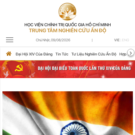
HỌC VIỆN CHÍNH TRỊ QUỐC GIA HỒ CHÍ MINH
TRUNG TÂM NGHIÊN CỨU ẤN ĐỘ
Chủ Nhật,
09/08/2026
|
VIE
|
ENG
Đại Hội XIV Của Đảng
Tin Tức
Tư Liệu Nghiên Cứu Ấn Độ
Hợp Tác 