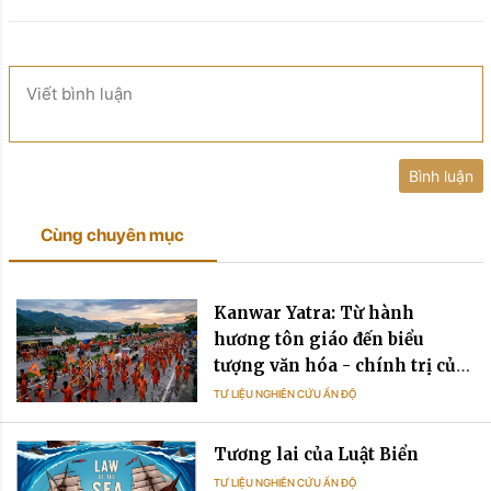
Viết bình luận
Bình luận
Cùng chuyên mục
Kanwar Yatra: Từ hành
hương tôn giáo đến biểu
tượng văn hóa - chính trị của
Ấn Độ đương đại
TƯ LIỆU NGHIÊN CỨU ẤN ĐỘ
Tương lai của Luật Biển
TƯ LIỆU NGHIÊN CỨU ẤN ĐỘ