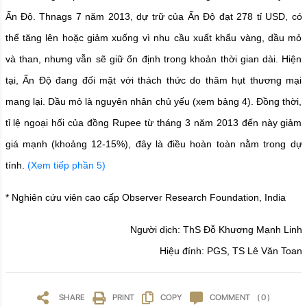
Ấn Độ. Thnags 7 năm 2013, dự trữ của Ấn Độ đạt 278 tỉ USD, có
thể tăng lên hoặc giảm xuống vì nhu cầu xuất khẩu vàng, dầu mỏ
và than, nhưng vẫn sẽ giữ ổn định trong khoản thời gian dài. Hiện
tại, Ấn Độ đang đối mặt với thách thức do thâm hụt thương mại
mang lại. Dầu mỏ là nguyên nhân chủ yếu (xem bảng 4). Đồng thời,
tỉ lệ ngoại hối của đồng Rupee từ tháng 3 năm 2013 đến này giảm
giá mạnh (khoảng 12-15%), đây là điều hoàn toàn nằm trong dự
tính.
(Xem tiếp phần 5)
* Nghiên cứu viên cao cấp Observer Research Foundation, India
Người dịch: ThS Đỗ Khương Mạnh Linh
Hiệu đính: PGS, TS Lê Văn Toan
SHARE
PRINT
COPY
COMMENT
( 0 )