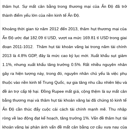
thâm hụt. Sự mất cân bằng trong thương mại của Ấn Độ đã trở
thành điểm yếu lớn của nền kinh tế Ấn Độ.
Khoảng thời gian từ năm 2012 đến 2013, thâm hụt thương mại của
Ấn Độ ước đạt 182.09 tỉ USD, vượt xa mức 169.81 tỉ USD trong giai
đoạn 2011-1012. Thâm hụt tài khoản vãng lai trong năm tài chính
2013 là 4.8% GDP, đây là mức cao kỷ lục mới. Xuất khẩu sụt giảm
1.1%, nhưng xuất khẩu tăng trưởng 0.5%. Rất nhiều nguyên nhân
gây ra hiện tượng này, trong đó, nguyên nhân chủ yếu là việc phụ
thuộc vào nền kinh tế Trung Quốc, sự gia tăng nhu cầu nhiên liệu và
đề án trợ cấp tệ hại. Đồng Rupee mất giá, cộng thệm là sự mất cân
bằng thương mại và thâm hụt tài khoản vãng lai đã chứng tỏ kinh tế
Ấn Độ cần thúc đẩy cuộc cải cách tài chính mạnh mẽ. Thu nhập
ròng về lao động đạt kế hoạch, tăng trưởng 1%. Vấn đề thâm hụt tài
khoản vãng lai phản ánh vấn đề mất cân bằng cơ cấu xưa nay của