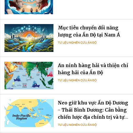
Mục tiêu chuyển đổi năng
lượng của Ấn Độ tại Nam Á
TƯ LIỆU NGHIÊN CỨU ẤN ĐỘ
An ninh hàng hải và thiện chí
hàng hải của Ấn Độ
TƯ LIỆU NGHIÊN CỨU ẤN ĐỘ
Neo giữ khu vực Ấn Độ Dương
- Thái Bình Dương: Cân bằng
chiến lược địa chính trị và tự
cường chuỗi cung ứng trong
TƯ LIỆU NGHIÊN CỨU ẤN ĐỘ
quan hệ Ấn Độ - Việt Nam