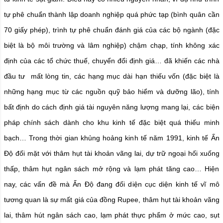
tự phê chuẩn thành lập doanh nghiệp quá phức tạp (bình quân cần
70 giấy phép), trình tự phê chuẩn đánh giá của các bộ ngành (đặc
biệt là bộ môi trường và lâm nghiệp) chậm chạp, tính không xác
định của các tổ chức thuế, chuyển đổi định giá… đã khiến các nhà
đầu tư mất lòng tin, các hạng mục dài hạn thiếu vốn (đặc biệt là
những hạng mục từ các nguồn quỹ bảo hiểm và dưỡng lão), tính
bất định do cách định giá tài nguyên năng lượng mang lại, các biện
pháp chính sách dành cho khu kinh tế đặc biệt quá thiếu minh
bạch… Trong thời gian khủng hoảng kinh tế năm 1991, kinh tế Ấn
Độ đối mặt với thâm hụt tài khoản vãng lai, dự trữ ngoại hối xuống
thấp, thâm hụt ngân sách mở rộng và lạm phát tăng cao… Hiện
nay, các vấn đề mà Ấn Độ đang đối diện cục diện kinh tế vĩ mô
tương quan là sự mất giá của đồng Rupee, thâm hụt tài khoản vãng
lai, thâm hút ngân sách cao, lạm phát thực phẩm ở mức cao, sụt