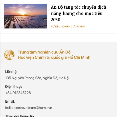
Ấn Độ tăng tốc chuyển dịch
năng lượng cho mục tiêu
2030
TƯ LIỆU NGHIÊN CỨU ẤN ĐỘ
Trung tâm Nghiên cứu Ấn Độ
Học viện Chính trị quốc gia Hồ Chí Minh
Liên hệ:
135 Nguyễn Phong Sắc, Nghĩa Đô, Hà Nội
Điện thoại:
+84.912345728
Email:
indiancentrevietnam@hcma.vn
Theo dõi thông tin: