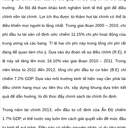
trưởng. Ấn Độ đã tham khảo kinh nghiệm kinh tế thế giới để điều
chỉnh nền tài chính. Lợi ích thu được từ thâm hụt tài chính có thể là
điều khiến mọi người lo lắng nhất. Trong giai đoạn 2000 – 2010, chi
phí đầu tư tài sản cố định ước chiếm 11.15% chi phí hoạt động của
trung ương và các bang. Tỉ lệ hai chi phí này trong tổng chi phí rất
đáng để quan tâm chú ý. Dựa vào dự đoán về sự điều chỉnh (R.E), tỉ
lệ này sẽ tăng lên mức 16.10% vào giai đoạn 2010 – 2011. Trong
niên khóa từ 2011 đến 2012, tổng chi phí đầu tư cơ bản (B.E) chỉ
chiếm 7.2% GDP. Dựa vào môi trường kinh tế hiện nay cần phải tái
điều chỉnh hạng mục ưu tiên thu chi, xây dựng khung dựa trên kết
quả để dẫn hướng, từ đó thúc đẩy chính sách tài chính ổn định.
Trong năm tài chính 2013, vốn đầu tư cố định của Ấn Độ chiếm
1.7% GDP, vì thế nước này luôn tìm cách giải quyết vấn đề mức đầu
tư kinh tế sụt giảm. Điều này có nhiều nguyên nhân, ví dụ như trình