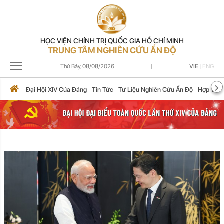
HỌC VIỆN CHÍNH TRỊ QUỐC GIA HỒ CHÍ MINH
TRUNG TÂM NGHIÊN CỨU ẤN ĐỘ
Thứ Bảy,
08/08/2026
|
VIE
|
ENG
Đại Hội XIV Của Đảng
Tin Tức
Tư Liệu Nghiên Cứu Ấn Độ
Hợp Tác 