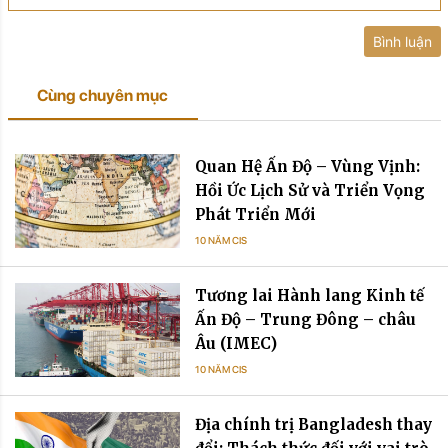
Bình luận
Cùng chuyên mục
Quan Hệ Ấn Độ – Vùng Vịnh:
Hồi Ức Lịch Sử và Triển Vọng
Phát Triển Mới
10 NĂM CIS
Tương lai Hành lang Kinh tế
Ấn Độ – Trung Đông – châu
Âu (IMEC)
10 NĂM CIS
Địa chính trị Bangladesh thay