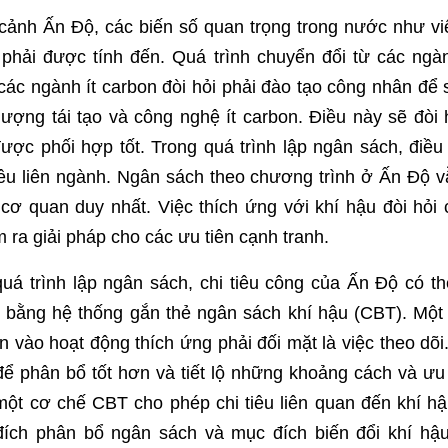
 cảnh Ấn Độ, các biến số quan trọng trong nước như vi
phải được tính đến. Quá trình chuyển đổi từ các ng
ác ngành ít carbon đòi hỏi phải đào tạo công nhân để s
lượng tái tạo và công nghệ ít carbon. Điều này sẽ đòi 
ược phối hợp tốt. Trong quá trình lập ngân sách, điều 
iêu liên ngành. Ngân sách theo chương trình ở Ấn Độ vẫ
cơ quan duy nhất. Việc thích ứng với khí hậu đòi hỏi 
 ra giải pháp cho các ưu tiên cạnh tranh.
quá trình lập ngân sách, chi tiêu công của Ấn Độ có t
iêu bằng hệ thống gắn thẻ ngân sách khí hậu (CBT). Một
n vào hoạt động thích ứng phải đối mặt là việc theo dõ
để phân bổ tốt hơn và tiết lộ những khoảng cách và ưu 
 một cơ chế CBT cho phép chi tiêu liên quan đến khí hậ
ích phân bổ ngân sách và mục đích biến đổi khí hậ