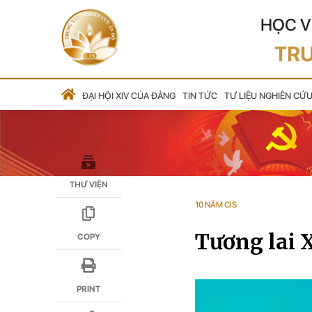
HỌC V
TRU
ĐẠI HỘI XIV CỦA ĐẢNG
TIN TỨC
TƯ LIỆU NGHIÊN CỨ
THƯ VIỆN
10 NĂM CIS
Tương lai X
COPY
PRINT