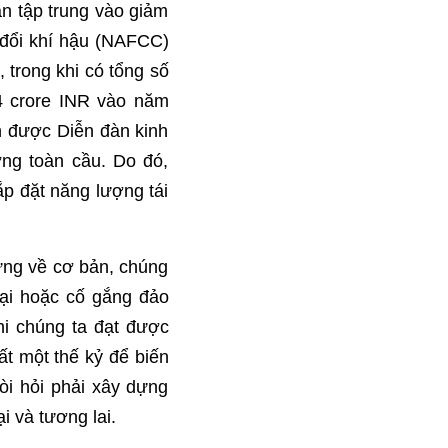
án tập trung vào giảm
n đổi khí hậu (NAFCC)
trong khi có tổng số
34 crore INR vào năm
n được Diễn đàn kinh
ợng toàn cầu. Do đó,
p đặt năng lượng tái
hưng về cơ bản, chúng
lại hoặc cố gắng đảo
hi chúng ta đạt được
ất một thế kỷ để biến
òi hỏi phải xây dựng
i và tương lai.