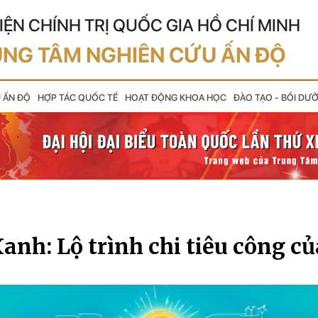
IỆN CHÍNH TRỊ QUỐC GIA HỒ CHÍ MINH
NG TÂM NGHIÊN CỨU ẤN ĐỘ
U ẤN ĐỘ
HỢP TÁC QUỐC TẾ
HOẠT ĐỘNG KHOA HỌC
ĐÀO TẠO - BỒI DƯ
anh: Lộ trình chi tiêu công c