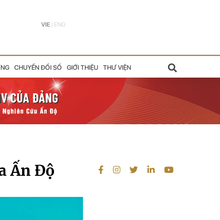
VIE
|
ENG
ỠNG
CHUYỂN ĐỔI SỐ
GIỚI THIỆU
THƯ VIỆN
ủa Ấn Độ