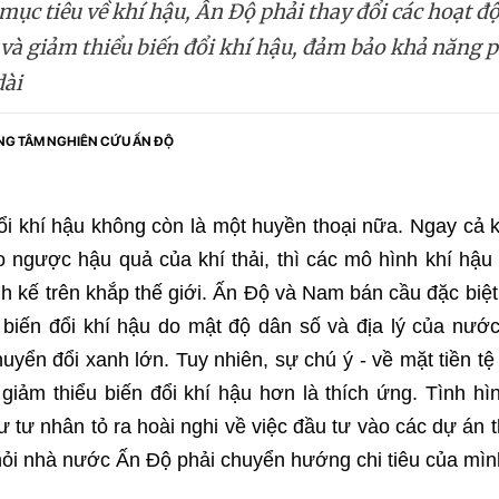
mục tiêu về khí hậu, Ấn Độ phải thay đổi các hoạt đ
và giảm thiểu biến đổi khí hậu, đảm bảo khả năng p
dài
NG TÂM NGHIÊN CỨU ẤN ĐỘ
ổi khí hậu không còn là một huyền thoại nữa. Ngay cả k
o ngược hậu quả của khí thải, thì các mô hình khí hậu 
h kế trên khắp thế giới. Ấn Độ và Nam bán cầu đặc biệ
biến đổi khí hậu do mật độ dân số và địa lý của nướ
uyển đổi xanh lớn. Tuy nhiên, sự chú ý - về mặt tiền t
giảm thiểu biến đổi khí hậu hơn là thích ứng. Tình hìn
ư tư nhân tỏ ra hoài nghi về việc đầu tư vào các dự án t
hỏi nhà nước Ấn Độ phải chuyển hướng chi tiêu của mìn