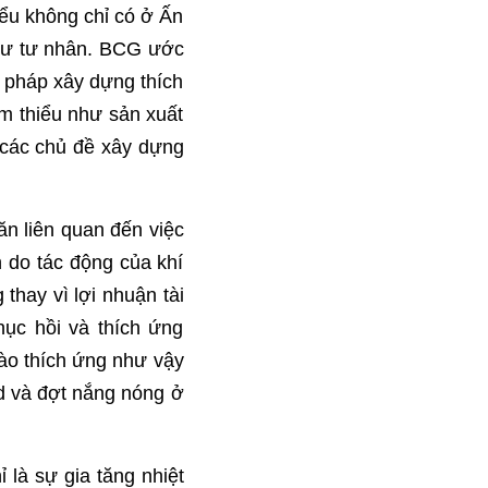
iểu không chỉ có ở Ấn
u tư tư nhân. BCG ước
n pháp xây dựng thích
ảm thiểu như sản xuất
 các chủ đề xây dựng
hăn liên quan đến việc
 do tác động của khí
thay vì lợi nhuận tài
hục hồi và thích ứng
vào thích ứng như vậy
nd và đợt nắng nóng ở
là sự gia tăng nhiệt