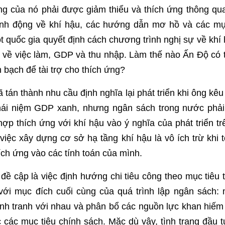
ng của nó phải được giảm thiểu và thích ứng thông qua
ành động về khí hậu, các hướng dẫn mơ hồ và các mục
t quốc gia quyết định cách chương trình nghị sự về khí
g về việc làm, GDP và thu nhập. Làm thế nào Ấn Độ có 
 bạch để tài trợ cho thích ứng?
tán thành nhu cầu định nghĩa lại phát triển khi ông kêu
hái niệm GDP xanh, nhưng ngân sách trong nước phải
ợp thích ứng với khí hậu vào ý nghĩa của phát triển tr
 việc xây dựng cơ sở hạ tầng khí hậu là vô ích trừ khi t
ích ứng vào các tính toán của mình.
đề cập là việc định hướng chi tiêu công theo mục tiêu 
ới mục đích cuối cùng của quá trình lập ngân sách:
nh tranh với nhau và phân bổ các nguồn lực khan hiếm 
 các mục tiêu chính sách. Mặc dù vậy, tình trạng đầu 