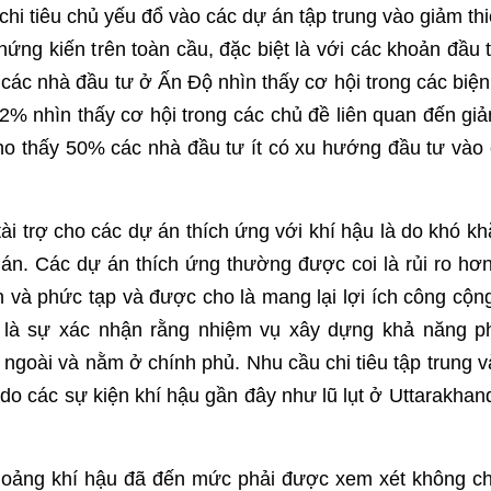
hi tiêu chủ yếu đổ vào các dự án tập trung vào giảm th
ứng kiến ​​trên toàn cầu, đặc biệt là với các khoản đầ
 các nhà đầu tư ở Ấn Độ nhìn thấy cơ hội trong các biệ
2% nhìn thấy cơ hội trong các chủ đề liên quan đến gi
cho thấy 50% các nhà đầu tư ít có xu hướng đầu tư vào
 tài trợ cho các dự án thích ứng với khí hậu là do khó k
 án. Các dự án thích ứng thường được coi là rủi ro hơn
và phức tạp và được cho là mang lại lợi ích công cộng 
y là sự xác nhận rằng nhiệm vụ xây dựng khả năng p
ngoài và nằm ở chính phủ. Nhu cầu chi tiêu tập trung 
do các sự kiện khí hậu gần đây như lũ lụt ở Uttarakha
.
oảng khí hậu đã đến mức phải được xem xét không chỉ 