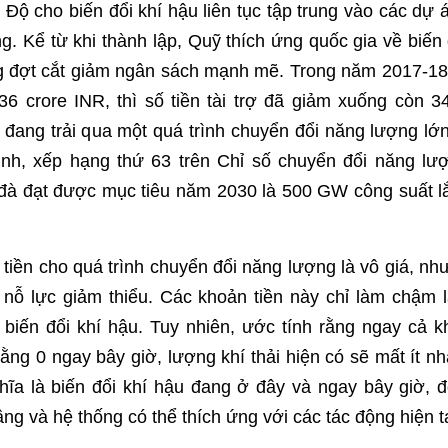
 Độ cho biến đổi khí hậu liên tục tập trung vào các dự 
ứng. Kể từ khi thành lập, Quỹ thích ứng quốc gia về biế
ng đợt cắt giảm ngân sách mạnh mẽ. Trong năm 2017-18, 
,36 crore INR, thì số tiền tài trợ đã giảm xuống còn 
 đang trải qua một quá trình chuyển đổi năng lượng lớ
inh, xếp hạng thứ 63 trên Chỉ số chuyển đổi năng lư
đà đạt được mục tiêu năm 2030 là 500 GW công suất lắ
tiền cho quá trình chuyển đổi năng lượng là vô giá, n
 nỗ lực giảm thiểu. Các khoản tiền này chỉ làm chậm 
biến đổi khí hậu. Tuy nhiên, ước tính rằng ngay cả k
ằng 0 ngay bây giờ, lượng khí thải hiện có sẽ mất ít nh
hĩa là biến đổi khí hậu đang ở đây và ngay bây giờ, đ
ng và hệ thống có thể thích ứng với các tác động hiện tạ