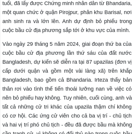
tuổi, đã lấy được Chứng minh nhân dân từ Bhandaria,
một quan chức ở quận Pirojpur, phân khu Barisal, nơi
anh sinh ra và lớn lên. Anh dự định bỏ phiếu trong
cuộc bầu cử địa phương sắp tới ở khu vực của mình.
Vào ngày 29 tháng 5 năm 2024, giai đoạn thứ ba của
cuộc bầu cử địa phương lần thứ sáu của đất nước
Bangladesh, dự kiến ​​sẽ diễn ra tại 87 upazilas (đơn vị
cấp dưới quận và gồm một vài làng xã) trên khắp
Bangladesh, bao gồm cả Bhandaria. Irteza thấy bản
thân rơi vào tình thế tiến thoái lưỡng nan về việc có
nên bỏ phiếu hay không. Tuy nhiên, cuối cùng, anh và
tất cả những cử tri khác của upazila thậm chí không
có cơ hội. Các ứng cử viên cho cả ba vị trí - chủ tịch
và hai vị trí phó chủ tịch - đều đã được bầu mà không
cần tranh cử, vì không có đối thủ nào trong cuộc bầu