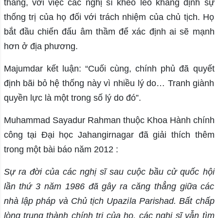
thang, với việc các nghị sĩ khéo léo khẳng định sự
thống trị của họ đối với trách nhiệm của chủ tịch. Họ
bắt đầu chiến đấu âm thầm để xác định ai sẽ mạnh
hơn ở địa phương.
Majumdar kết luận: “Cuối cùng, chính phủ đã quyết
định bãi bỏ hệ thống này vì nhiều lý do… Tranh giành
quyền lực là một trong số lý do đó”.
Muhammad Sayadur Rahman thuộc Khoa Hành chính
công tại Đại học Jahangirnagar đã giải thích thêm
trong một bài báo năm 2012 :
Sự ra đời của các nghị sĩ sau cuộc bầu cử quốc hội
lần thứ 3 năm 1986 đã gây ra căng thẳng giữa các
nhà lập pháp và Chủ tịch Upazila Parishad. Bất chấp
lòng trung thành chính trị của họ, các nghị sĩ vẫn tìm