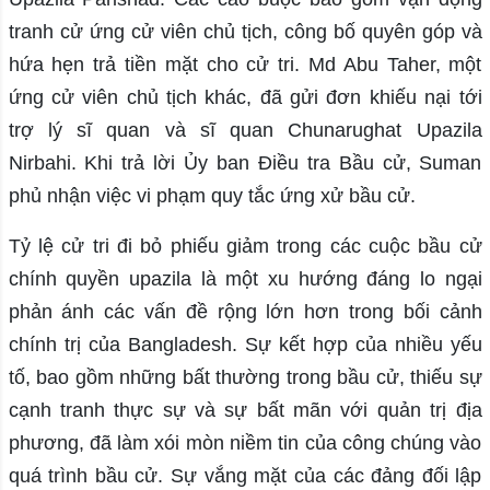
tranh cử ứng cử viên chủ tịch, công bố quyên góp và
hứa hẹn trả tiền mặt cho cử tri. Md Abu Taher, một
ứng cử viên chủ tịch khác, đã gửi đơn khiếu nại tới
trợ lý sĩ quan và sĩ quan Chunarughat Upazila
Nirbahi. Khi trả lời Ủy ban Điều tra Bầu cử, Suman
phủ nhận việc vi phạm quy tắc ứng xử bầu cử.
Tỷ lệ cử tri đi bỏ phiếu giảm trong các cuộc bầu cử
chính quyền upazila là một xu hướng đáng lo ngại
phản ánh các vấn đề rộng lớn hơn trong bối cảnh
chính trị của Bangladesh. Sự kết hợp của nhiều yếu
tố, bao gồm những bất thường trong bầu cử, thiếu sự
cạnh tranh thực sự và sự bất mãn với quản trị địa
phương, đã làm xói mòn niềm tin của công chúng vào
quá trình bầu cử. Sự vắng mặt của các đảng đối lập