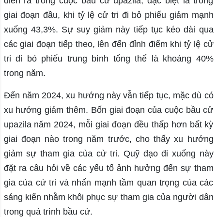
diễn ra trong cuộc bầu cử upazila, đặc biệt là trong
giai đoạn đầu, khi tỷ lệ cử tri đi bỏ phiếu giảm mạnh
xuống 43,3%. Sự suy giảm này tiếp tục kéo dài qua
các giai đoạn tiếp theo, lên đến đỉnh điểm khi tỷ lệ cử
tri đi bỏ phiếu trung bình tổng thể là khoảng 40%
trong năm.
Đến năm 2024, xu hướng này vẫn tiếp tục, mặc dù có
xu hướng giảm thêm. Bốn giai đoạn của cuộc bầu cử
upazila năm 2024, mỗi giai đoạn đều thấp hơn bất kỳ
giai đoạn nào trong năm trước, cho thấy xu hướng
giảm sự tham gia của cử tri. Quỹ đạo đi xuống này
đặt ra câu hỏi về các yếu tố ảnh hưởng đến sự tham
gia của cử tri và nhấn mạnh tầm quan trọng của các
sáng kiến ​​nhằm khôi phục sự tham gia của người dân
trong quá trình bầu cử.