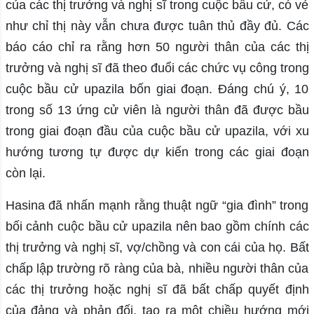
của các thị trưởng và nghị sĩ trong cuộc bầu cử, có vẻ
như chỉ thị này vẫn chưa được tuân thủ đầy đủ. Các
báo cáo chỉ ra rằng hơn 50 người thân của các thị
trưởng và nghị sĩ đã theo đuổi các chức vụ công trong
cuộc bầu cử upazila bốn giai đoạn. Đáng chú ý, 10
trong số 13 ứng cử viên là người thân đã được bầu
trong giai đoạn đầu của cuộc bầu cử upazila, với xu
hướng tương tự được dự kiến ​​​​trong các giai đoạn
còn lại.
Hasina đã nhấn mạnh rằng thuật ngữ “gia đình” trong
bối cảnh cuộc bầu cử upazila nên bao gồm chính các
thị trưởng và nghị sĩ, vợ/chồng và con cái của họ. Bất
chấp lập trường rõ ràng của bà, nhiều người thân của
các thị trưởng hoặc nghị sĩ đã bất chấp quyết định
của đảng và phản đối, tạo ra một chiều hướng mới