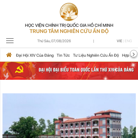
HỌC VIỆN CHÍNH TRỊ QUỐC GIA HỒ CHÍ MINH
TRUNG TÂM NGHIÊN CỨU ẤN ĐỘ
Thứ Sáu,
07/08/2026
|
VIE
|
ENG
Đại Hội XIV Của Đảng
Tin Tức
Tư Liệu Nghiên Cứu Ấn Độ
Hợp Tác 