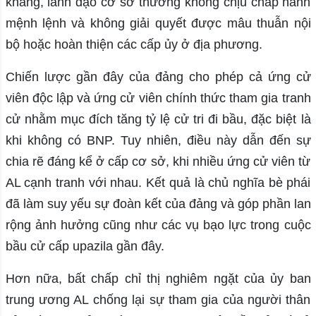
kháng, lãnh đạo cơ sở thường không chịu chấp hành
mệnh lệnh và không giải quyết được mâu thuẫn nội
bộ hoặc hoàn thiện các cấp ủy ở địa phương.
Chiến lược gần đây của đảng cho phép cả ứng cử
viên độc lập và ứng cử viên chính thức tham gia tranh
cử nhằm mục đích tăng tỷ lệ cử tri đi bầu, đặc biệt là
khi không có BNP. Tuy nhiên, điều này dẫn đến sự
chia rẽ đáng kể ở cấp cơ sở, khi nhiều ứng cử viên từ
AL cạnh tranh với nhau. Kết quả là chủ nghĩa bè phái
đã làm suy yếu sự đoàn kết của đảng và góp phần lan
rộng ảnh hưởng cũng như các vụ bạo lực trong cuộc
bầu cử cấp upazila gần đây.
Hơn nữa, bất chấp chỉ thị nghiêm ngặt của ủy ban
trung ương AL chống lại sự tham gia của người thân