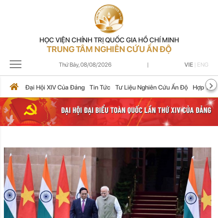
HỌC VIỆN CHÍNH TRỊ QUỐC GIA HỒ CHÍ MINH
TRUNG TÂM NGHIÊN CỨU ẤN ĐỘ
Thứ Bảy,
08/08/2026
|
VIE
|
ENG
Đại Hội XIV Của Đảng
Tin Tức
Tư Liệu Nghiên Cứu Ấn Độ
Hợp Tác 