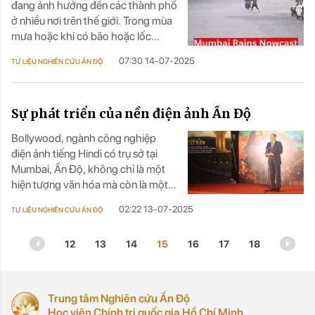
đang ảnh hưởng đến các thành phố
ở nhiều nơi trên thế giới. Trong mùa
mưa hoặc khi có bão hoặc lốc
xoáy, lượng nước mưa lớn đổ về
07:30 14-07-2025
TƯ LIỆU NGHIÊN CỨU ẤN ĐỘ
thành phố đột ngột, cùng với sự
chuẩn bị không đầy đủ của các cơ
quan hành chính, dẫn đến thương
Sự phát triển của nền điện ảnh Ấn Độ
tích, thiệt hại về người và tài sản.
Bollywood, ngành công nghiệp
điện ảnh tiếng Hindi có trụ sở tại
Mumbai, Ấn Độ, không chỉ là một
hiện tượng văn hóa mà còn là một
cường quốc kinh tế toàn cầu.
02:22 13-07-2025
TƯ LIỆU NGHIÊN CỨU ẤN ĐỘ
12
13
14
15
16
17
18
Trung tâm Nghiên cứu Ấn Độ
Học viện Chính trị quốc gia Hồ Chí Minh