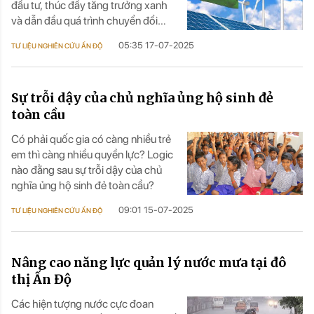
đầu tư, thúc đẩy tăng trưởng xanh
và dẫn đầu quá trình chuyển đổi
năng lượng sạch toàn cầu thông
05:35 17-07-2025
TƯ LIỆU NGHIÊN CỨU ẤN ĐỘ
qua những hiểu biết dựa trên dữ
liệu.
Sự trỗi dậy của chủ nghĩa ủng hộ sinh đẻ
toàn cầu
Có phải quốc gia có càng nhiều trẻ
em thì càng nhiều quyền lực? Logic
nào đằng sau sự trỗi dậy của chủ
nghĩa ủng hộ sinh đẻ toàn cầu?
09:01 15-07-2025
TƯ LIỆU NGHIÊN CỨU ẤN ĐỘ
Nâng cao năng lực quản lý nước mưa tại đô
thị Ấn Độ
Các hiện tượng nước cực đoan