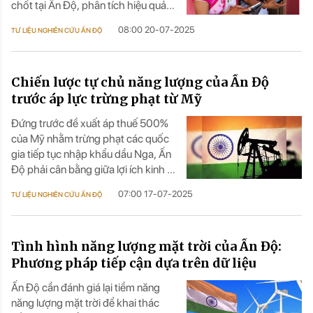
chốt tại Ấn Độ, phân tích hiệu quả
quốc gia.
thực thi, tác động kinh tế – xã hội,
08:00 20-07-2025
TƯ LIỆU NGHIÊN CỨU ẤN ĐỘ
những rào cản hiện hành.
Chiến lược tự chủ năng lượng của Ấn Độ
trước áp lực trừng phạt từ Mỹ
Đứng trước đề xuất áp thuế 500%
của Mỹ nhằm trừng phạt các quốc
gia tiếp tục nhập khẩu dầu Nga, Ấn
Độ phải cân bằng giữa lợi ích kinh tế
và tự chủ chiến lược.
07:00 17-07-2025
TƯ LIỆU NGHIÊN CỨU ẤN ĐỘ
Tình hình năng lượng mặt trời của Ấn Độ:
Phương pháp tiếp cận dựa trên dữ liệu
Ấn Độ cần đánh giá lại tiềm năng
năng lượng mặt trời để khai thác