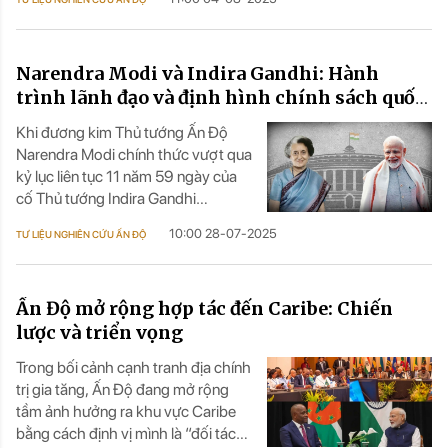
cường năng lực công nghệ và đa
dạng hóa đối tác để bảo vệ lợi ích
và vươn lên trong trật tự kinh tế -
Narendra Modi và Indira Gandhi: Hành
công nghệ toàn cầu mới.
trình lãnh đạo và định hình chính sách quốc
gia
Khi đương kim Thủ tướng Ấn Độ
Narendra Modi chính thức vượt qua
kỷ lục liên tục 11 năm 59 ngày của
cố Thủ tướng Indira Gandhi
(24 / 1 / 1966–24 / 3 / 1977) để trở
10:00 28-07-2025
TƯ LIỆU NGHIÊN CỨU ẤN ĐỘ
thành vị Thủ tướng giữ chức liên tục
dài thứ hai trong lịch sử Ấn Độ, so
sánh về bối cảnh, chiến lược và di
Ấn Độ mở rộng hợp tác đến Caribe: Chiến
sản chính trị giữa hai lãnh đạo giúp
hiểu hơn về tương lai chính sách
lược và triển vọng
của Ấn Độ.
Trong bối cảnh cạnh tranh địa chính
trị gia tăng, Ấn Độ đang mở rộng
tầm ảnh hưởng ra khu vực Caribe
bằng cách định vị mình là “đối tác