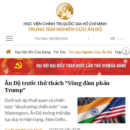
HỌC VIỆN CHÍNH TRỊ QUỐC GIA HỒ CHÍ MINH
TRUNG TÂM NGHIÊN CỨU ẤN ĐỘ
Thứ Năm,
06/08/2026
|
VIE
|
ENG
Đại Hội XIV Của Đảng
Tin Tức
Tư Liệu Nghiên Cứu Ấn Độ
Hợp Tác 
Ấn Độ trước thử thách “Vòng đàm phán
Trump”
Dưới sức ép thuế quan và chiến
lược “đa phương chiến lược” của
Washington, Ấn Độ không thể tiếp
tục duy trì hiện trạng. New Delhi
buộc phải tái cấu trúc nội lực, tăng
11:00 04-08-2025
TƯ LIỆU NGHIÊN CỨU ẤN ĐỘ