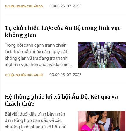
cùng phát triển”, tận dụng nguồn lực
09:00 26-07-2025
TƯ LIỆU NGHIÊN CỨU ẤN ĐỘ
của cộng đồng Ấn kiều Caribe và
diễn đàn đa phương như CARICOM
và G20 để thúc đẩy quan hệ đa
Tự chủ chiến lược của Ấn Độ trong lĩnh vực
chiều.
không gian
Trong bối cảnh cạnh tranh chiến
lược toàn cầu ngày càng gay gắt,
không gian vũ trụ đang trở thành
một lĩnh vực then chốt và đa chiều,
nơi các cường quốc không chỉ tìm
09:00 25-07-2025
TƯ LIỆU NGHIÊN CỨU ẤN ĐỘ
kiếm sự vượt trội về công nghệ mà
còn khẳng định tầm ảnh hưởng địa
chính trị. Đối với Ấn Độ, quốc gia
Hệ thống phúc lợi xã hội Ấn Độ: Kết quả và
đang trỗi dậy với tham vọng lớn
trong hệ thống không gian quốc tế,
thách thức
tự chủ chiến lược không chỉ là kim
Bài viết dưới đây trình bày nhận
chỉ nam cho chính sách vũ trụ mà
định tổng hợp ban đầu về các
còn là biểu hiện của tư thế độc lập,
chương trình phúc lợi xã hội chủ
tự quyết trong ngoại giao và an ninh