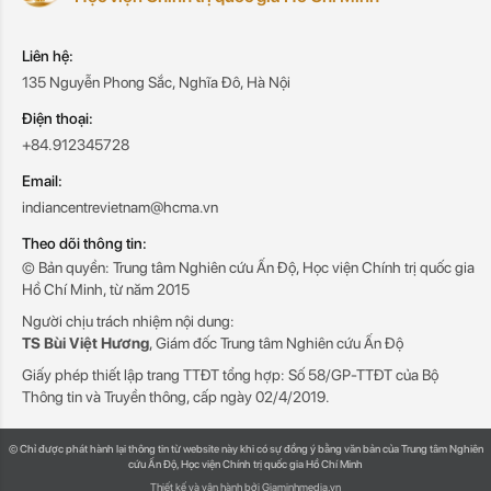
Liên hệ:
135 Nguyễn Phong Sắc, Nghĩa Đô, Hà Nội
Điện thoại:
+84.912345728
Email:
indiancentrevietnam@hcma.vn
Theo dõi thông tin:
© Bản quyền: Trung tâm Nghiên cứu Ấn Độ, Học viện Chính trị quốc gia
Hồ Chí Minh, từ năm 2015
Người chịu trách nhiệm nội dung:
TS Bùi Việt Hương
, Giám đốc Trung tâm Nghiên cứu Ấn Độ
Giấy phép thiết lập trang TTĐT tổng hợp: Số 58/GP-TTĐT của Bộ
Thông tin và Truyền thông, cấp ngày 02/4/2019.
© Chỉ được phát hành lại thông tin từ website này khi có sự đồng ý bằng văn bản của Trung tâm Nghiên
cứu Ấn Độ, Học viện Chính trị quốc gia Hồ Chí Minh
Thiết kế và vận hành bởi Giaminhmedia.vn