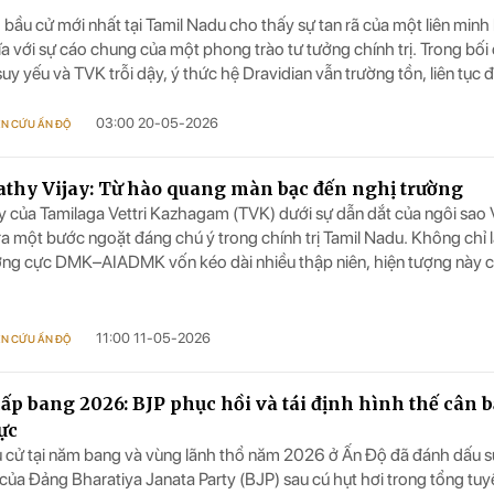
 bầu cử mới nhất tại Tamil Nadu cho thấy sự tan rã của một liên min
a với sự cáo chung của một phong trào tư tưởng chính trị. Trong bối
y yếu và TVK trỗi dậy, ý thức hệ Dravidian vẫn trường tồn, liên tục đ
 bản sắc chính trị Tamil Nadu suốt gần một thế kỷ.
03:00 20-05-2026
ÊN CỨU ẤN ĐỘ
thy Vijay: Từ hào quang màn bạc đến nghị trường
ậy của Tamilaga Vettri Kazhagam (TVK) dưới sự dẫn dắt của ngôi sao 
ra một bước ngoặt đáng chú ý trong chính trị Tamil Nadu. Không chỉ 
ưỡng cực DMK–AIADMK vốn kéo dài nhiều thập niên, hiện tượng này 
y đổi sâu sắc trong tâm thế cử tri, nhất là giới trẻ đô thị.
11:00 11-05-2026
ÊN CỨU ẤN ĐỘ
cấp bang 2026: BJP phục hồi và tái định hình thế cân 
ực
 cử tại năm bang và vùng lãnh thổ năm 2026 ở Ấn Độ đã đánh dấu 
 thiệu sách Ấn Độ giành Tự
Đoàn Học viện Chính tr
t của Đảng Bharatiya Janata Party (BJP) sau cú hụt hơi trong tổng tu