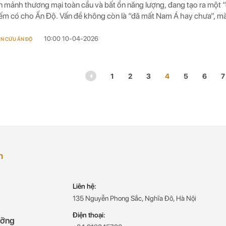
n mảnh thương mại toàn cầu và bất ổn năng lượng, đang tạo ra một 
iếm có cho Ấn Độ. Vấn đề không còn là “đã mất Nam Á hay chưa”, mà 
 có đủ năng lực chuyển sang một mô hình quan hệ láng giềng thực 
 và đo đếm được bằng lợi ích hay không.
10:00 10-04-2026
ÊN CỨU ẤN ĐỘ
1
2
3
4
5
6
7
h
Liên hệ:
135 Nguyễn Phong Sắc, Nghĩa Đô, Hà Nội
Điện thoại:
ưỡng