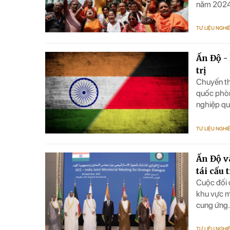
do (
năm 2024.
còn phơi 
trật tự ch
TƯ LIỆU NGHI
Ấn Độ -
trị
Chuyến th
quốc phòn
nghiệp quố
lược giữa 
TƯ LIỆU NGHI
Ấn Độ v
tái cấu 
Cuộc đối 
khu vực m
cung ứng.
ngoại gia
TƯ LIỆU NGHI