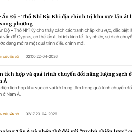
 Ấn Độ - Thổ Nhĩ Kỳ: Khi địa chính trị khu vực lấn át l
 song phương
n Độ - Thổ Nhĩ Kỳ cho thấy cách các tranh chấp khu vực, đặc biệt l
 vấn đề Cyprus, có thể lấn át lợi ích kinh tế. Tuy nhiên, sự dịch chuyể
ước đang mở ra một quá trình điều chỉnh mới.
02:00 22-04-2026
ÊN CỨU ẤN ĐỘ
ện tích hợp và quá trình chuyển đổi năng lượng sạch 
m Á
 điện tích hợp khu vực có vai trò trung tâm trong quá trình chuyển đổ
h ở Nam Á.
02:17 20-04-2026
ÊN CỨU ẤN ĐỘ
oảng Tây Á và phép thử đối với “tự chủ chiến lược” c