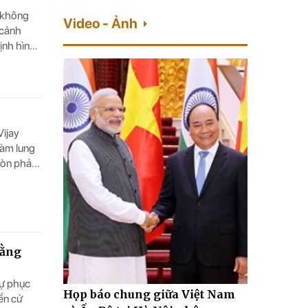
h không
Video - Ảnh
 cảnh
ịnh hình
Vijay
làm lung
còn phản
bằng
sự phục
ị Quốc
Họp báo chung giữa Việt Nam
Học việ
yển cử