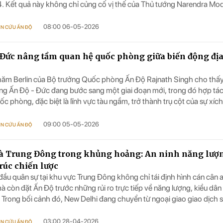
India wins Freedom)
gia Hồ Chí Minh thăm 
 Kết quả này không chỉ củng cố vị thế của Thủ tướng Narendra Mod
việc tại Mumbai, Ấn Độ
bày những giới hạn mang tính cấu trúc của phe đối lập trong việc thá
ính trị do BJP dẫn dắt.
08:00 06-05-2026
ÊN CỨU ẤN ĐỘ
 Đức nâng tầm quan hệ quốc phòng giữa biến động đị
ăm Berlin của Bộ trưởng Quốc phòng Ấn Độ Rajnath Singh cho thấ
g Ấn Độ - Đức đang bước sang một giai đoạn mới, trong đó hợp tá
c phòng, đặc biệt là lĩnh vực tàu ngầm, trở thành trụ cột của sự xích 
hai bên.
09:00 05-05-2026
ÊN CỨU ẤN ĐỘ
à Trung Đông trong khủng hoảng: An ninh năng lượ
trúc chiến lược
đầu quân sự tại khu vực Trung Đông không chỉ tái định hình cán cân 
à còn đặt Ấn Độ trước những rủi ro trực tiếp về năng lượng, kiều dân
 Trong bối cảnh đó, New Delhi đang chuyển từ ngoại giao giao dịch 
o khủng hoảng chủ động.
03:00 28-04-2026
ÊN CỨU ẤN ĐỘ