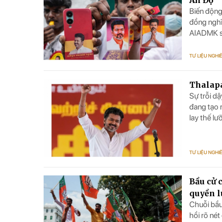
Biến động
đồng nghĩ
AIADMK su
và tái tạo
TƯ LIỆU NGHI
Thalapa
Sự trỗi d
đang tạo 
lay thế l
ánh sự tha
TƯ LIỆU NGHI
Bầu cử 
quyền l
Chuỗi bầu
Vòng tay tình hữu nghị Rakhi
Giới
hồi rõ né