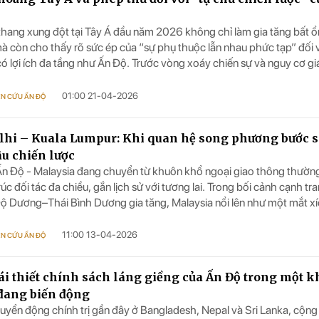
thang xung đột tại Tây Á đầu năm 2026 không chỉ làm gia tăng bất ổ
à còn cho thấy rõ sức ép của “sự phụ thuộc lẫn nhau phức tạp” đối 
có lợi ích đa tầng như Ấn Độ. Trước vòng xoáy chiến sự và nguy cơ g
g hải chiến lược qua eo biển Hormuz, New Delhi đã triển khai một ng
 đa hướng, vừa bảo vệ an ninh năng lượng, vừa duy trì an toàn cho 
01:00 21-04-2026
ÊN CỨU ẤN ĐỘ
 đồng thời giữ vững nguyên tắc tự chủ chiến lược trong chính sách đố
hi – Kuala Lumpur: Khi quan hệ song phương bước 
âu chiến lược
n Độ - Malaysia đang chuyển từ khuôn khổ ngoại giao thông thườn
úc đối tác đa chiều, gắn lịch sử với tương lai. Trong bối cảnh cạnh t
Độ Dương–Thái Bình Dương gia tăng, Malaysia nổi lên như một mắt x
 với tự chủ công nghệ, an ninh biển và hội nhập số của Ấn Độ.
11:00 13-04-2026
ÊN CỨU ẤN ĐỘ
tái thiết chính sách láng giềng của Ấn Độ trong một k
đang biến động
yển động chính trị gần đây ở Bangladesh, Nepal và Sri Lanka, cộng