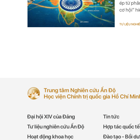
ép từ phâ
cơ hội” h
New Delhi
bình đẳng
TƯ LIỆU NGHI
Trung tâm Nghiên cứu Ấn Độ
Học viện Chính trị quốc gia Hồ Chí Min
Đại hội XIV của Đảng
Tin tức
Tư liệu nghiên cứu Ấn Độ
Hợp tác quốc tế
Hoạt động khoa học
Đào tạo - Bồi d