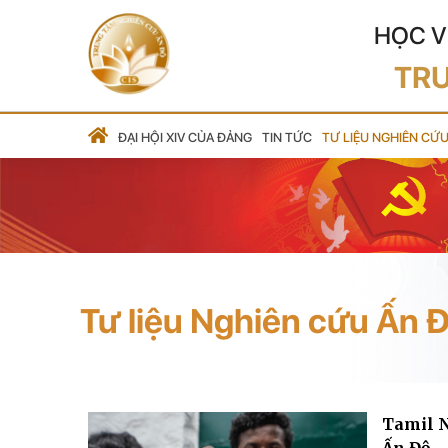
HỌC V
TRU
ĐẠI HỘI XIV CỦA ĐẢNG
TIN TỨC
TƯ LIỆU NGHIÊN CỨ
Tư liệu Nghiên cứu Ấn 
Tamil N
Ấn Độ