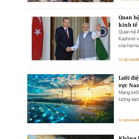
Quan hệ
kinh tế
Quan hệ Ấ
Kashmir và
của hai n
TƯ LIỆU NGHI
Lưới đi
vực Na
Mạng lưới
lượng sạc
TƯ LIỆU NGHI
Khủng h