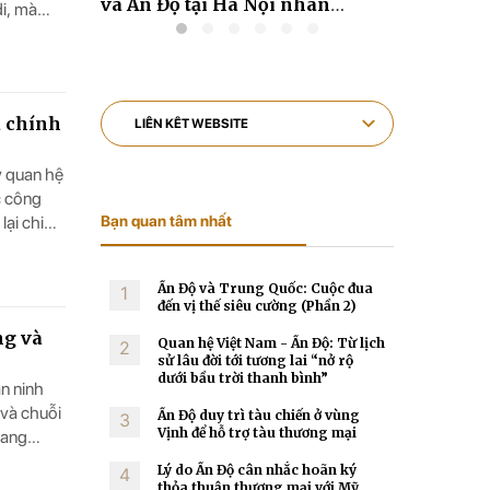
và làm
và Ấn Độ tại Hà Nội nhân
Chí Min
i, mà
chuyến thăm chính thức của
2021-20
ch thức
Thủ tướng Narendra Modi tới
Việt Nam
a chính
y quan hệ
c công
Bạn quan tâm nhất
lại chiến
Ấn Độ và Trung Quốc: Cuộc đua
1
đến vị thế siêu cường (Phần 2)
ng và
Quan hệ Việt Nam - Ấn Độ: Từ lịch
2
sử lâu đời tới tương lai “nở rộ
dưới bầu trời thanh bình”
an ninh
 và chuỗi
Ấn Độ duy trì tàu chiến ở vùng
3
Vịnh để hỗ trợ tàu thương mại
sang
Lý do Ấn Độ cân nhắc hoãn ký
4
thỏa thuận thương mại với Mỹ