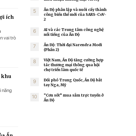
Ấn Độ phân lập và nuôi cấy thành
5
công biến thể mới của SARS-CoV-
ợi ích
2
AI và các Trung tâm công nghệ
6
à
nổi tiếng của Ấn Độ
n vai trò
Ấn Độ: Thời đại Narendra Modi
7
(Phần 2)
Việt Nam, Ấn Độ tăng cường hợp
8
tác thương mại thông qua hội
chợ triển lãm quốc tế
ở khu
Đối phó Trung Quốc, Ấn Độ bắt
9
tay Nga, Mỹ
i năng
“Cơn sốt” mua sắm trực tuyến ở
10
Ấn Độ
ủa Ấn