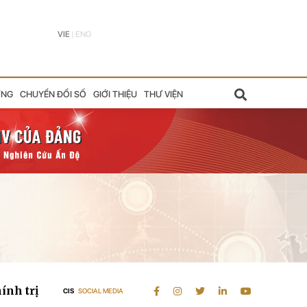
VIE
|
ENG
ỠNG
CHUYỂN ĐỔI SỐ
GIỚI THIỆU
THƯ VIỆN
ính trị
CIS
SOCIAL MEDIA