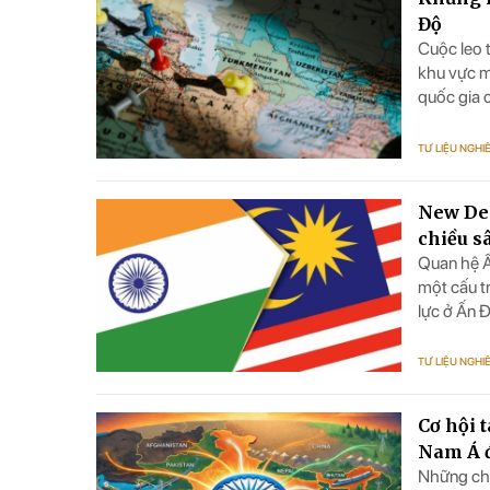
Độ
Cuộc leo 
khu vực m
quốc gia 
tuyến hàn
cân bằng,
TƯ LIỆU NGHI
kiều dân,
New Del
chiều s
Quan hệ Ấ
một cấu tr
lực ở Ấn 
trọng đối
TƯ LIỆU NGHI
Cơ hội 
Nam Á 
Những chu