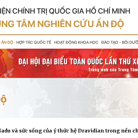
IỆN CHÍNH TRỊ QUỐC GIA HỒ CHÍ MINH
NG TÂM NGHIÊN CỨU ẤN ĐỘ
U ẤN ĐỘ
HỢP TÁC QUỐC TẾ
HOẠT ĐỘNG KHOA HỌC
ĐÀO TẠO - BỒI DƯ
Độ
adu và sức sống của ý thức hệ Dravidian trong nền ch